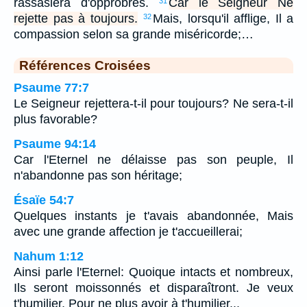
rassasiera d'opprobres.
Car le Seigneur Ne
31
rejette pas à toujours.
Mais, lorsqu'il afflige, Il a
32
compassion selon sa grande miséricorde;…
Références Croisées
Psaume 77:7
Le Seigneur rejettera-t-il pour toujours? Ne sera-t-il
plus favorable?
Psaume 94:14
Car l'Eternel ne délaisse pas son peuple, Il
n'abandonne pas son héritage;
Ésaïe 54:7
Quelques instants je t'avais abandonnée, Mais
avec une grande affection je t'accueillerai;
Nahum 1:12
Ainsi parle l'Eternel: Quoique intacts et nombreux,
Ils seront moissonnés et disparaîtront. Je veux
t'humilier, Pour ne plus avoir à t'humilier...