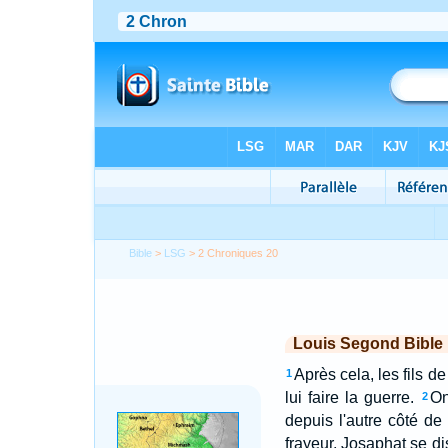
Bible
>
LSG
> 2 Chroniques 20
Louis Segond Bible
Après cela, les fils 
1
lui faire la guerre.
On
2
depuis l'autre côté de
frayeur, Josaphat se di