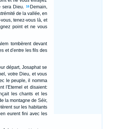
oint et ne vous effrayez
e sera Dieu.
Demain,
16
xtrémité de la vallée, en
-vous, tenez-vous là, et
ignez point et ne vous
salem tombèrent devant
s et d'entre les fils des
eur départ, Josaphat se
el, votre Dieu, et vous
vec le peuple, il nomma
 l'Eternel et disaient:
ait les chants et les
de la montagne de Séir,
èrent sur les habitants
en eurent fini avec les