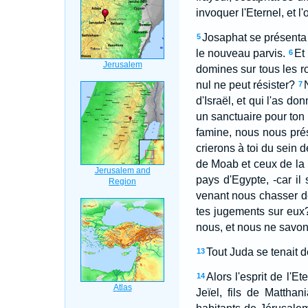
invoquer l'Eternel, et l
Josaphat se présenta 
5
le nouveau parvis.
Et 
6
domines sur tous les r
nul ne peut résister?
7
d'Israël, et qui l'as do
un sanctuaire pour ton 
famine, nous nous prés
crierons à toi du sein 
de Moab et ceux de la 
pays d'Egypte, -car il 
venant nous chasser de
tes jugements sur eux
nous, et nous ne savons
Tout Juda se tenait de
13
Alors l'esprit de l'E
14
Jeïel, fils de Matthani