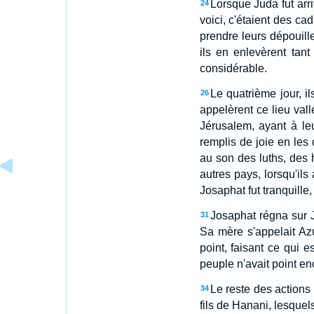
Lorsque Juda fut arri
24
voici, c'étaient des ca
prendre leurs dépouill
ils en enlevèrent tant 
considérable.
Le quatrième jour, il
26
appelèrent ce lieu vall
Jérusalem, ayant à leu
remplis de joie en les 
au son des luths, des 
autres pays, lorsqu'ils
Josaphat fut tranquille
Josaphat régna sur Ju
31
Sa mère s'appelait Azu
point, faisant ce qui e
peuple n'avait point e
Le reste des actions
34
fils de Hanani, lesquels