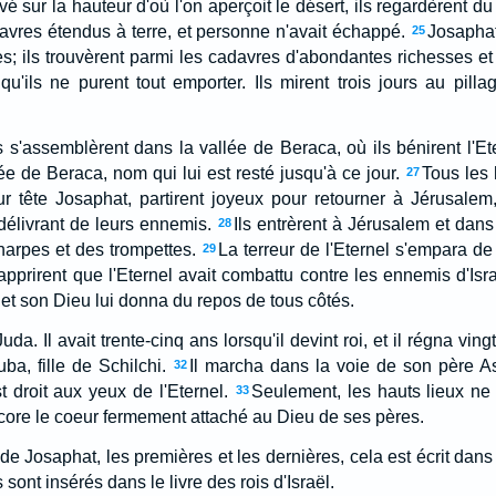
vé sur la hauteur d'où l'on aperçoit le désert, ils regardèrent du
davres étendus à terre, et personne n'avait échappé.
Josaphat
25
es; ils trouvèrent parmi les cadavres d'abondantes richesses et 
qu'ils ne purent tout emporter. Ils mirent trois jours au pillag
s s'assemblèrent dans la vallée de Beraca, où ils bénirent l'Ete
ée de Beraca, nom qui lui est resté jusqu'à ce jour.
Tous les
27
r tête Josaphat, partirent joyeux pour retourner à Jérusalem, 
délivrant de leurs ennemis.
Ils entrèrent à Jérusalem et dans
28
harpes et des trompettes.
La terreur de l'Eternel s'empara d
29
 apprirent que l'Eternel avait combattu contre les ennemis d'Isra
, et son Dieu lui donna du repos de tous côtés.
da. Il avait trente-cinq ans lorsqu'il devint roi, et il régna vin
ba, fille de Schilchi.
Il marcha dans la voie de son père As
32
st droit aux yeux de l'Eternel.
Seulement, les hauts lieux ne d
33
ncore le coeur fermement attaché au Dieu de ses pères.
 de Josaphat, les premières et les dernières, cela est écrit da
 sont insérés dans le livre des rois d'Israël.