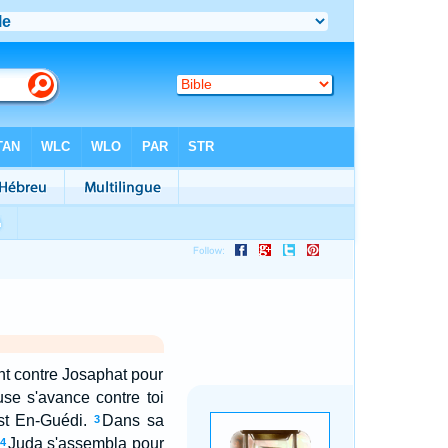
nt contre Josaphat pour
se s'avance contre toi
est En-Guédi.
Dans sa
3
Juda s'assembla pour
4