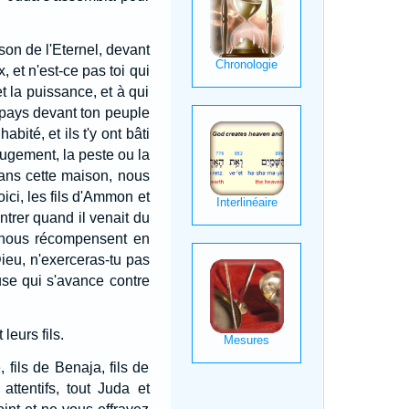
on de l'Eternel, devant
, et n'est-ce pas toi qui
 la puissance, et à qui
e pays devant ton peuple
 habité, et ils t'y ont bâti
jugement, la peste ou la
dans cette maison, nous
ici, les fils d'Ammon et
trer quand il venait du
i nous récompensent en
ieu, n'exerceras-tu pas
se qui s'avance contre
leurs fils.
, fils de Benaja, fils de
attentifs, tout Juda et