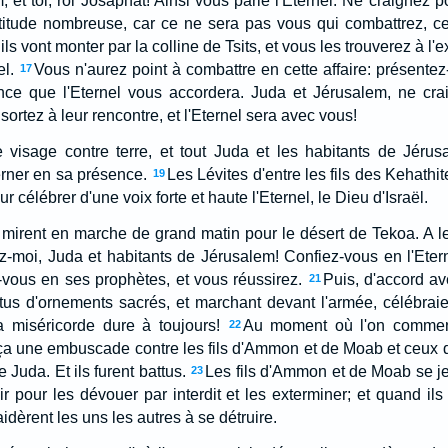
 et toi, roi Josaphat! Ainsi vous parle l'Eternel: Ne craignez p
ltitude nombreuse, car ce ne sera pas vous qui combattrez, c
s vont monter par la colline de Tsits, et vous les trouverez à l'e
el.
Vous n'aurez point à combattre en cette affaire: présentez
17
ance que l'Eternel vous accordera. Juda et Jérusalem, ne cra
sortez à leur rencontre, et l'Eternel sera avec vous!
le visage contre terre, et tout Juda et les habitants de Jéru
erner en sa présence.
Les Lévites d'entre les fils des Kehathite
19
r célébrer d'une voix forte et haute l'Eternel, le Dieu d'Israël.
 mirent en marche de grand matin pour le désert de Tekoa. A l
ez-moi, Juda et habitants de Jérusalem! Confiez-vous en l'Etern
z-vous en ses prophètes, et vous réussirez.
Puis, d'accord a
21
tus d'ornements sacrés, et marchant devant l'armée, célébraient
a miséricorde dure à toujours!
Au moment où l'on commenç
22
aça une embuscade contre les fils d'Ammon et de Moab et ceux 
 Juda. Et ils furent battus.
Les fils d'Ammon et de Moab se jet
23
 pour les dévouer par interdit et les exterminer; et quand ils 
'aidèrent les uns les autres à se détruire.