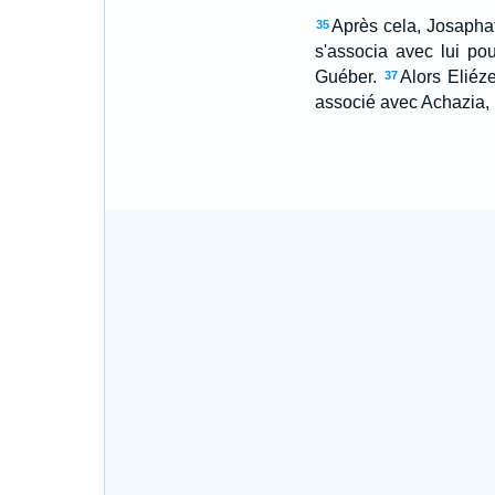
Après cela, Josaphat,
35
s'associa avec lui pou
Guéber.
Alors Eliéze
37
associé avec Achazia, l'