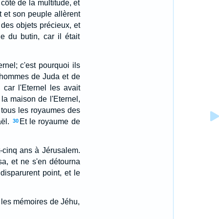
 côté de la multitude, et
 et son peuple allèrent
des objets précieux, et
e du butin, car il était
rnel; c'est pourquoi ils
 hommes de Juda et de
car l'Eternel les avait
 la maison de l'Eternel,
e tous les royaumes des
ël.
Et le royaume de
30
gt-cinq ans à Jérusalem.
a, et ne s'en détourna
isparurent point, et le
ns les mémoires de Jéhu,