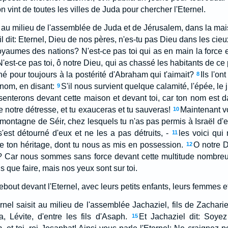
'on vint de toutes les villes de Juda pour chercher l'Eternel.
au milieu de l'assemblée de Juda et de Jérusalem, dans la mais
il dit: Eternel, Dieu de nos pères, n'es-tu pas Dieu dans les cieux
oyaumes des nations? N'est-ce pas toi qui as en main la force et
N'est-ce pas toi, ô notre Dieu, qui as chassé les habitants de c
nné pour toujours à la postérité d'Abraham qui t'aimait?
Ils l'ont
8
nom, en disant:
S'il nous survient quelque calamité, l'épée, le 
9
enterons devant cette maison et devant toi, car ton nom est 
de notre détresse, et tu exauceras et tu sauveras!
Maintenant vo
10
montagne de Séir, chez lesquels tu n'as pas permis à Israël d'en
s'est détourné d'eux et ne les a pas détruits, -
les voici qu
11
 ton héritage, dont tu nous as mis en possession.
O notre D
12
? Car nous sommes sans force devant cette multitude nombreu
 que faire, mais nos yeux sont sur toi.
bout devant l'Eternel, avec leurs petits enfants, leurs femmes et 
ternel saisit au milieu de l'assemblée Jachaziel, fils de Zacharie
a, Lévite, d'entre les fils d'Asaph.
Et Jachaziel dit: Soyez 
15