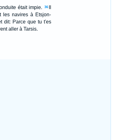
onduite était impie.
Il
36
t les navires à Etsjon-
 dit: Parce que tu t'es
ent aller à Tarsis.