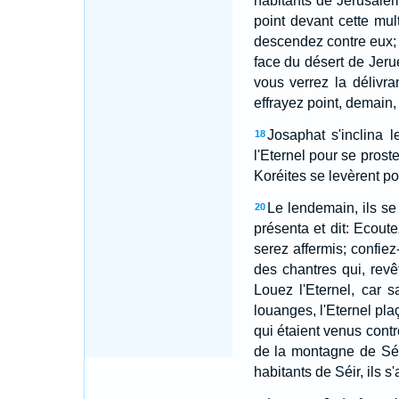
habitants de Jérusalem,
point devant cette mu
descendez contre eux; il
face du désert de Jeru
vous verrez la délivr
effrayez point, demain, 
Josaphat s'inclina 
18
l'Eternel pour se prost
Koréites se levèrent pou
Le lendemain, ils se
20
présenta et dit: Ecout
serez affermis; confie
des chantres qui, revê
Louez l'Eternel, car s
louanges, l'Eternel pl
qui étaient venus contre
de la montagne de Séir
habitants de Séir, ils s