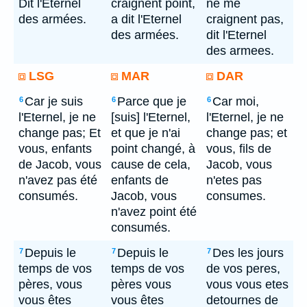
Dit l'Eternel
craignent point,
ne me
des armées.
a dit l'Eternel
craignent pas,
des armées.
dit l'Eternel
des armees.
LSG
MAR
DAR
Car je suis
Parce que je
Car moi,
6
6
6
l'Eternel, je ne
[suis] l'Eternel,
l'Eternel, je ne
change pas; Et
et que je n'ai
change pas; et
vous, enfants
point changé, à
vous, fils de
de Jacob, vous
cause de cela,
Jacob, vous
n'avez pas été
enfants de
n'etes pas
consumés.
Jacob, vous
consumes.
n'avez point été
consumés.
Depuis le
Depuis le
Des les jours
7
7
7
temps de vos
temps de vos
de vos peres,
pères, vous
pères vous
vous vous etes
vous êtes
vous êtes
detournes de