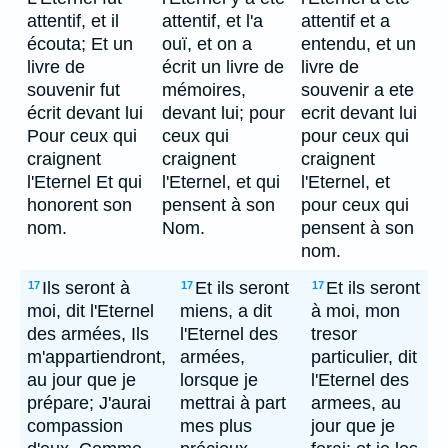
attentif, et il
attentif, et l'a
attentif et a
écouta; Et un
ouï, et on a
entendu, et un
livre de
écrit un livre de
livre de
souvenir fut
mémoires,
souvenir a ete
écrit devant lui
devant lui; pour
ecrit devant lui
Pour ceux qui
ceux qui
pour ceux qui
craignent
craignent
craignent
l'Eternel Et qui
l'Eternel, et qui
l'Eternel, et
honorent son
pensent à son
pour ceux qui
nom.
Nom.
pensent à son
nom.
Ils seront à
Et ils seront
Et ils seront
17
17
17
moi, dit l'Eternel
miens, a dit
à moi, mon
des armées, Ils
l'Eternel des
tresor
m'appartiendront,
armées,
particulier, dit
au jour que je
lorsque je
l'Eternel des
prépare; J'aurai
mettrai à part
armees, au
compassion
mes plus
jour que je