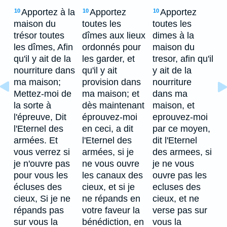
Apportez à la
Apportez
Apportez
10
10
10
maison du
toutes les
toutes les
trésor toutes
dîmes aux lieux
dimes à la
les dîmes, Afin
ordonnés pour
maison du
qu'il y ait de la
les garder, et
tresor, afin qu'il
nourriture dans
qu'il y ait
y ait de la
ma maison;
provision dans
nourriture
Mettez-moi de
ma maison; et
dans ma
la sorte à
dès maintenant
maison, et
l'épreuve, Dit
éprouvez-moi
eprouvez-moi
l'Eternel des
en ceci, a dit
par ce moyen,
armées. Et
l'Eternel des
dit l'Eternel
vous verrez si
armées, si je
des armees, si
je n'ouvre pas
ne vous ouvre
je ne vous
pour vous les
les canaux des
ouvre pas les
écluses des
cieux, et si je
ecluses des
cieux, Si je ne
ne répands en
cieux, et ne
répands pas
votre faveur la
verse pas sur
sur vous la
bénédiction, en
vous la