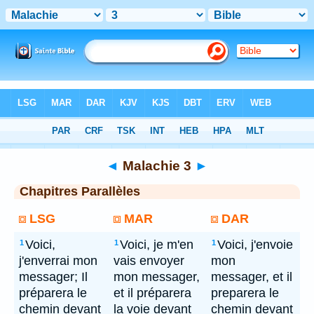
Bible
> Malachie 3
◄
Malachie 3
►
Chapitres Parallèles
LSG
MAR
DAR
Voici,
Voici, je m'en
Voici, j'envoie
1
1
1
j'enverrai mon
vais envoyer
mon
messager; Il
mon messager,
messager, et il
préparera le
et il préparera
preparera le
chemin devant
la voie devant
chemin devant