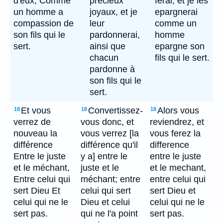
d'eux, Comme
précieux
ferai; et je les
un homme a
joyaux, et je
epargnerai
compassion de
leur
comme un
son fils qui le
pardonnerai,
homme
sert.
ainsi que
epargne son
chacun
fils qui le sert.
pardonne à
son fils qui le
sert.
Et vous
Convertissez-
Alors vous
18
18
18
verrez de
vous donc, et
reviendrez, et
nouveau la
vous verrez [la
vous ferez la
différence
différence qu'il
difference
Entre le juste
y a] entre le
entre le juste
et le méchant,
juste et le
et le mechant,
Entre celui qui
méchant; entre
entre celui qui
sert Dieu Et
celui qui sert
sert Dieu et
celui qui ne le
Dieu et celui
celui qui ne le
sert pas.
qui ne l'a point
sert pas.