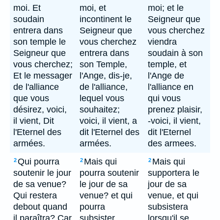
moi. Et
moi, et
moi; et le
soudain
incontinent le
Seigneur que
entrera dans
Seigneur que
vous cherchez
son temple le
vous cherchez
viendra
Seigneur que
entrera dans
soudain à son
vous cherchez;
son Temple,
temple, et
Et le messager
l'Ange, dis-je,
l'Ange de
de l'alliance
de l'alliance,
l'alliance en
que vous
lequel vous
qui vous
désirez, voici,
souhaitez;
prenez plaisir,
il vient, Dit
voici, il vient, a
-voici, il vient,
l'Eternel des
dit l'Eternel des
dit l'Eternel
armées.
armées.
des armees.
Qui pourra
Mais qui
Mais qui
2
2
2
soutenir le jour
pourra soutenir
supportera le
de sa venue?
le jour de sa
jour de sa
Qui restera
venue? et qui
venue, et qui
debout quand
pourra
subsistera
il paraîtra? Car
subsister
lorsqu'il se