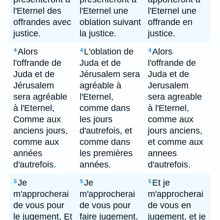
l'Eternel des
l'Eternel une
l'Eternel une
offrandes avec
oblation suivant
offrande en
justice.
la justice.
justice.
Alors
L'oblation de
Alors
4
4
4
l'offrande de
Juda et de
l'offrande de
Juda et de
Jérusalem sera
Juda et de
Jérusalem
agréable à
Jerusalem
sera agréable
l'Eternel,
sera agreable
à l'Eternel,
comme dans
à l'Eternel,
Comme aux
les jours
comme aux
anciens jours,
d'autrefois, et
jours anciens,
comme aux
comme dans
et comme aux
années
les premières
annees
d'autrefois.
années.
d'autrefois.
Je
Je
Et je
5
5
5
m'approcherai
m'approcherai
m'approcherai
de vous pour
de vous pour
de vous en
le jugement, Et
faire jugement,
jugement, et je