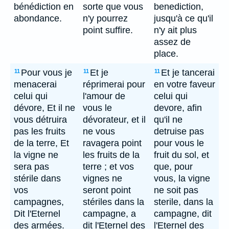
bénédiction en
sorte que vous
benediction,
abondance.
n'y pourrez
jusqu'à ce qu'il
point suffire.
n'y ait plus
assez de
place.
Pour vous je
Et je
Et je tancerai
11
11
11
menacerai
réprimerai pour
en votre faveur
celui qui
l'amour de
celui qui
dévore, Et il ne
vous le
devore, afin
vous détruira
dévorateur, et il
qu'il ne
pas les fruits
ne vous
detruise pas
de la terre, Et
ravagera point
pour vous le
la vigne ne
les fruits de la
fruit du sol, et
sera pas
terre ; et vos
que, pour
stérile dans
vignes ne
vous, la vigne
vos
seront point
ne soit pas
campagnes,
stériles dans la
sterile, dans la
Dit l'Eternel
campagne, a
campagne, dit
des armées.
dit l'Eternel des
l'Eternel des