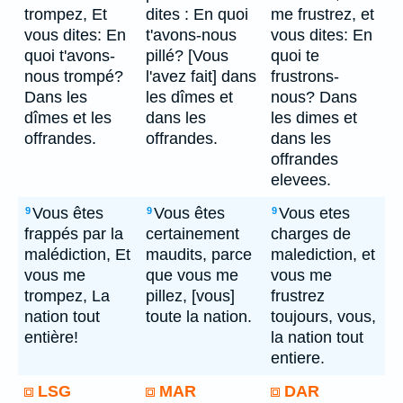
trompez, Et
dites : En quoi
me frustrez, et
vous dites: En
t'avons-nous
vous dites: En
quoi t'avons-
pillé? [Vous
quoi te
nous trompé?
l'avez fait] dans
frustrons-
Dans les
les dîmes et
nous? Dans
dîmes et les
dans les
les dimes et
offrandes.
offrandes.
dans les
offrandes
elevees.
Vous êtes
Vous êtes
Vous etes
9
9
9
frappés par la
certainement
charges de
malédiction, Et
maudits, parce
malediction, et
vous me
que vous me
vous me
trompez, La
pillez, [vous]
frustrez
nation tout
toute la nation.
toujours, vous,
entière!
la nation tout
entiere.
LSG
MAR
DAR