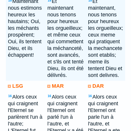
Maintenant
Et
Et
15
15
15
nous estimons
maintenant
maintenant,
heureux les
nous tenons
nous tenons
hautains; Oui,
pour heureux
pour heureux
les méchants
les orgueilleux;
les orgueilleux;
prospèrent;
et même ceux
ceux meme
Oui, ils tentent
qui commettent
qui pratiquent
Dieu, et ils
la méchanceté,
la mechancete
échappent!
sont avancés,
sont etablis;
et s'ils ont tenté
meme ils
Dieu, ils ont été
tentent Dieu et
délivrés.
sont delivres.
LSG
MAR
DAR
Alors ceux
Alors ceux
Alors ceux
16
16
16
qui craignent
qui craignent
qui craignent
l'Eternel se
l'Eternel ont
l'Eternel ont
parlèrent l'un à
parlé l'un à
parle l'un à
l'autre;
l’autre, et
l'autre, et
L'Eternel fut
l'Eternel y a été
l'Eternel a ete