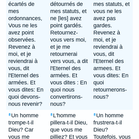
écartés de
détournés de
mes statuts, et
mes
mes statuts, et
vous ne les
ordonnances,
ne [les] avez
avez pas
Vous ne les
point gardés.
gardes.
avez point
Retournez-
Revenez à
observées.
vous vers moi,
moi, et je
Revenez à
et je me
reviendrai à
moi, et je
retournerai
vous, dit
reviendrai à
vers vous, a dit
l'Eternel des
vous, dit
l'Eternel des
armees. Et
l'Eternel des
armées. Et
vous dites: En
armées. Et
vous dites : En
quoi
vous dites: En
quoi nous
retournerons-
quoi devons-
convertirons-
nous?
nous revenir?
nous?
Un homme
L'homme
Un homme
8
8
8
trompe-t-il
pillera-t-il Dieu,
frustrera-t-il
Dieu? Car
que vous me
Dieu?
vous me
pilliez? Et vous
Toutefois, vous