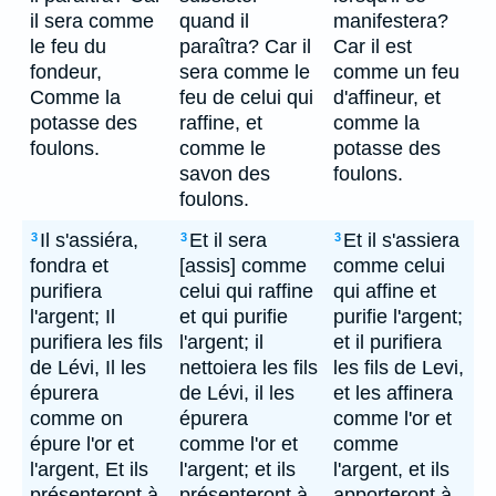
il sera comme
quand il
manifestera?
le feu du
paraîtra? Car il
Car il est
fondeur,
sera comme le
comme un feu
Comme la
feu de celui qui
d'affineur, et
potasse des
raffine, et
comme la
foulons.
comme le
potasse des
savon des
foulons.
foulons.
Il s'assiéra,
Et il sera
Et il s'assiera
3
3
3
fondra et
[assis] comme
comme celui
purifiera
celui qui raffine
qui affine et
l'argent; Il
et qui purifie
purifie l'argent;
purifiera les fils
l'argent; il
et il purifiera
de Lévi, Il les
nettoiera les fils
les fils de Levi,
épurera
de Lévi, il les
et les affinera
comme on
épurera
comme l'or et
épure l'or et
comme l'or et
comme
l'argent, Et ils
l'argent; et ils
l'argent, et ils
présenteront à
présenteront à
apporteront à