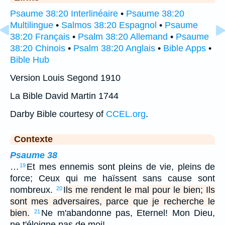
Psaume 38:20 Interlinéaire
•
Psaume 38:20
Multilingue
•
Salmos 38:20 Espagnol
•
Psaume
38:20 Français
•
Psalm 38:20 Allemand
•
Psaume
38:20 Chinois
•
Psalm 38:20 Anglais
•
Bible Apps
•
Bible Hub
Version Louis Segond 1910
La Bible David Martin 1744
Darby Bible courtesy of
CCEL.org
.
Contexte
Psaume 38
…
Et mes ennemis sont pleins de vie, pleins de
19
force; Ceux qui me haïssent sans cause sont
nombreux.
Ils me rendent le mal pour le bien; Ils
20
sont mes adversaires, parce que je recherche le
bien.
Ne m'abandonne pas, Eternel! Mon Dieu,
21
ne t'éloigne pas de moi!…