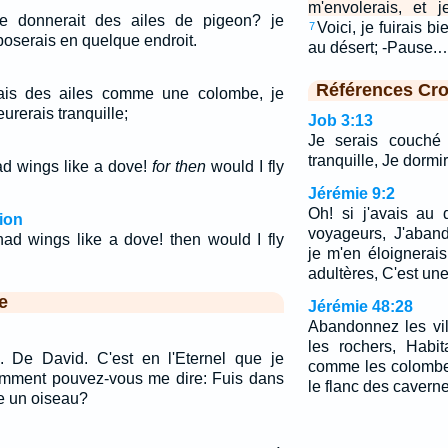
m'envolerais, et j
me donnerait des ailes de pigeon? je
Voici, je fuirais bi
7
poserais en quelque endroit.
au désert; -Pause.
Références Cro
'avais des ailes comme une colombe, je
urerais tranquille;
Job 3:13
Je serais couché 
tranquille, Je dormir
had wings like a dove!
for then
would I fly
Jérémie 9:2
Oh! si j'avais au
ion
voyageurs, J'aban
had wings like a dove! then would I fly
je m'en éloignerai
adultères, C'est une
e
Jérémie 48:28
Abandonnez les vi
les rochers, Habi
. De David. C'est en l'Eternel que je
comme les colombes
omment pouvez-vous me dire: Fuis dans
le flanc des caverne
 un oiseau?