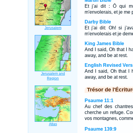
Martin Bible
Et j'ai dit : Ô qui 
m'envolerais, et je me 
Darby Bible
Et j'ai dit: Oh! si j
m'envolerais et je deme
King James Bible
And I said, Oh that I 
away, and be at rest.
English Revised Vers
And I said, Oh that I 
away, and be at rest.
Trésor de l'Écritur
Psaume 11:1
Au chef des chantres
cherche un refuge. C
vos montagnes, comme
Psaume 139:9