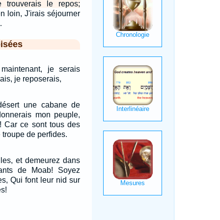
e trouverais le repos;
en loin, J'irais séjourner
…
isées
maintenant, je serais
ais, je reposerais,
 désert une cabane de
donnerais mon peuple,
s! Car ce sont tous des
 troupe de perfides.
lles, et demeurez dans
tants de Moab! Soyez
, Qui font leur nid sur
s!