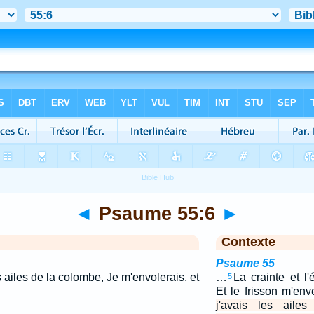
◄
Psaume 55:6
►
Contexte
Psaume 55
es ailes de la colombe, Je m'envolerais, et
…
La crainte et l'
5
Et le frisson m'en
j'avais les aile