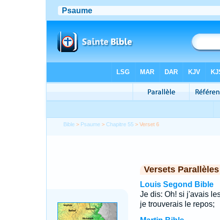
Bible
>
Psaume
>
Chapitre 55
> Verset 6
Versets Parallèles
Louis Segond Bible
Je dis: Oh! si j'avais l
je trouverais le repos;