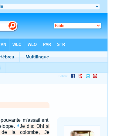
épouvante m'assaillent,
veloppe.
Je dis: Oh! si
6
s de la colombe, Je