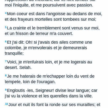
moi l'iniquite, et me poursuivent avec passion.
Mon coeur est dans l'angoisse au dedans de moi,
4
et des frayeurs mortelles sont tombees sur moi;
La crainte et le tremblement sont venus sur moi,
5
et un frisson de terreur m'a couvert.
Et j'ai dit: Oh! si j'avais des ailes comme une
6
colombe, je m'envolerais et je demeurerais
tranquille;
Voici, je m'enfuirais loin, et je me logerais au
7
desert. Selah.
Je me haterais de m'echapper loin du vent de
8
tempete, loin de l'ouragan.
Engloutis -les, Seigneur! divise leur langue; car
9
j'ai vu la violence et les querelles dans la ville.
Jour et nuit ils font la ronde sur ses murailles; et
10