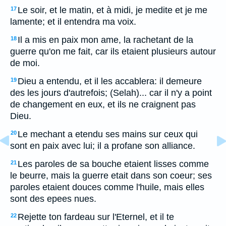
Le soir, et le matin, et à midi, je medite et je me
17
lamente; et il entendra ma voix.
Il a mis en paix mon ame, la rachetant de la
18
guerre qu'on me fait, car ils etaient plusieurs autour
de moi.
Dieu a entendu, et il les accablera: il demeure
19
des les jours d'autrefois; (Selah)... car il n'y a point
de changement en eux, et ils ne craignent pas
Dieu.
Le mechant a etendu ses mains sur ceux qui
20
sont en paix avec lui; il a profane son alliance.
Les paroles de sa bouche etaient lisses comme
21
le beurre, mais la guerre etait dans son coeur; ses
paroles etaient douces comme l'huile, mais elles
sont des epees nues.
Rejette ton fardeau sur l'Eternel, et il te
22