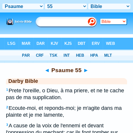
Bible
>
DAR
> Psaume 55
◄
Psaume 55
►
Darby Bible
Prete l'oreille, o Dieu, à ma priere, et ne te cache
1
pas de ma supplication.
Ecoute-moi, et reponds-moi; je m'agite dans ma
2
plainte et je me lamente,
A cause de la voix de l'ennemi et devant
3
l'oppression du mechant; car ils font tomber sur