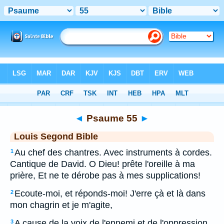
Bible
>
LSG
> Psaume 55
◄
Psaume 55
►
Louis Segond Bible
Au chef des chantres. Avec instruments à cordes.
1
Cantique de David. O Dieu! prête l'oreille à ma
prière, Et ne te dérobe pas à mes supplications!
Ecoute-moi, et réponds-moi! J'erre çà et là dans
2
mon chagrin et je m'agite,
A cause de la voix de l'ennemi et de l'oppression
3