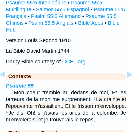
Psaume 55:5 Interlinéaire
•
Psaume 55:5
Multilingue
•
Salmos 55:5 Espagnol
•
Psaume 55:5
Français
•
Psalm 55:5 Allemand
•
Psaume 55:5
Chinois
•
Psalm 55:5 Anglais
•
Bible Apps
•
Bible
Hub
Version Louis Segond 1910
La Bible David Martin 1744
Darby Bible courtesy of
CCEL.org
.
Contexte
Psaume 55
…
Mon coeur tremble au dedans de moi, Et les
4
terreurs de la mort me surprennent;
La crainte et
5
l'épouvante m'assaillent, Et le frisson m'enveloppe.
Je dis: Oh! si j'avais les ailes de la colombe, Je
6
m'envolerais, et je trouverais le repos;…