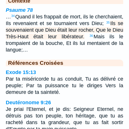
Contexte
Psaume 78
…
Quand il les frappait de mort, ils le cherchaient,
34
Ils revenaient et se tournaient vers Dieu;
Ils se
35
souvenaient que Dieu était leur rocher, Que le Dieu
Très-Haut était leur libérateur.
Mais ils le
36
trompaient de la bouche, Et ils lui mentaient de la
langue;…
Références Croisées
Exode 15:13
Par ta miséricorde tu as conduit, Tu as délivré ce
peuple; Par ta puissance tu le diriges Vers la
demeure de ta sainteté.
Deutéronome 9:26
Je priai l'Eternel, et je dis: Seigneur Eternel, ne
détruis pas ton peuple, ton héritage, que tu as
racheté dans ta grandeur, que tu as fait sortir
d'Egypte par ta main puissante.