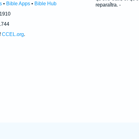
s
•
Bible Apps
•
Bible Hub
reparaîtra. -
 1910
1744
f
CCEL.org
.