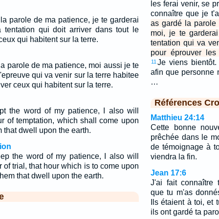
les ferai venir, se p
connaître que je t'
la parole de ma patience, je te garderai
as gardé la parole
 tentation qui doit arriver dans tout le
moi, je te gardera
ux qui habitent sur la terre.
tentation qui va ve
pour éprouver les 
Je viens bientôt
11
a parole de ma patience, moi aussi je te
afin que personne 
'epreuve qui va venir sur la terre habitee
…
ver ceux qui habitent sur la terre.
Références Cro
t the word of my patience, I also will
Matthieu 24:14
ur of temptation, which shall come upon
Cette bonne nouv
em that dwell upon the earth.
prêchée dans le mo
ion
de témoignage à to
ep the word of my patience, I also will
viendra la fin.
 of trial, that hour which is to come upon
Jean 17:6
 them that dwell upon the earth.
J'ai fait connaît
que tu m'as donné
e
Ils étaient à toi, e
ils ont gardé ta paro