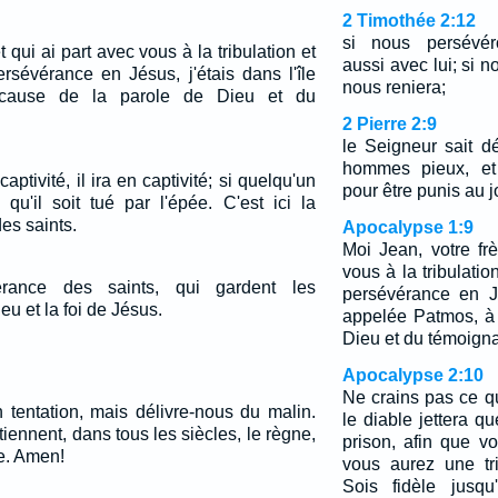
2 Timothée 2:12
si nous persévér
t qui ai part avec vous à la tribulation et
aussi avec lui; si n
rsévérance en Jésus, j'étais dans l'île
nous reniera;
cause de la parole de Dieu et du
2 Pierre 2:9
le Seigneur sait dé
hommes pieux, et 
ptivité, il ira en captivité; si quelqu'un
pour être punis au 
 qu'il soit tué par l'épée. C'est ici la
des saints.
Apocalypse 1:9
Moi Jean, votre frè
vous à la tribulati
érance des saints, qui gardent les
persévérance en Jé
 et la foi de Jésus.
appelée Patmos, à
Dieu et du témoign
Apocalypse 2:10
Ne crains pas ce que
 tentation, mais délivre-nous du malin.
le diable jettera 
tiennent, dans tous les siècles, le règne,
prison, afin que v
re. Amen!
vous aurez une tri
Sois fidèle jusqu