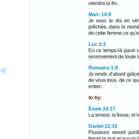
viendra la fin.
Marc 14:9
Je vous le dis en vér
prêchée, dans le mond
de cette femme ce qu'ell
Luc 2:1
En ce temps-là parut 
recensement de toute la
Romains 1:8
Je rends d'abord grâce
de vous tous, de ce q
entier.
to try.
Ésaïe 24:17
La terreur, la fosse, et l
Daniel 12:10
Plusieurs seront puri
feront le mal et aucu