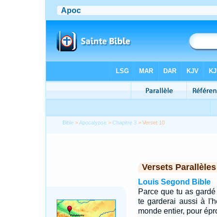
Bible
>
Apocalypse
>
Chapitre 3
> Verset 10
Versets Parallèles
Louis Segond Bible
Parce que tu as gardé 
te garderai aussi à l'h
monde entier, pour épro