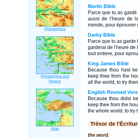
Martin Bible
Parce que tu as gardé 
aussi de l'heure de la
monde, pour éprouver ce
Darby Bible
Parce que tu as garde l
garderai de l'heure de l
tout entiere, pour eprou
King James Bible
Because thou hast kep
keep thee from the ho
all the world, to try th
English Revised Vers
Because thou didst ke
keep thee from the hour
the whole world, to try
Trésor de l'Écritur
the word.