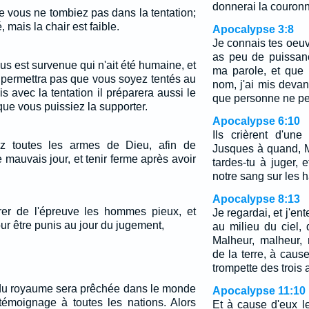
donnerai la couronn
que vous ne tombiez pas dans la tentation;
, mais la chair est faible.
Apocalypse 3:8
Je connais tes oeuv
as peu de puissan
s est survenue qui n'ait été humaine, et
ma parole, et que
e permettra pas que vous soyez tentés au
nom, j'ai mis devan
s avec la tentation il préparera aussi le
que personne ne pe
 que vous puissiez la supporter.
Apocalypse 6:10
Ils crièrent d'une
ez toutes les armes de Dieu, afin de
Jusques à quand, Ma
e mauvais jour, et tenir ferme après avoir
tardes-tu à juger, 
notre sang sur les h
Apocalypse 8:13
vrer de l'épreuve les hommes pieux, et
Je regardai, et j'ent
our être punis au jour du jugement,
au milieu du ciel, 
Malheur, malheur,
de la terre, à caus
trompette des trois
du royaume sera prêchée dans le monde
Apocalypse 11:10
 témoignage à toutes les nations. Alors
Et à cause d'eux le