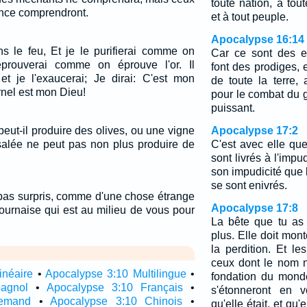
toute nation, à tout
gence comprendront.
et à tout peuple.
Apocalypse 16:14
ns le feu, Et je le purifierai comme on
Car ce sont des e
l'éprouverai comme on éprouve l'or. Il
font des prodiges, e
t je l'exaucerai; Je dirai: C'est mon
de toute la terre,
ernel est mon Dieu!
pour le combat du g
puissant.
 peut-il produire des olives, ou une vigne
Apocalypse 17:2
salée ne peut pas non plus produire de
C'est avec elle que
sont livrés à l'impud
son impudicité que l
se sont enivrés.
pas surpris, comme d'une chose étrange
Apocalypse 17:8
fournaise qui est au milieu de vous pour
La bête que tu as v
plus. Elle doit mont
la perdition. Et le
ceux dont le nom n
inéaire
•
Apocalypse 3:10 Multilingue
•
fondation du monde
agnol
•
Apocalypse 3:10 Français
•
s'étonneront en v
lemand
•
Apocalypse 3:10 Chinois
•
qu'elle était, et qu'e