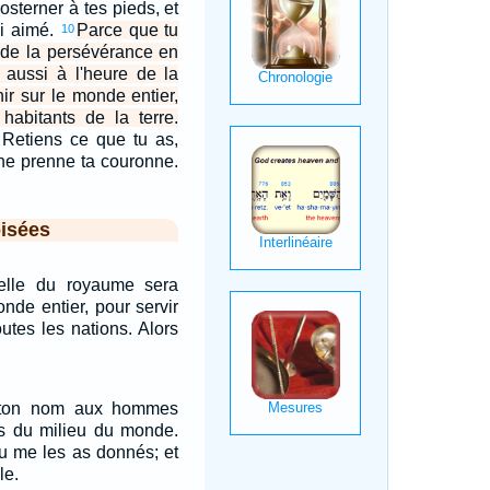
rosterner à tes pieds, et
ai aimé.
Parce que tu
10
 de la persévérance en
i aussi à l'heure de la
nir sur le monde entier,
habitants de la terre.
. Retiens ce que tu as,
ne prenne ta couronne.
isées
elle du royaume sera
nde entier, pour servir
utes les nations. Alors
re ton nom aux hommes
s du milieu du monde.
t tu me les as donnés; et
le.