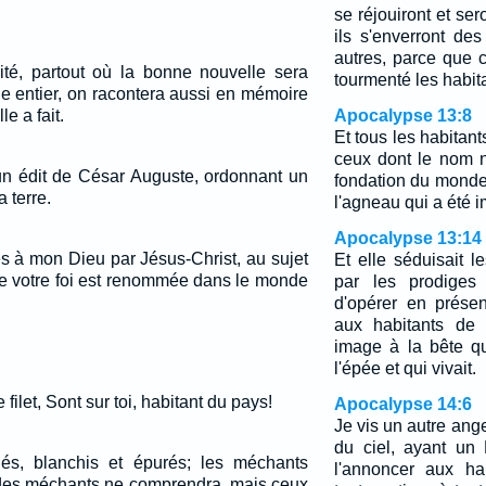
se réjouiront et ser
ils s'enverront de
autres, parce que 
ité, partout où la bonne nouvelle sera
tourmenté les habita
e entier, on racontera aussi en mémoire
e a fait.
Apocalypse 13:8
Et tous les habitants
ceux dont le nom n
un édit de César Auguste, ordonnant un
fondation du monde 
 terre.
l'agneau qui a été 
Apocalypse 13:14
s à mon Dieu par Jésus-Christ, au sujet
Et elle séduisait l
ue votre foi est renommée dans le monde
par les prodiges 
d'opérer en prése
aux habitants de 
image à la bête qu
l'épée et qui vivait.
e filet, Sont sur toi, habitant du pays!
Apocalypse 14:6
Je vis un autre ange
du ciel, ayant un 
fiés, blanchis et épurés; les méchants
l'annoncer aux ha
n des méchants ne comprendra, mais ceux