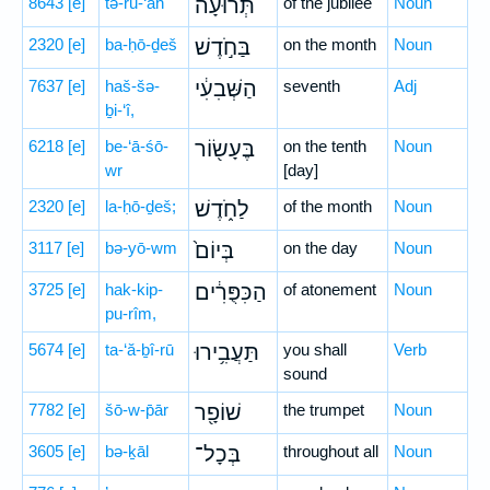
8643
[e]
tə-rū-‘āh
תְּרוּעָה֙
of the jubilee
Noun
2320
[e]
ba-ḥō-ḏeš
בַּחֹ֣דֶשׁ
on the month
Noun
7637
[e]
haš-šə-
הַשְּׁבִעִ֔י
seventh
Adj
ḇi-‘î,
6218
[e]
be-‘ā-śō-
בֶּעָשׂ֖וֹר
on the tenth
Noun
wr
[day]
2320
[e]
la-ḥō-ḏeš;
לַחֹ֑דֶשׁ
of the month
Noun
3117
[e]
bə-yō-wm
בְּיוֹם֙
on the day
Noun
3725
[e]
hak-kip-
הַכִּפֻּרִ֔ים
of atonement
Noun
pu-rîm,
5674
[e]
ta-‘ă-ḇî-rū
תַּעֲבִ֥ירוּ
you shall
Verb
sound
7782
[e]
šō-w-p̄ār
שׁוֹפָ֖ר
the trumpet
Noun
3605
[e]
bə-ḵāl
בְּכָל־
throughout all
Noun