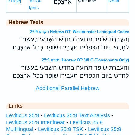
776
[e]
’ar-ṣə-
אַרְצְכֶֽם׃
your land
Noun
ḵem.
Hebrew Texts
ויקרא 25:9 Hebrew OT: Westminster Leningrad Codex
וְהַֽעֲבַרְתָּ֞ שֹׁופַ֤ר תְּרוּעָה֙ בַּחֹ֣דֶשׁ הַשְּׁבִעִ֔י בֶּעָשֹׂ֖ור
לַחֹ֑דֶשׁ בְּיֹום֙ הַכִּפֻּרִ֔ים תַּעֲבִ֥ירוּ שֹׁופָ֖ר בְּכָל־אַרְצְכֶֽם׃
ויקרא 25:9 Hebrew OT: WLC (Consonants Only)
והעברת שופר תרועה בחדש השבעי בעשור
לחדש ביום הכפרים תעבירו שופר בכל־ארצכם׃
Additional Parallel Hebrew
Links
Leviticus 25:9
•
Leviticus 25:9 Text Analysis
•
Leviticus 25:9 Interlinear
•
Leviticus 25:9
Multilingual
•
Leviticus 25:9 TSK
•
Leviticus 25:9