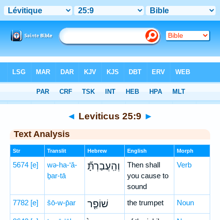
Bible
>
Hebrew
> Leviticus 25:9
◄
Leviticus 25:9
►
Text Analysis
Str
Translit
Hebrew
English
Morph
5674
[e]
wə-ha-‘ă-
וְהַֽעֲבַרְתָּ֞
Then shall
Verb
ḇar-tā
you cause to
sound
7782
[e]
šō-w-p̄ar
שׁוֹפַ֤ר
the trumpet
Noun