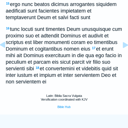
ergo nunc beatos dicimus arrogantes siquidem
15
aedificati sunt facientes impietatem et
temptaverunt Deum et salvi facti sunt
tunc locuti sunt timentes Deum unusquisque cum
16
proximo suo et adtendit Dominus et audivit et
scriptus est liber monumenti coram eo timentibus
Dominum et cogitantibus nomen eius
et erunt
17
mihi ait Dominus exercituum in die qua ego facio in
peculium et parcam eis sicut parcit vir filio suo
servienti sibi
et convertemini et videbitis quid sit
18
inter iustum et impium et inter servientem Deo et
non servientem ei
Latin: Biblia Sacra Vulgata
Versification coordinated with KJV
Bible Hub