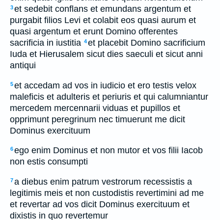
et sedebit conflans et emundans argentum et
3
purgabit filios Levi et colabit eos quasi aurum et
quasi argentum et erunt Domino offerentes
sacrificia in iustitia
et placebit Domino sacrificium
4
Iuda et Hierusalem sicut dies saeculi et sicut anni
antiqui
et accedam ad vos in iudicio et ero testis velox
5
maleficis et adulteris et periuris et qui calumniantur
mercedem mercennarii viduas et pupillos et
opprimunt peregrinum nec timuerunt me dicit
Dominus exercituum
ego enim Dominus et non mutor et vos filii Iacob
6
non estis consumpti
a diebus enim patrum vestrorum recessistis a
7
legitimis meis et non custodistis revertimini ad me
et revertar ad vos dicit Dominus exercituum et
dixistis in quo revertemur