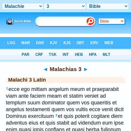
Bible
>
Latin
> Malachias 3
◄
Malachias 3
►
Malachi 3 Latin
ecce ego mittam angelum meum et praeparabit
1
viam ante faciem meam et statim veniet ad
templum suum dominator quem vos quaeritis et
angelus testamenti quem vos vultis ecce venit dicit
Dominus exercituum
et quis poterit cogitare diem
2
adventus eius et quis stabit ad videndum eum ipse
enim quasi ignis conflans et quasi herba fullonum