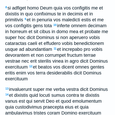
si adfiget homo Deum quia vos configitis me et
8
dixistis in quo confiximus te in decimis et in
primitivis
et in penuria vos maledicti estis et me
9
vos configitis gens tota
inferte omnem decimam
10
in horreum et sit cibus in domo mea et probate me
super hoc dicit Dominus si non aperuero vobis
cataractas caeli et effudero vobis benedictionem
usque ad abundantiam
et increpabo pro vobis
11
devorantem et non corrumpet fructum terrae
vestrae nec erit sterilis vinea in agro dicit Dominus
exercituum
et beatos vos dicent omnes gentes
12
eritis enim vos terra desiderabilis dicit Dominus
exercituum
invaluerunt super me verba vestra dicit Dominus
13
et dixistis quid locuti sumus contra te dixistis
14
vanus est qui servit Deo et quod emolumentum
quia custodivimus praecepta eius et quia
ambulavimus tristes coram Domino exercituum