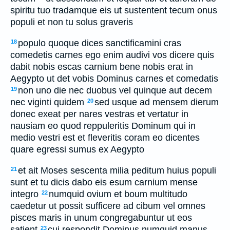
spiritu tuo tradamque eis ut sustentent tecum onus
populi et non tu solus graveris
populo quoque dices sanctificamini cras
18
comedetis carnes ego enim audivi vos dicere quis
dabit nobis escas carnium bene nobis erat in
Aegypto ut det vobis Dominus carnes et comedatis
non uno die nec duobus vel quinque aut decem
19
nec viginti quidem
sed usque ad mensem dierum
20
donec exeat per nares vestras et vertatur in
nausiam eo quod reppuleritis Dominum qui in
medio vestri est et fleveritis coram eo dicentes
quare egressi sumus ex Aegypto
et ait Moses sescenta milia peditum huius populi
21
sunt et tu dicis dabo eis esum carnium mense
integro
numquid ovium et boum multitudo
22
caedetur ut possit sufficere ad cibum vel omnes
pisces maris in unum congregabuntur ut eos
satient
cui respondit Dominus numquid manus
23