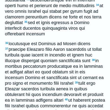
operti humo et perierunt de medio multitudinis
at
34
vero omnis Israhel qui stabat per gyrum fugit ad
clamorem pereuntium dicens ne forte et nos terra
degluttiat
sed et ignis egressus a Domino
35
interfecit ducentos quinquaginta viros qui
offerebant incensum
locutusque est Dominus ad Mosen dicens
36
praecipe Eleazaro filio Aaron sacerdotis ut tollat
37
turibula quae iacent in incendio et ignem huc
illucque dispergat quoniam sanctificata sunt
in
38
mortibus peccatorum producatque ea in lamminas
et adfigat altari eo quod oblatum sit in eis
incensum Domino et sanctificata sint ut cernant ea
pro signo et monumento filii Israhel
tulit ergo
39
Eleazar sacerdos turibula aenea in quibus
obtulerant hii quos incendium devoravit et produxit
ea in lamminas adfigens altari
ut haberent postea
40
filii Israhel quibus commonerentur ne quis accedat