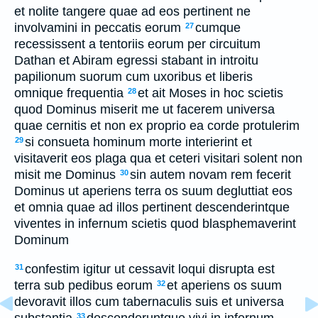
et nolite tangere quae ad eos pertinent ne
involvamini in peccatis eorum
cumque
27
recessissent a tentoriis eorum per circuitum
Dathan et Abiram egressi stabant in introitu
papilionum suorum cum uxoribus et liberis
omnique frequentia
et ait Moses in hoc scietis
28
quod Dominus miserit me ut facerem universa
quae cernitis et non ex proprio ea corde protulerim
si consueta hominum morte interierint et
29
visitaverit eos plaga qua et ceteri visitari solent non
misit me Dominus
sin autem novam rem fecerit
30
Dominus ut aperiens terra os suum degluttiat eos
et omnia quae ad illos pertinent descenderintque
viventes in infernum scietis quod blasphemaverint
Dominum
confestim igitur ut cessavit loqui disrupta est
31
terra sub pedibus eorum
et aperiens os suum
32
devoravit illos cum tabernaculis suis et universa
substantia
descenderuntque vivi in infernum
33