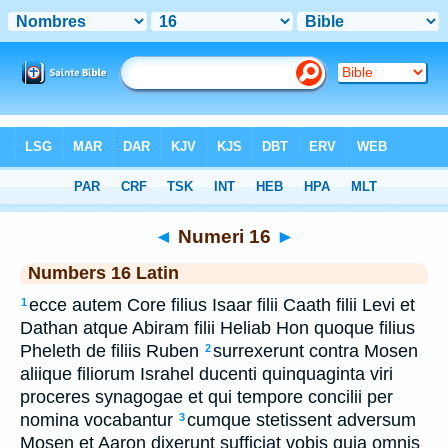
Bible
>
Latin
> Numeri 16
◄
Numeri 16
►
Numbers 16 Latin
ecce autem Core filius Isaar filii Caath filii Levi et
1
Dathan atque Abiram filii Heliab Hon quoque filius
Pheleth de filiis Ruben
surrexerunt contra Mosen
2
aliique filiorum Israhel ducenti quinquaginta viri
proceres synagogae et qui tempore concilii per
nomina vocabantur
cumque stetissent adversum
3
Mosen et Aaron dixerunt sufficiat vobis quia omnis