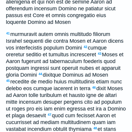
alienigena et qui non est de semine Aaron ad
offerendum incensum Domino ne patiatur sicut
passus est Core et omnis congregatio eius
loquente Domino ad Mosen
murmuravit autem omnis multitudo filiorum
41
Israhel sequenti die contra Mosen et Aaron dicens
vos interfecistis populum Domini
cumque
42
oreretur seditio et tumultus incresceret
Moses et
43
Aaron fugerunt ad tabernaculum foederis quod
postquam ingressi sunt operuit nubes et apparuit
gloria Domini
dixitque Dominus ad Mosen
44
recedite de medio huius multitudinis etiam nunc
45
delebo eos cumque iacerent in terra
dixit Moses
46
ad Aaron tolle turibulum et hausto igne de altari
mitte incensum desuper pergens cito ad populum
ut roges pro eis iam enim egressa est ira a Domino
et plaga desaevit
quod cum fecisset Aaron et
47
cucurrisset ad mediam multitudinem quam iam
vastabat incendium obtulit thymiama
et stans
48