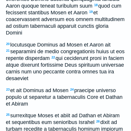
Aaron quoque teneat turibulum suum
quod cum
18
fecissent stantibus Mosen et Aaron
et
19
coacervassent adversum eos omnem multitudinem
ad ostium tabernaculi apparuit cunctis gloria
Domini
locutusque Dominus ad Mosen et Aaron ait
20
separamini de medio congregationis huius ut eos
21
repente disperdam
qui ceciderunt proni in faciem
22
atque dixerunt fortissime Deus spirituum universae
carnis num uno peccante contra omnes tua ira
desaeviet
et ait Dominus ad Mosen
praecipe universo
23
24
populo ut separetur a tabernaculis Core et Dathan
et Abiram
surrexitque Moses et abiit ad Dathan et Abiram
25
et sequentibus eum senioribus Israhel
dixit ad
26
turbam recedite a tabernaculis hominum impiorum