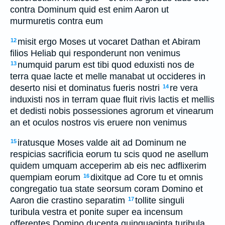
contra Dominum quid est enim Aaron ut
murmuretis contra eum
misit ergo Moses ut vocaret Dathan et Abiram
12
filios Heliab qui responderunt non venimus
numquid parum est tibi quod eduxisti nos de
13
terra quae lacte et melle manabat ut occideres in
deserto nisi et dominatus fueris nostri
re vera
14
induxisti nos in terram quae fluit rivis lactis et mellis
et dedisti nobis possessiones agrorum et vinearum
an et oculos nostros vis eruere non venimus
iratusque Moses valde ait ad Dominum ne
15
respicias sacrificia eorum tu scis quod ne asellum
quidem umquam acceperim ab eis nec adflixerim
quempiam eorum
dixitque ad Core tu et omnis
16
congregatio tua state seorsum coram Domino et
Aaron die crastino separatim
tollite singuli
17
turibula vestra et ponite super ea incensum
offerentes Domino ducenta quinquaginta turibula