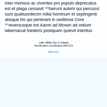
inter mortuos ac viventes pro populo deprecatus
est et plaga cessavit
fuerunt autem qui percussi
49
sunt quattuordecim milia hominum et septingenti
absque his qui perierant in seditione Core
reversusque est Aaron ad Mosen ad ostium
50
tabernaculi foederis postquam quievit interitus
Latin: Biblia Sacra Vulgata
Versification coordinated with KJV
Bible Hub