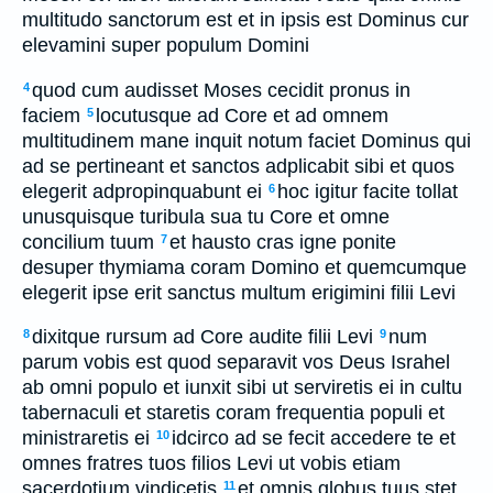
multitudo sanctorum est et in ipsis est Dominus cur
elevamini super populum Domini
quod cum audisset Moses cecidit pronus in
4
faciem
locutusque ad Core et ad omnem
5
multitudinem mane inquit notum faciet Dominus qui
ad se pertineant et sanctos adplicabit sibi et quos
elegerit adpropinquabunt ei
hoc igitur facite tollat
6
unusquisque turibula sua tu Core et omne
concilium tuum
et hausto cras igne ponite
7
desuper thymiama coram Domino et quemcumque
elegerit ipse erit sanctus multum erigimini filii Levi
dixitque rursum ad Core audite filii Levi
num
8
9
parum vobis est quod separavit vos Deus Israhel
ab omni populo et iunxit sibi ut serviretis ei in cultu
tabernaculi et staretis coram frequentia populi et
ministraretis ei
idcirco ad se fecit accedere te et
10
omnes fratres tuos filios Levi ut vobis etiam
sacerdotium vindicetis
et omnis globus tuus stet
11