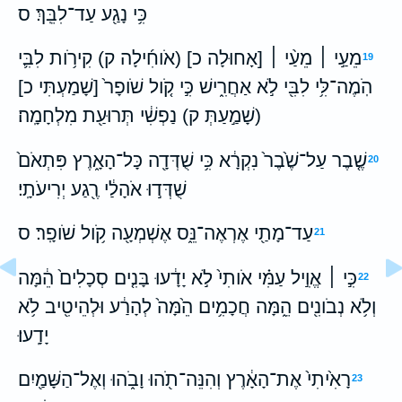
כִּ֥י נָגַ֖ע עַד־לִבֵּֽךְ׃ ס
מֵעַ֣י ׀ מֵעַ֨י ׀ [אָחוּלָה כ] (אֹוחִ֜ילָה ק) קִירֹ֥ות לִבִּ֛י
19
הֹֽמֶה־לִּ֥י לִבִּ֖י לֹ֣א אַחֲרִ֑ישׁ כִּ֣י קֹ֤ול שֹׁופָר֙ [שָׁמַעְתִּי כ]
(שָׁמַ֣עַתְּ ק) נַפְשִׁ֔י תְּרוּעַ֖ת מִלְחָמָֽה׃
שֶׁ֤בֶר עַל־שֶׁ֙בֶר֙ נִקְרָ֔א כִּ֥י שֻׁדְּדָ֖ה כָּל־הָאָ֑רֶץ פִּתְאֹם֙
20
שֻׁדְּד֣וּ אֹהָלַ֔י רֶ֖גַע יְרִיעֹתָֽי׃
עַד־מָתַ֖י אֶרְאֶה־נֵּ֑ס אֶשְׁמְעָ֖ה קֹ֥ול שֹׁופָֽר׃ ס
21
כִּ֣י ׀ אֱוִ֣יל עַמִּ֗י אֹותִי֙ לֹ֣א יָדָ֔עוּ בָּנִ֤ים סְכָלִים֙ הֵ֔מָּה
22
וְלֹ֥א נְבֹונִ֖ים הֵ֑מָּה חֲכָמִ֥ים הֵ֙מָּה֙ לְהָרַ֔ע וּלְהֵיטִ֖יב לֹ֥א
יָדָֽעוּ׃
רָאִ֙יתִי֙ אֶת־הָאָ֔רֶץ וְהִנֵּה־תֹ֖הוּ וָבֹ֑הוּ וְאֶל־הַשָּׁמַ֖יִם
23