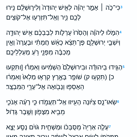
כִּי־כֹ֣ה ׀ אָמַ֣ר יְהֹוָ֗ה לְאִ֤ישׁ יְהוּדָה֙ וְלִיר֣וּשָׁלִַ֔ם נִ֥ירוּ
3
לָכֶ֖ם נִ֑יר וְאַֽל־תִּזְרְע֖וּ אֶל־קֹוצִֽים׃
הִמֹּ֣לוּ לַיהֹוָ֗ה וְהָסִ֙רוּ֙ עָרְלֹ֣ות לְבַבְכֶ֔ם אִ֥ישׁ יְהוּדָ֖ה
4
וְיֹשְׁבֵ֣י יְרוּשָׁלִָ֑ם פֶּן־תֵּצֵ֨א כָאֵ֜שׁ חֲמָתִ֗י וּבָעֲרָה֙ וְאֵ֣ין
מְכַבֶּ֔ה מִפְּנֵ֖י רֹ֥עַ מַעַלְלֵיכֶֽם׃
הַגִּ֣ידוּ בִֽיהוּדָ֗ה וּבִירוּשָׁלִַ֙ם֙ הַשְׁמִ֔יעוּ וְאִמְר֕וּ [ותִּקְעוּ
5
כ] (תִּקְע֥וּ ק) שֹׁופָ֖ר בָּאָ֑רֶץ קִרְא֤וּ מַלְאוּ֙ וְאִמְר֔וּ
הֵאָסְפ֥וּ וְנָבֹ֖ואָה אֶל־עָרֵ֥י הַמִּבְצָֽר׃
שְׂאוּ־נֵ֣ס צִיֹּ֔ונָה הָעִ֖יזוּ אַֽל־תַּעֲמֹ֑דוּ כִּ֣י רָעָ֗ה אָנֹכִ֛י
6
מֵבִ֥יא מִצָּפֹ֖ון וְשֶׁ֥בֶר גָּדֹֽול׃
עָלָ֤ה אַרְיֵה֙ מִֽסֻּבְּכֹ֔ו וּמַשְׁחִ֣ית גֹּויִ֔ם נָסַ֖ע יָצָ֣א
7
מִמְּקֹמֹ֑ו לָשׂ֤וּם אַרְצֵךְ֙ לְשַׁמָּ֔ה עָרַ֥יִךְ תִּצֶּ֖ינָה מֵאֵ֥ין