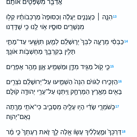
אֲדַבֵּ֥ר מִשְׁפָּטִ֖ים אֹותָֽם׃
הִנֵּ֣ה ׀ כַּעֲנָנִ֣ים יַעֲלֶ֗ה וְכַסּוּפָה֙ מַרְכְּבֹותָ֔יו קַלּ֥וּ
13
מִנְּשָׁרִ֖ים סוּסָ֑יו אֹ֥וי לָ֖נוּ כִּ֥י שֻׁדָּֽדְנוּ׃
כַּבְּסִ֨י מֵרָעָ֤ה לִבֵּךְ֙ יְר֣וּשָׁלִַ֔ם לְמַ֖עַן תִּוָּשֵׁ֑עִי עַד־מָתַ֛י
14
תָּלִ֥ין בְּקִרְבֵּ֖ךְ מַחְשְׁבֹ֥ות אֹונֵֽךְ׃
כִּ֛י קֹ֥ול מַגִּ֖יד מִדָּ֑ן וּמַשְׁמִ֥יעַ אָ֖וֶן מֵהַ֥ר אֶפְרָֽיִם׃
15
הַזְכִּ֣ירוּ לַגֹּויִ֗ם הִנֵּה֙ הַשְׁמִ֣יעוּ עַל־יְרוּשָׁלִַ֔ם נֹצְרִ֥ים
16
בָּאִ֖ים מֵאֶ֣רֶץ הַמֶּרְחָ֑ק וַֽיִּתְּנ֛וּ עַל־עָרֵ֥י יְהוּדָ֖ה קֹולָֽם׃
כְּשֹׁמְרֵ֣י שָׂדַ֔י הָי֥וּ עָלֶ֖יהָ מִסָּבִ֑יב כִּי־אֹתִ֥י מָרָ֖תָה
17
נְאֻם־יְהוָֽה׃
דַּרְכֵּךְ֙ וּמַ֣עֲלָלַ֔יִךְ עָשֹׂ֥ו אֵ֖לֶּה לָ֑ךְ זֹ֤את רָעָתֵךְ֙ כִּ֣י מָ֔ר
18