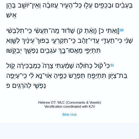
בֶּעָבִ֔ים וּבַכֵּפִ֖ים עָל֑וּ כָּל־הָעִ֣יר עֲזוּבָ֔ה וְאֵין־יֹושֵׁ֥ב בָּהֵ֖ן
אִֽישׁ׃
[וְאַתִּי כ] (וְאַ֨תְּ ק) שָׁד֜וּד מַֽה־תַּעֲשִׂ֗י כִּֽי־תִלְבְּשִׁ֨י
30
שָׁנִ֜י כִּי־תַעְדִּ֣י עֲדִי־זָהָ֗ב כִּֽי־תִקְרְעִ֤י בַפּוּךְ֙ עֵינַ֔יִךְ לַשָּׁ֖וְא
תִּתְיַפִּ֑י מָאֲסוּ־בָ֥ךְ עֹגְבִ֖ים נַפְשֵׁ֥ךְ יְבַקֵּֽשׁוּ׃
כִּי֩ קֹ֨ול כְּחֹולָ֜ה שָׁמַ֗עְתִּי צָרָה֙ כְּמַבְכִּירָ֔ה קֹ֧ול
31
בַּת־צִיֹּ֛ון תִּתְיַפֵּ֖חַ תְּפָרֵ֣שׂ כַּפֶּ֑יהָ אֹֽוי־נָ֣א לִ֔י כִּֽי־עָיְפָ֥ה
נַפְשִׁ֖י לְהֹרְגִֽים׃ פ
Hebrew OT: WLC (Consonants & Vowels)
Versification coordinated with KJV
Bible Hub