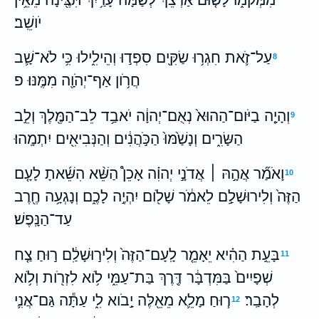
יֹושֵֽׁב׃
עַל־זֹ֛את חִגְר֥וּ שַׂקִּ֖ים סִפְד֣וּ וְהֵילִ֑ילוּ כִּ֥י לֹא־שָׁ֛ב
8
חֲרֹ֥ון אַף־יְהֹוָ֖ה מִמֶּֽנּוּ׃ פ
וְהָיָ֤ה בַיֹּום־הַהוּא֙ נְאֻם־יְהוָ֔ה יֹאבַ֥ד לֵב־הַמֶּ֖לֶךְ וְלֵ֣ב
9
הַשָּׂרִ֑ים וְנָשַׁ֙מּוּ֙ הַכֹּ֣הֲנִ֔ים וְהַנְּבִיאִ֖ים יִתְמָֽהוּ׃
וָאֹמַ֞ר אֲהָ֣הּ ׀ אֲדֹנָ֣י יְהוִ֗ה אָכֵן֩ הַשֵּׁ֨א הִשֵּׁ֜אתָ לָעָ֤ם
10
הַזֶּה֙ וְלִירוּשָׁלִַ֣ם לֵאמֹ֔ר שָׁלֹ֖ום יִהְיֶ֣ה לָכֶ֑ם וְנָגְעָ֥ה חֶ֖רֶב
עַד־הַנָּֽפֶשׁ׃
בָּעֵ֣ת הַהִ֗יא יֵאָמֵ֤ר לָֽעָם־הַזֶּה֙ וְלִיר֣וּשָׁלִַ֔ם ר֣וּחַ צַ֤ח
11
שְׁפָיִים֙ בַּמִּדְבָּ֔ר דֶּ֖רֶךְ בַּת־עַמִּ֑י לֹ֥וא לִזְרֹ֖ות וְלֹ֥וא
לְהָבַֽר׃
ר֧וּחַ מָלֵ֛א מֵאֵ֖לֶּה יָ֣בֹוא לִ֑י עַתָּ֕ה גַּם־אֲנִ֛י
12