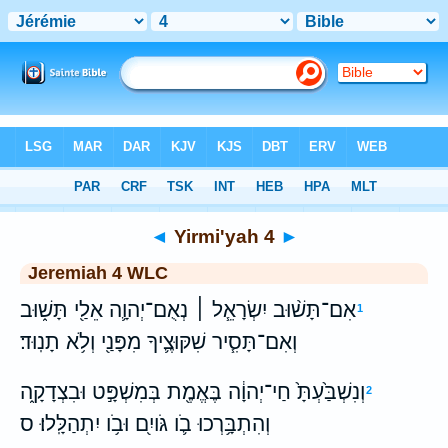
Bible
>
WLC
> Yirmi'yah 4
◄
Yirmi'yah 4
►
Jeremiah 4 WLC
אִם־תָּשׁ֨וּב יִשְׂרָאֵ֧ל ׀ נְאֻם־יְהוָ֛ה אֵלַ֖י תָּשׁ֑וּב
1
וְאִם־תָּסִ֧יר שִׁקּוּצֶ֛יךָ מִפָּנַ֖י וְלֹ֥א תָנֽוּד׃
וְנִשְׁבַּ֙עְתָּ֙ חַי־יְהוָ֔ה בֶּאֱמֶ֖ת בְּמִשְׁפָּ֣ט וּבִצְדָקָ֑ה
2
וְהִתְבָּ֥רְכוּ בֹ֛ו גֹּויִ֖ם וּבֹ֥ו יִתְהַלָּֽלוּ׃ ס