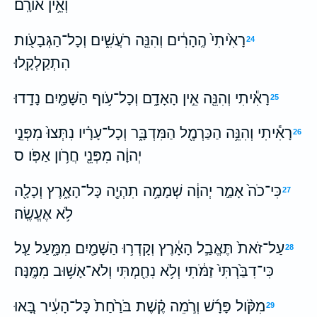
וְאֵ֥ין אֹורָֽם׃
רָאִ֙יתִי֙ הֶֽהָרִ֔ים וְהִנֵּ֖ה רֹעֲשִׁ֑ים וְכָל־הַגְּבָעֹ֖ות
24
הִתְקַלְקָֽלוּ׃
רָאִ֕יתִי וְהִנֵּ֖ה אֵ֣ין הָאָדָ֑ם וְכָל־עֹ֥וף הַשָּׁמַ֖יִם נָדָֽדוּ׃
25
רָאִ֕יתִי וְהִנֵּ֥ה הַכַּרְמֶ֖ל הַמִּדְבָּ֑ר וְכָל־עָרָ֗יו נִתְּצוּ֙ מִפְּנֵ֣י
26
יְהוָ֔ה מִפְּנֵ֖י חֲרֹ֥ון אַפֹּֽו׃ ס
כִּי־כֹה֙ אָמַ֣ר יְהוָ֔ה שְׁמָמָ֥ה תִהְיֶ֖ה כָּל־הָאָ֑רֶץ וְכָלָ֖ה
27
לֹ֥א אֶעֱשֶֽׂה׃
עַל־זֹאת֙ תֶּאֱבַ֣ל הָאָ֔רֶץ וְקָדְר֥וּ הַשָּׁמַ֖יִם מִמָּ֑עַל עַ֤ל
28
כִּי־דִבַּ֙רְתִּי֙ זַמֹּ֔תִי וְלֹ֥א נִחַ֖מְתִּי וְלֹא־אָשׁ֥וּב מִמֶּֽנָּה׃
מִקֹּ֨ול פָּרָ֜שׁ וְרֹ֣מֵה קֶ֗שֶׁת בֹּרַ֙חַת֙ כָּל־הָעִ֔יר בָּ֚אוּ
29