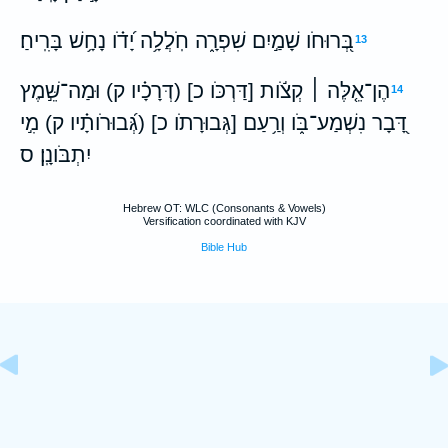
בְּ֭רוּחֹו שָׁמַ֣יִם שִׁפְרָ֑ה חֹֽלֲלָ֥ה יָ֝דֹ֗ו נָחָ֥שׁ בָּרִֽיחַ׃
13
הֶן־אֵ֤לֶּה ׀ קְצֹ֬ות [דַּרְכֹּו כ] (דְּרָכָ֗יו ק) וּמַה־שֵּׁ֣מֶץ
14
דָּ֭בָר נִשְׁמַע־בֹּ֑ו וְרַ֥עַם [גְּבוּרָתֹו כ] (גְּ֝בוּרֹותָ֗יו ק) מִ֣י
יִתְבֹּונָֽן׃ ס
Hebrew OT: WLC (Consonants & Vowels)
Versification coordinated with KJV
Bible Hub