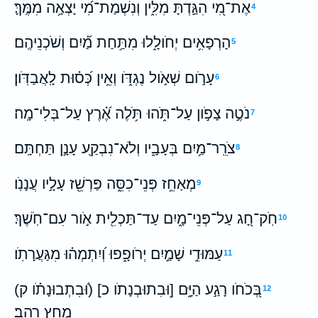
אֶת־מִ֭י הִגַּ֣דְתָּ מִלִּ֑ין וְנִשְׁמַת־מִ֝י יָצְאָ֥ה מִמֶּֽךָּ׃
4
הָרְפָאִ֥ים יְחֹולָ֑לוּ מִתַּ֥חַת מַ֝֗יִם וְשֹׁכְנֵיהֶֽם׃
5
עָרֹ֣ום שְׁאֹ֣ול נֶגְדֹּ֑ו וְאֵ֥ין כְּ֝ס֗וּת לָֽאֲבַדֹּֽון׃
6
נֹטֶ֣ה צָפֹ֣ון עַל־תֹּ֑הוּ תֹּ֥לֶה אֶ֝֗רֶץ עַל־בְּלִי־מָֽה׃
7
צֹרֵֽר־מַ֥יִם בְּעָבָ֑יו וְלֹא־נִבְקַ֖ע עָנָ֣ן תַּחְתָּֽם׃
8
מְאַחֵ֥ז פְּנֵי־כִסֵּ֑ה פַּרְשֵׁ֖ז עָלָ֣יו עֲנָנֹֽו׃
9
חֹֽק־חָ֭ג עַל־פְּנֵי־מָ֑יִם עַד־תַּכְלִ֖ית אֹ֣ור עִם־חֹֽשֶׁךְ׃
10
עַמּוּדֵ֣י שָׁמַ֣יִם יְרֹופָ֑פוּ וְ֝יִתְמְה֗וּ מִגַּעֲרָתֹֽו׃
11
בְּ֭כֹחֹו רָגַ֣ע הַיָּ֑ם [וּבִתוּבְנָתֹו כ] (וּ֝בִתְבוּנָתֹ֗ו ק)
12
מָ֣חַץ רָֽהַב׃