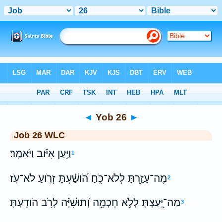
Bible
>
WLC
> Yob 26
◄
Yob 26
►
Job 26 WLC
וַיַּ֥עַן אִיֹּ֗וב וַיֹּאמַֽר׃
1
מֶה־עָזַ֥רְתָּ לְלֹא־כֹ֑חַ הֹ֝ושַׁ֗עְתָּ זְרֹ֣ועַ לֹא־עֹֽז׃
2
מַה־יָּ֭עַצְתָּ לְלֹ֣א חָכְמָ֑ה וְ֝תוּשִׁיָּ֗ה לָרֹ֥ב הֹודָֽעְתָּ׃
3