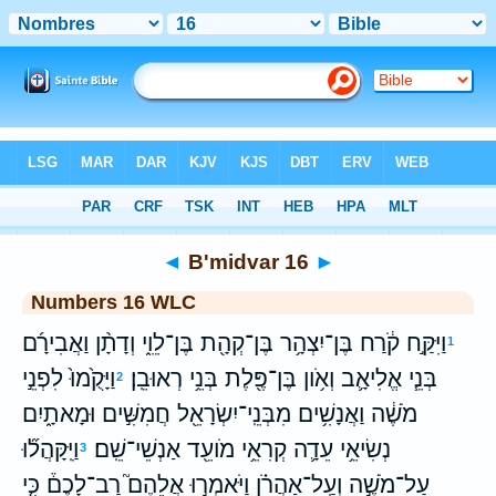
Bible
>
WLC
> B'midvar 16
◄
B'midvar 16
►
Numbers 16 WLC
וַיִּקַּ֣ח קֹ֔רַח בֶּן־יִצְהָ֥ר בֶּן־קְהָ֖ת בֶּן־לֵוִ֑י וְדָתָ֨ן וַאֲבִירָ֜ם
1
בְּנֵ֧י אֱלִיאָ֛ב וְאֹ֥ון בֶּן־פֶּ֖לֶת בְּנֵ֥י רְאוּבֵֽן׃
וַיָּקֻ֙מוּ֙ לִפְנֵ֣י
2
מֹשֶׁ֔ה וַאֲנָשִׁ֥ים מִבְּנֵֽי־יִשְׂרָאֵ֖ל חֲמִשִּׁ֣ים וּמָאתָ֑יִם
נְשִׂיאֵ֥י עֵדָ֛ה קְרִאֵ֥י מֹועֵ֖ד אַנְשֵׁי־שֵֽׁם׃
וַיִּֽקָּהֲל֞וּ
3
עַל־מֹשֶׁ֣ה וְעַֽל־אַהֲרֹ֗ן וַיֹּאמְר֣וּ אֲלֵהֶם֮ רַב־לָכֶם֒ כִּ֤י