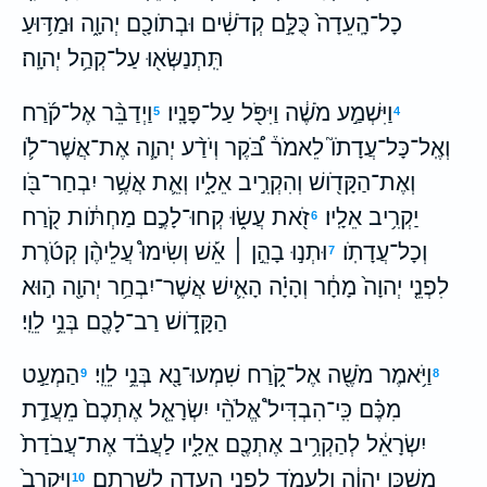
כָל־הָֽעֵדָה֙ כֻּלָּ֣ם קְדֹשִׁ֔ים וּבְתֹוכָ֖ם יְהוָ֑ה וּמַדּ֥וּעַ
תִּֽתְנַשְּׂא֖וּ עַל־קְהַ֥ל יְהוָֽה׃
וַיִּשְׁמַ֣ע מֹשֶׁ֔ה וַיִּפֹּ֖ל עַל־פָּנָֽיו׃
וַיְדַבֵּ֨ר אֶל־קֹ֜רַח
5
4
וְאֶֽל־כָּל־עֲדָתֹו֮ לֵאמֹר֒ בֹּ֠קֶר וְיֹדַ֨ע יְהוָ֧ה אֶת־אֲשֶׁר־לֹ֛ו
וְאֶת־הַקָּדֹ֖ושׁ וְהִקְרִ֣יב אֵלָ֑יו וְאֵ֛ת אֲשֶׁ֥ר יִבְחַר־בֹּ֖ו
יַקְרִ֥יב אֵלָֽיו׃
זֹ֖את עֲשׂ֑וּ קְחוּ־לָכֶ֣ם מַחְתֹּ֔ות קֹ֖רַח
6
וְכָל־עֲדָתֹֽו׃
וּתְנ֣וּ בָהֵ֣ן ׀ אֵ֡שׁ וְשִׂימוּ֩ עֲלֵיהֶ֨ן קְטֹ֜רֶת
7
לִפְנֵ֤י יְהוָה֙ מָחָ֔ר וְהָיָ֗ה הָאִ֛ישׁ אֲשֶׁר־יִבְחַ֥ר יְהוָ֖ה ה֣וּא
הַקָּדֹ֑ושׁ רַב־לָכֶ֖ם בְּנֵ֥י לֵוִֽי׃
וַיֹּ֥אמֶר מֹשֶׁ֖ה אֶל־קֹ֑רַח שִׁמְעוּ־נָ֖א בְּנֵ֥י לֵוִֽי׃
הַמְעַ֣ט
9
8
מִכֶּ֗ם כִּֽי־הִבְדִּיל֩ אֱלֹהֵ֨י יִשְׂרָאֵ֤ל אֶתְכֶם֙ מֵעֲדַ֣ת
יִשְׂרָאֵ֔ל לְהַקְרִ֥יב אֶתְכֶ֖ם אֵלָ֑יו לַעֲבֹ֗ד אֶת־עֲבֹדַת֙
מִשְׁכַּ֣ן יְהוָ֔ה וְלַעֲמֹ֛ד לִפְנֵ֥י הָעֵדָ֖ה לְשָׁרְתָֽם׃
וַיַּקְרֵב֙
10