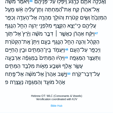
וַאֲכַלֶּ֥ה אֹתָ֖ם כְּרָ֑גַע וַֽיִּפְּל֖וּ עַל־פְּנֵיהֶֽם׃
וַיֹּ֨אמֶר מֹשֶׁ֜ה
46
אֶֽל־אַהֲרֹ֗ן קַ֣ח אֶת־הַ֠מַּחְתָּה וְתֶן־עָלֶ֨יהָ אֵ֜שׁ מֵעַ֤ל
הַמִּזְבֵּ֙חַ֙ וְשִׂ֣ים קְטֹ֔רֶת וְהֹולֵ֧ךְ מְהֵרָ֛ה אֶל־הָעֵדָ֖ה וְכַפֵּ֣ר
עֲלֵיהֶ֑ם כִּֽי־יָצָ֥א הַקֶּ֛צֶף מִלִּפְנֵ֥י יְהוָ֖ה הֵחֵ֥ל הַנָּֽגֶף׃
וַיִּקַּ֨ח אַהֲרֹ֜ן כַּאֲשֶׁ֣ר ׀ דִּבֶּ֣ר מֹשֶׁ֗ה וַיָּ֙רָץ֙ אֶל־תֹּ֣וך
47
הַקָּהָ֔ל וְהִנֵּ֛ה הֵחֵ֥ל הַנֶּ֖גֶף בָּעָ֑ם וַיִּתֵּן֙ אֶֽת־הַקְּטֹ֔רֶת
וַיְכַפֵּ֖ר עַל־הָעָֽם׃
וַיַּעֲמֹ֥ד בֵּֽין־הַמֵּתִ֖ים וּבֵ֣ין הַֽחַיִּ֑ים
48
וַתֵּעָצַ֖ר הַמַּגֵּפָֽה׃
וַיִּהְי֗וּ הַמֵּתִים֙ בַּמַּגֵּפָ֔ה אַרְבָּעָ֥ה
49
עָשָׂ֛ר אֶ֖לֶף וּשְׁבַ֣ע מֵאֹ֑ות מִלְּבַ֥ד הַמֵּתִ֖ים
עַל־דְּבַר־קֹֽרַח׃
וַיָּ֤שָׁב אַהֲרֹן֙ אֶל־מֹשֶׁ֔ה אֶל־פֶּ֖תַח
50
אֹ֣הֶל מֹועֵ֑ד וְהַמַּגֵּפָ֖ה נֶעֱצָֽרָה׃ פ
Hebrew OT: WLC (Consonants & Vowels)
Versification coordinated with KJV
Bible Hub