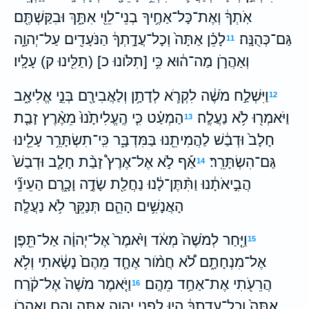
אֹֽתְךָ֔ וְאֶת־כָּל־אַחֶ֥יךָ בְנֵי־לֵוִ֖י אִתָּ֑ךְ וּבִקַּשְׁתֶּ֖ם
גַּם־כְּהֻנָּֽה׃
לָכֵ֗ן אַתָּה֙ וְכָל־עֲדָ֣תְךָ֔ הַנֹּעָדִ֖ים עַל־יְהוָ֑ה
11
וְאַהֲרֹ֣ן מַה־ה֔וּא כִּ֥י [תִלֹּונוּ כ] (תַלִּ֖ינוּ ק) עָלָֽיו׃
וַיִּשְׁלַ֣ח מֹשֶׁ֔ה לִקְרֹ֛א לְדָתָ֥ן וְלַאֲבִירָ֖ם בְּנֵ֣י אֱלִיאָ֑ב
12
וַיֹּאמְר֖וּ לֹ֥א נַעֲלֶֽה׃
הַמְעַ֗ט כִּ֤י הֶֽעֱלִיתָ֙נוּ֙ מֵאֶ֨רֶץ זָבַ֤ת
13
חָלָב֙ וּדְבַ֔שׁ לַהֲמִיתֵ֖נוּ בַּמִּדְבָּ֑ר כִּֽי־תִשְׂתָּרֵ֥ר עָלֵ֖ינוּ
גַּם־הִשְׂתָּרֵֽר׃
אַ֡ף לֹ֣א אֶל־אֶרֶץ֩ זָבַ֨ת חָלָ֤ב וּדְבַשׁ֙
14
הֲבִ֣יאֹתָ֔נוּ וַתִּ֨תֶּן־לָ֔נוּ נַחֲלַ֖ת שָׂדֶ֣ה וָכָ֑רֶם הַעֵינֵ֞י
הָאֲנָשִׁ֥ים הָהֵ֛ם תְּנַקֵּ֖ר לֹ֥א נַעֲלֶֽה׃
וַיִּ֤חַר לְמֹשֶׁה֙ מְאֹ֔ד וַיֹּ֙אמֶר֙ אֶל־יְהוָ֔ה אַל־תֵּ֖פֶן
15
אֶל־מִנְחָתָ֑ם לֹ֠א חֲמֹ֨ור אֶחָ֤ד מֵהֶם֙ נָשָׂ֔אתִי וְלֹ֥א
הֲרֵעֹ֖תִי אֶת־אַחַ֥ד מֵהֶֽם׃
וַיֹּ֤אמֶר מֹשֶׁה֙ אֶל־קֹ֔רַח
16
אַתָּה֙ וְכָל־עֲדָ֣תְךָ֔ הֱי֖וּ לִפְנֵ֣י יְהוָ֑ה אַתָּ֥ה וָהֵ֛ם וְאַהֲרֹ֖ן