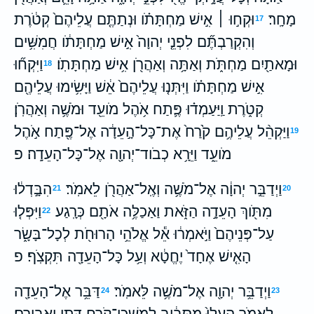
מָחָֽר׃
וּקְח֣וּ ׀ אִ֣ישׁ מַחְתָּתֹ֗ו וּנְתַתֶּ֤ם עֲלֵיהֶם֙ קְטֹ֔רֶת
17
וְהִקְרַבְתֶּ֞ם לִפְנֵ֤י יְהוָה֙ אִ֣ישׁ מַחְתָּתֹ֔ו חֲמִשִּׁ֥ים
וּמָאתַ֖יִם מַחְתֹּ֑ת וְאַתָּ֥ה וְאַהֲרֹ֖ן אִ֥ישׁ מַחְתָּתֹֽו׃
וַיִּקְח֞וּ
18
אִ֣ישׁ מַחְתָּתֹ֗ו וַיִּתְּנ֤וּ עֲלֵיהֶם֙ אֵ֔שׁ וַיָּשִׂ֥ימוּ עֲלֵיהֶ֖ם
קְטֹ֑רֶת וַֽיַּעַמְד֗וּ פֶּ֛תַח אֹ֥הֶל מֹועֵ֖ד וּמֹשֶׁ֥ה וְאַהֲרֹֽן׃
וַיַּקְהֵ֨ל עֲלֵיהֶ֥ם קֹ֙רַח֙ אֶת־כָּל־הָ֣עֵדָ֔ה אֶל־פֶּ֖תַח אֹ֣הֶל
19
מֹועֵ֑ד וַיֵּרָ֥א כְבֹוד־יְהוָ֖ה אֶל־כָּל־הָעֵדָֽה׃ פ
וַיְדַבֵּ֣ר יְהוָ֔ה אֶל־מֹשֶׁ֥ה וְאֶֽל־אַהֲרֹ֖ן לֵאמֹֽר׃
הִבָּ֣דְל֔וּ
21
20
מִתֹּ֖וךְ הָעֵדָ֣ה הַזֹּ֑את וַאַכַלֶּ֥ה אֹתָ֖ם כְּרָֽגַע׃
וַיִּפְּל֤וּ
22
עַל־פְּנֵיהֶם֙ וַיֹּ֣אמְר֔וּ אֵ֕ל אֱלֹהֵ֥י הָרוּחֹ֖ת לְכָל־בָּשָׂ֑ר
הָאִ֤ישׁ אֶחָד֙ יֶחֱטָ֔א וְעַ֥ל כָּל־הָעֵדָ֖ה תִּקְצֹֽף׃ פ
וַיְדַבֵּ֥ר יְהוָ֖ה אֶל־מֹשֶׁ֥ה לֵּאמֹֽר׃
דַּבֵּ֥ר אֶל־הָעֵדָ֖ה
24
23
לֵאמֹ֑ר הֵֽעָלוּ֙ מִסָּבִ֔יב לְמִשְׁכַּן־קֹ֖רַח דָּתָ֥ן וַאֲבִירָֽם׃