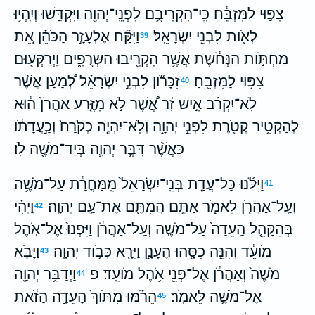
צִפּ֣וּי לַמִּזְבֵּ֔חַ כִּֽי־הִקְרִיבֻ֥ם לִפְנֵֽי־יְהוָ֖ה וַיִּקְדָּ֑שׁוּ וְיִֽהְי֥וּ
לְאֹ֖ות לִבְנֵ֥י יִשְׂרָאֵֽל׃
וַיִּקַּ֞ח אֶלְעָזָ֣ר הַכֹּהֵ֗ן אֵ֚ת
39
מַחְתֹּ֣ות הַנְּחֹ֔שֶׁת אֲשֶׁ֥ר הִקְרִ֖יבוּ הַשְּׂרֻפִ֑ים וַֽיְרַקְּע֖וּם
צִפּ֥וּי לַמִּזְבֵּֽחַ׃
זִכָּרֹ֞ון לִבְנֵ֣י יִשְׂרָאֵ֗ל לְ֠מַעַן אֲשֶׁ֨ר
40
לֹֽא־יִקְרַ֜ב אִ֣ישׁ זָ֗ר אֲ֠שֶׁר לֹ֣א מִזֶּ֤רַע אַהֲרֹן֙ ה֔וּא
לְהַקְטִ֥יר קְטֹ֖רֶת לִפְנֵ֣י יְהוָ֑ה וְלֹֽא־יִהְיֶ֤ה כְקֹ֙רַח֙ וְכַ֣עֲדָתֹ֔ו
כַּאֲשֶׁ֨ר דִּבֶּ֧ר יְהוָ֛ה בְּיַד־מֹשֶׁ֖ה לֹֽו׃
וַיִּלֹּ֜נוּ כָּל־עֲדַ֤ת בְּנֵֽי־יִשְׂרָאֵל֙ מִֽמָּחֳרָ֔ת עַל־מֹשֶׁ֥ה
41
וְעַֽל־אַהֲרֹ֖ן לֵאמֹ֑ר אַתֶּ֥ם הֲמִתֶּ֖ם אֶת־עַ֥ם יְהוָֽה׃
וַיְהִ֗י
42
בְּהִקָּהֵ֤ל הָֽעֵדָה֙ עַל־מֹשֶׁ֣ה וְעַֽל־אַהֲרֹ֔ן וַיִּפְנוּ֙ אֶל־אֹ֣הֶל
מֹועֵ֔ד וְהִנֵּ֥ה כִסָּ֖הוּ הֶעָנָ֑ן וַיֵּרָ֖א כְּבֹ֥וד יְהוָֽה׃
וַיָּבֹ֤א
43
מֹשֶׁה֙ וְאַהֲרֹ֔ן אֶל־פְּנֵ֖י אֹ֥הֶל מֹועֵֽד׃ פ
וַיְדַבֵּ֥ר יְהוָ֖ה
44
אֶל־מֹשֶׁ֥ה לֵּאמֹֽר׃
הֵרֹ֗מּוּ מִתֹּוךְ֙ הָעֵדָ֣ה הַזֹּ֔את
45