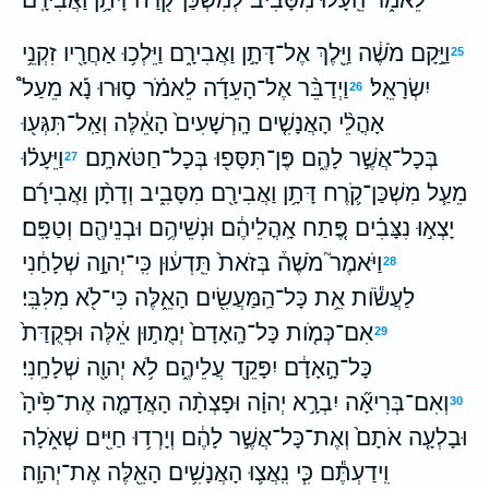
וַיָּ֣קָם מֹשֶׁ֔ה וַיֵּ֖לֶךְ אֶל־דָּתָ֣ן וַאֲבִירָ֑ם וַיֵּלְכ֥וּ אַחֲרָ֖יו זִקְנֵ֥י
25
יִשְׂרָאֵֽל׃
וַיְדַבֵּ֨ר אֶל־הָעֵדָ֜ה לֵאמֹ֗ר ס֣וּרוּ נָ֡א מֵעַל֩
26
אָהֳלֵ֨י הָאֲנָשִׁ֤ים הָֽרְשָׁעִים֙ הָאֵ֔לֶּה וְאַֽל־תִּגְּע֖וּ
בְּכָל־אֲשֶׁ֣ר לָהֶ֑ם פֶּן־תִּסָּפ֖וּ בְּכָל־חַטֹּאתָֽם׃
וַיֵּעָל֗וּ
27
מֵעַ֧ל מִשְׁכַּן־קֹ֛רֶח דָּתָ֥ן וַאֲבִירָ֖ם מִסָּבִ֑יב וְדָתָ֨ן וַאֲבִירָ֜ם
יָצְא֣וּ נִצָּבִ֗ים פֶּ֚תַח אָֽהֳלֵיהֶ֔ם וּנְשֵׁיהֶ֥ם וּבְנֵיהֶ֖ם וְטַפָּֽם׃
וַיֹּאמֶר֮ מֹשֶׁה֒ בְּזֹאת֙ תֵּֽדְע֔וּן כִּֽי־יְהוָ֣ה שְׁלָחַ֔נִי
28
לַעֲשֹׂ֕ות אֵ֥ת כָּל־הַֽמַּעֲשִׂ֖ים הָאֵ֑לֶּה כִּי־לֹ֖א מִלִּבִּֽי׃
אִם־כְּמֹ֤ות כָּל־הָֽאָדָם֙ יְמֻת֣וּן אֵ֔לֶּה וּפְקֻדַּת֙
29
כָּל־הָ֣אָדָ֔ם יִפָּקֵ֖ד עֲלֵיהֶ֑ם לֹ֥א יְהוָ֖ה שְׁלָחָֽנִי׃
וְאִם־בְּרִיאָ֞ה יִבְרָ֣א יְהוָ֗ה וּפָצְתָ֨ה הָאֲדָמָ֤ה אֶת־פִּ֙יהָ֙
30
וּבָלְעָ֤ה אֹתָם֙ וְאֶת־כָּל־אֲשֶׁ֣ר לָהֶ֔ם וְיָרְד֥וּ חַיִּ֖ים שְׁאֹ֑לָה
וִֽידַעְתֶּ֕ם כִּ֧י נִֽאֲצ֛וּ הָאֲנָשִׁ֥ים הָאֵ֖לֶּה אֶת־יְהוָֽה׃