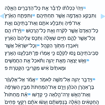
וַיְהִי֙ כְּכַלֹּתֹ֔ו לְדַבֵּ֕ר אֵ֥ת כָּל־הַדְּבָרִ֖ים הָאֵ֑לֶּה
31
וַתִּבָּקַ֥ע הָאֲדָמָ֖ה אֲשֶׁ֥ר תַּחְתֵּיהֶֽם׃
וַתִּפְתַּ֤ח הָאָ֙רֶץ֙
32
אֶת־פִּ֔יהָ וַתִּבְלַ֥ע אֹתָ֖ם וְאֶת־בָּתֵּיהֶ֑ם וְאֵ֤ת
כָּל־הָאָדָם֙ אֲשֶׁ֣ר לְקֹ֔רַח וְאֵ֖ת כָּל־הָרֲכֽוּשׁ׃
וַיֵּ֨רְד֜וּ הֵ֣ם
33
וְכָל־אֲשֶׁ֥ר לָהֶ֛ם חַיִּ֖ים שְׁאֹ֑לָה וַתְּכַ֤ס עֲלֵיהֶם֙ הָאָ֔רֶץ
וַיֹּאבְד֖וּ מִתֹּ֥וךְ הַקָּהָֽל׃
וְכָל־יִשְׂרָאֵ֗ל אֲשֶׁ֛ר
34
סְבִיבֹתֵיהֶ֖ם נָ֣סוּ לְקֹלָ֑ם כִּ֣י אָֽמְר֔וּ פֶּן־תִּבְלָעֵ֖נוּ הָאָֽרֶץ׃
וְאֵ֥שׁ יָצְאָ֖ה מֵאֵ֣ת יְהוָ֑ה וַתֹּ֗אכַל אֵ֣ת הַחֲמִשִּׁ֤ים
35
וּמָאתַ֙יִם֙ אִ֔ישׁ מַקְרִיבֵ֖י הַקְּטֹֽרֶת׃ פ
וַיְדַבֵּ֥ר יְהוָ֖ה אֶל־מֹשֶׁ֥ה לֵּאמֹֽר׃
אֱמֹ֨ר אֶל־אֶלְעָזָ֜ר
37
36
בֶּן־אַהֲרֹ֣ן הַכֹּהֵ֗ן וְיָרֵ֤ם אֶת־הַמַּחְתֹּת֙ מִבֵּ֣ין הַשְּׂרֵפָ֔ה
וְאֶת־הָאֵ֖שׁ זְרֵה־הָ֑לְאָה כִּ֖י קָדֵֽשׁוּ׃
אֵ֡ת מַחְתֹּות֩
38
הַֽחַטָּאִ֨ים הָאֵ֜לֶּה בְּנַפְשֹׁתָ֗ם וְעָשׂ֨וּ אֹתָ֜ם רִקֻּעֵ֤י פַחִים֙