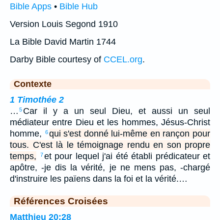
Bible Apps
•
Bible Hub
Version Louis Segond 1910
La Bible David Martin 1744
Darby Bible courtesy of
CCEL.org
.
Contexte
1 Timothée 2
…
Car il y a un seul Dieu, et aussi un seul
5
médiateur entre Dieu et les hommes, Jésus-Christ
homme,
qui s'est donné lui-même en rançon pour
6
tous. C'est là le témoignage rendu en son propre
temps,
et pour lequel j'ai été établi prédicateur et
7
apôtre, -je dis la vérité, je ne mens pas, -chargé
d'instruire les païens dans la foi et la vérité.…
Références Croisées
Matthieu 20:28