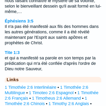
nous faisant connaître le mystère de sa volonté,
selon le bienveillant dessein qu'il avait formé en lui-
même,…
Éphésiens 3:5
Il n'a pas été manifesté aux fils des hommes dans
les autres générations, comme il a été révélé
maintenant par l'Esprit aux saints apôtres et
prophètes de Christ.
Tite 1:3
et qui a manifesté sa parole en son temps par la
prédication qui m'a été confiée d'après l'ordre de
Dieu notre Sauveur,
Links
1 Timothée 2:6 Interlinéaire
•
1 Timothée 2:6
Multilingue
•
1 Timoteo 2:6 Espagnol
•
1 Timothée
2:6 Français
•
1 Timotheus 2:6 Allemand
•
1
Timothée 2:6 Chinois
•
1 Timothy 2:6 Anglais
•