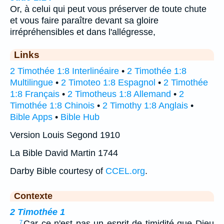
Or, à celui qui peut vous préserver de toute chute
et vous faire paraître devant sa gloire
irrépréhensibles et dans l'allégresse,
Links
2 Timothée 1:8 Interlinéaire
•
2 Timothée 1:8
Multilingue
•
2 Timoteo 1:8 Espagnol
•
2 Timothée
1:8 Français
•
2 Timotheus 1:8 Allemand
•
2
Timothée 1:8 Chinois
•
2 Timothy 1:8 Anglais
•
Bible Apps
•
Bible Hub
Version Louis Segond 1910
La Bible David Martin 1744
Darby Bible courtesy of
CCEL.org
.
Contexte
2 Timothée 1
…
Car ce n'est pas un esprit de timidité que Dieu
7