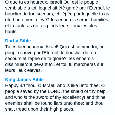
Ô que tu es heureux, Israël! Qui est le peuple
semblable à toi, lequel ait été gardé par l'Eternel, le
bouclier de ton secours, et l'épée par laquelle tu as
été hautement élevé? tes ennemis seront humiliés,
et tu fouleras de tes pieds leurs lieux les plus
hauts.
Darby Bible
Tu es bienheureux, Israel! Qui est comme toi, un
peuple sauve par l'Eternel, le bouclier de ton
secours et l'epee de ta gloire? Tes ennemis
dissimuleront devant toi, et toi, tu marcheras sur
leurs lieux eleves.
King James Bible
Happy
art
thou, O Israel: who
is
like unto thee, O
people saved by the LORD, the shield of thy help,
and who
is
the sword of thy excellency! and thine
enemies shall be found liars unto thee; and thou
shalt tread upon their high places.