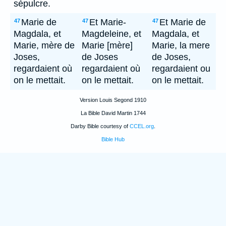
sépulcre.
Marie de
Et Marie-
Et Marie de
47
47
47
Magdala, et
Magdeleine, et
Magdala, et
Marie, mère de
Marie [mère]
Marie, la mere
Joses,
de Joses
de Joses,
regardaient où
regardaient où
regardaient ou
on le mettait.
on le mettait.
on le mettait.
Version Louis Segond 1910
La Bible David Martin 1744
Darby Bible courtesy of
CCEL.org
.
Bible Hub