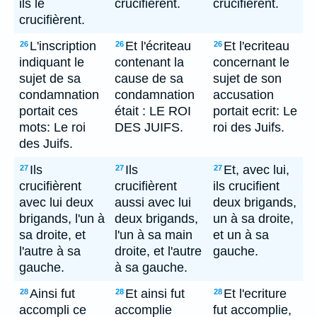
ils le
crucifièrent.
crucifierent.
crucifièrent.
L'inscription
Et l'écriteau
Et l'ecriteau
26
26
26
indiquant le
contenant la
concernant le
sujet de sa
cause de sa
sujet de son
condamnation
condamnation
accusation
portait ces
était : LE ROI
portait ecrit: Le
mots: Le roi
DES JUIFS.
roi des Juifs.
des Juifs.
Ils
Ils
Et, avec lui,
27
27
27
crucifièrent
crucifièrent
ils crucifient
avec lui deux
aussi avec lui
deux brigands,
brigands, l'un à
deux brigands,
un à sa droite,
sa droite, et
l'un à sa main
et un à sa
l'autre à sa
droite, et l'autre
gauche.
gauche.
à sa gauche.
Ainsi fut
Et ainsi fut
Et l'ecriture
28
28
28
accompli ce
accomplie
fut accomplie,