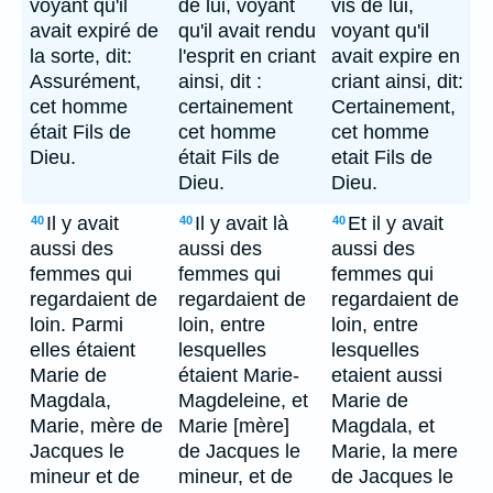
voyant qu'il
de lui, voyant
vis de lui,
avait expiré de
qu'il avait rendu
voyant qu'il
la sorte, dit:
l'esprit en criant
avait expire en
Assurément,
ainsi, dit :
criant ainsi, dit:
cet homme
certainement
Certainement,
était Fils de
cet homme
cet homme
Dieu.
était Fils de
etait Fils de
Dieu.
Dieu.
Il y avait
Il y avait là
Et il y avait
40
40
40
aussi des
aussi des
aussi des
femmes qui
femmes qui
femmes qui
regardaient de
regardaient de
regardaient de
loin. Parmi
loin, entre
loin, entre
elles étaient
lesquelles
lesquelles
Marie de
étaient Marie-
etaient aussi
Magdala,
Magdeleine, et
Marie de
Marie, mère de
Marie [mère]
Magdala, et
Jacques le
de Jacques le
Marie, la mere
mineur et de
mineur, et de
de Jacques le