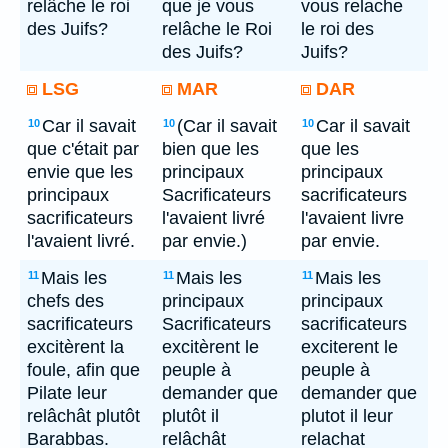
relâche le roi
que je vous
vous relache
des Juifs?
relâche le Roi
le roi des
des Juifs?
Juifs?
LSG
MAR
DAR
Car il savait
(Car il savait
Car il savait
10
10
10
que c'était par
bien que les
que les
envie que les
principaux
principaux
principaux
Sacrificateurs
sacrificateurs
sacrificateurs
l'avaient livré
l'avaient livre
l'avaient livré.
par envie.)
par envie.
Mais les
Mais les
Mais les
11
11
11
chefs des
principaux
principaux
sacrificateurs
Sacrificateurs
sacrificateurs
excitèrent la
excitèrent le
exciterent le
foule, afin que
peuple à
peuple à
Pilate leur
demander que
demander que
relâchât plutôt
plutôt il
plutot il leur
Barabbas.
relâchât
relachat