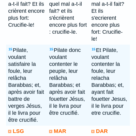
a-t-il fait? Et ils
quel mal a-t-il
mal a-t-il fait?
crièrent encore
fait? et ils
Et ils
plus fort:
s'écrièrent
s'ecrierent
Crucifie-le!
encore plus fort
encore plus
: crucifie-le.
fort: Crucifie-
le!
Pilate,
Pilate donc
Et Pilate,
15
15
15
voulant
voulant
voulant
satisfaire la
contenter le
contenter la
foule, leur
peuple, leur
foule, leur
relâcha
relâcha
relacha
Barabbas; et,
Barabbas; et
Barabbas; et,
après avoir fait
après avoir fait
ayant fait
battre de
fouetter Jésus,
fouetter Jesus,
verges Jésus,
il le livra pour
il le livra pour
il le livra pour
être crucifié.
etre crucifie.
être crucifié.
LSG
MAR
DAR