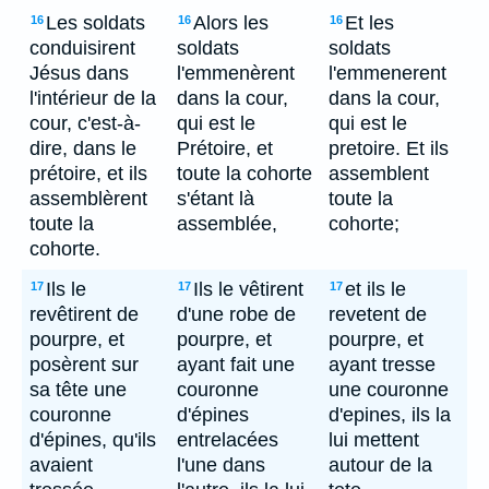
Les soldats
Alors les
Et les
16
16
16
conduisirent
soldats
soldats
Jésus dans
l'emmenèrent
l'emmenerent
l'intérieur de la
dans la cour,
dans la cour,
cour, c'est-à-
qui est le
qui est le
dire, dans le
Prétoire, et
pretoire. Et ils
prétoire, et ils
toute la cohorte
assemblent
assemblèrent
s'étant là
toute la
toute la
assemblée,
cohorte;
cohorte.
Ils le
Ils le vêtirent
et ils le
17
17
17
revêtirent de
d'une robe de
revetent de
pourpre, et
pourpre, et
pourpre, et
posèrent sur
ayant fait une
ayant tresse
sa tête une
couronne
une couronne
couronne
d'épines
d'epines, ils la
d'épines, qu'ils
entrelacées
lui mettent
avaient
l'une dans
autour de la