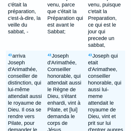
c'était la
venu, parce
venu, puisque
préparation,
que c'était la
c'etait la
c'est-à-dire, la
Préparation qui
Preparation,
veille du
est avant le
ce qui est le
sabbat, -
Sabbat;
jour qui
precede un
sabbat,
arriva
Joseph
Joseph qui
43
43
43
Joseph
d'Arimathée,
etait
d'Arimathée,
Conseiller
d'Arimathee,
conseiller de
honorable, qui
conseiller
distinction, qui
attendait aussi
honorable, qui
lui-même
le Règne de
aussi lui-
attendait aussi
Dieu, s'étant
meme
le royaume de
enhardi, vint à
attendait le
Dieu. Il osa se
Pilate, et [lui]
royaume de
rendre vers
demanda le
Dieu, vint et
Pilate, pour
corps de
prit sur lui
demander le
Jésus.
d'entrer aupres