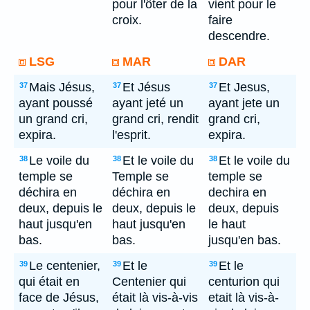
pour l'ôter de la
vient pour le
croix.
faire
descendre.
LSG
MAR
DAR
Mais Jésus,
Et Jésus
Et Jesus,
37
37
37
ayant poussé
ayant jeté un
ayant jete un
un grand cri,
grand cri, rendit
grand cri,
expira.
l'esprit.
expira.
Le voile du
Et le voile du
Et le voile du
38
38
38
temple se
Temple se
temple se
déchira en
déchira en
dechira en
deux, depuis le
deux, depuis le
deux, depuis
haut jusqu'en
haut jusqu'en
le haut
bas.
bas.
jusqu'en bas.
Le centenier,
Et le
Et le
39
39
39
qui était en
Centenier qui
centurion qui
face de Jésus,
était là vis-à-vis
etait là vis-à-