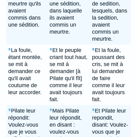
meurtre qu'ils
une sédition,
de sedition,
avaient
dans laquelle
lesquels, dans
commis dans
ils avaient
la sedition,
une sédition.
commis un
avaient
meurtre.
commis un
meurtre.
La foule,
Et le peuple
Et la foule,
8
8
8
étant montée,
criant tout haut,
poussant des
se mit à
se mit à
cris, se mit à
demander ce
demander [à
lui demander
qu'il avait
Pilate qu'il fît]
de faire
coutume de
comme il leur
comme il leur
leur accorder.
avait toujours
avait toujours
fait.
fait.
Pilate leur
Mais Pilate
Et Pilate leur
9
9
9
répondit:
leur répondit,
repondit,
Voulez-vous
en disant :
disant: Voulez-
que je vous
voulez-vous
vous que je