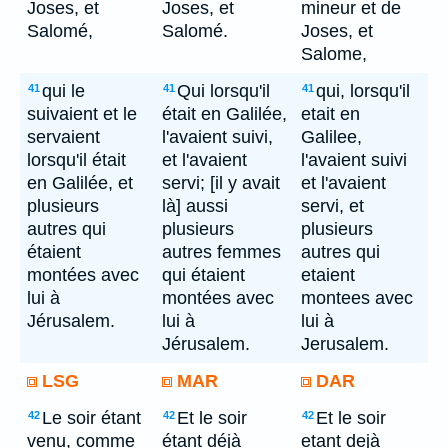
Joses, et
Joses, et
mineur et de
Salomé,
Salomé.
Joses, et
Salome,
qui le
Qui lorsqu'il
qui, lorsqu'il
41
41
41
suivaient et le
était en Galilée,
etait en
servaient
l'avaient suivi,
Galilee,
lorsqu'il était
et l'avaient
l'avaient suivi
en Galilée, et
servi; [il y avait
et l'avaient
plusieurs
là] aussi
servi, et
autres qui
plusieurs
plusieurs
étaient
autres femmes
autres qui
montées avec
qui étaient
etaient
lui à
montées avec
montees avec
Jérusalem.
lui à
lui à
Jérusalem.
Jerusalem.
LSG
MAR
DAR
Le soir étant
Et le soir
Et le soir
42
42
42
venu, comme
étant déjà
etant dejà