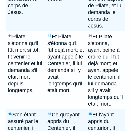
corps de
de Pilate, et lui
Jésus.
demanda le
corps de
Jesus.
Pilate
Et Pilate
Et Pilate
44
44
44
s'étonna qu'il
s'étonna qu'il
s'etonna,
fût mort si tôt;
fût déjà mort; et
ayant peine à
fit venir le
ayant appelé le
croire qu'il fut
centenier et lui
Centenier, il lui
dejà mort; et
demanda s'il
demanda s'il y
ayant appele
était mort
avait
le centurion, il
depuis
longtemps qu'il
lui demanda
longtemps.
était mort.
s'il y avait
longtemps qu'il
etait mort.
S'en étant
Ce qu'ayant
Et l'ayant
45
45
45
assuré par le
appris du
appris du
centenier, il
Centenier, il
centurion, il