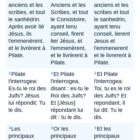
anciens et les
Anciens et les
anciens et les
scribes, et tout
Scribes, et tout
scribes et tout
le sanhédrin.
le Consistoire,
le sanhedrin,
Après avoir lié
ayant tenu
ayant tenu
Jésus, ils
conseil, firent
conseil, lierent
l'emmenèrent,
lier Jésus, et
Jesus et
et le livrèrent à
l'emmenèrent,
l'emmenerent
Pilate.
et le livrèrent à
et le livrerent à
Pilate.
Pilate.
Pilate
Et Pilate
Et Pilate
2
2
2
l'interrogea:
l'interrogea,
l'interrogea:
Es-tu le roi des
disant : es-tu le
Toi, tu es le roi
Juifs? Jésus
Roi des Juifs?
des Juifs? Et
lui répondit: Tu
Et [Jésus]
repondant, il
le dis.
répondant lui
lui dit: Tu le
dit : tu le dis.
dis.
Les
Or les
Et les
3
3
3
principaux
principaux
principaux