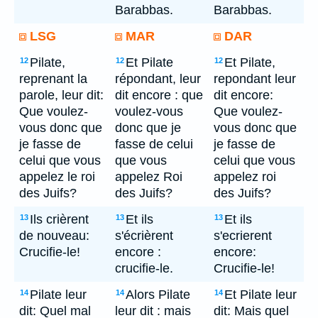
Barabbas.
Barabbas.
LSG
MAR
DAR
Pilate,
Et Pilate
Et Pilate,
12
12
12
reprenant la
répondant, leur
repondant leur
parole, leur dit:
dit encore : que
dit encore:
Que voulez-
voulez-vous
Que voulez-
vous donc que
donc que je
vous donc que
je fasse de
fasse de celui
je fasse de
celui que vous
que vous
celui que vous
appelez le roi
appelez Roi
appelez roi
des Juifs?
des Juifs?
des Juifs?
Ils crièrent
Et ils
Et ils
13
13
13
de nouveau:
s'écrièrent
s'ecrierent
Crucifie-le!
encore :
encore:
crucifie-le.
Crucifie-le!
Pilate leur
Alors Pilate
Et Pilate leur
14
14
14
dit: Quel mal
leur dit : mais
dit: Mais quel