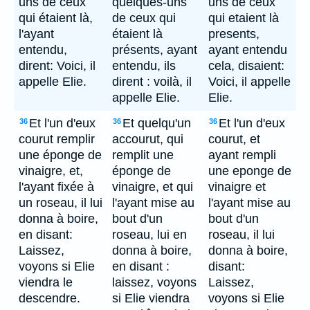
uns de ceux
quelques-uns
uns de ceux
qui étaient là,
de ceux qui
qui etaient là
l'ayant
étaient là
presents,
entendu,
présents, ayant
ayant entendu
dirent: Voici, il
entendu, ils
cela, disaient:
appelle Elie.
dirent : voilà, il
Voici, il appelle
appelle Elie.
Elie.
Et l'un d'eux
Et quelqu'un
Et l'un d'eux
36
36
36
courut remplir
accourut, qui
courut, et
une éponge de
remplit une
ayant rempli
vinaigre, et,
éponge de
une eponge de
l'ayant fixée à
vinaigre, et qui
vinaigre et
un roseau, il lui
l'ayant mise au
l'ayant mise au
donna à boire,
bout d'un
bout d'un
en disant:
roseau, lui en
roseau, il lui
Laissez,
donna à boire,
donna à boire,
voyons si Elie
en disant :
disant:
viendra le
laissez, voyons
Laissez,
descendre.
si Elie viendra
voyons si Elie