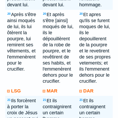
devant lui.
devant lui.
hommage.
Après s'être
Et après
Et apres
20
20
20
ainsi moqués
s'être [ainsi]
qu'ils se furent
de lui, ils lui
moqués de lui,
moques de lui,
ôtèrent la
ils le
ils le
pourpre, lui
dépouillèrent
depouillerent
remirent ses
de la robe de
de la pourpre
vêtements, et
pourpre, et le
et le revetirent
l'emmenèrent
revêtirent de
de ses propres
pour le
ses habits, et
vetements; et
crucifier.
l'emmenèrent
ils l'emmenent
dehors pour le
dehors pour le
crucifier.
crucifier.
LSG
MAR
DAR
Ils forcèrent
Et ils
Et ils
21
21
21
à porter la
contraignirent
contraignent
croix de Jésus
un certain
un certain