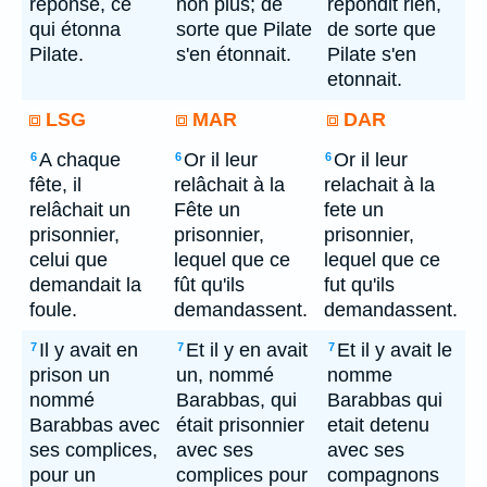
réponse, ce
non plus; de
repondit rien,
qui étonna
sorte que Pilate
de sorte que
Pilate.
s'en étonnait.
Pilate s'en
etonnait.
LSG
MAR
DAR
A chaque
Or il leur
Or il leur
6
6
6
fête, il
relâchait à la
relachait à la
relâchait un
Fête un
fete un
prisonnier,
prisonnier,
prisonnier,
celui que
lequel que ce
lequel que ce
demandait la
fût qu'ils
fut qu'ils
foule.
demandassent.
demandassent.
Il y avait en
Et il y en avait
Et il y avait le
7
7
7
prison un
un, nommé
nomme
nommé
Barabbas, qui
Barabbas qui
Barabbas avec
était prisonnier
etait detenu
ses complices,
avec ses
avec ses
pour un
complices pour
compagnons