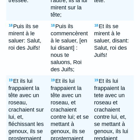
tressée.
l'autre, ils la lui
tete.
mirent sur la
tête;
Puis ils se
Puis ils
Et ils se
18
18
18
mirent à le
commencèrent
mirent à le
saluer: Salut,
à le saluer, [en
saluer, disant:
roi des Juifs!
lui disant] :
Salut, roi des
nous te
Juifs!
saluons, Roi
des Juifs;
Et ils lui
Et ils lui
Et ils lui
19
19
19
frappaient la
frappaient la
frappaient la
tête avec un
tête avec un
tete avec un
roseau,
roseau, et
roseau et
crachaient sur
crachaient
crachaient
lui, et,
contre lui; et se
contre lui, et,
fléchissant les
mettant à
se mettant à
genoux, ils se
genoux, ils se
genoux, ils lui
prosternaient
prosternaient
rendaient