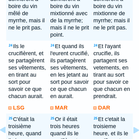
boire du vin
boire du vin
boire du vin
mêlé de
mixtionné avec
mixtionne de
myrrhe, mais il
de la myrrhe;
myrrhe; mais il
ne le prit pas.
mais il ne le prit
ne le prit pas.
point.
Ils le
Et quand ils
Et l'ayant
24
24
24
crucifièrent, et
l'eurent crucifié,
crucifie, ils
se partagèrent
ils partagèrent
partagent ses
ses vêtements,
ses vêtements,
vetements, en
en tirant au
en les jetant au
tirant au sort
sort pour
sort pour savoir
pour savoir ce
savoir ce que
ce que chacun
que chacun en
chacun aurait.
en aurait.
prendrait.
LSG
MAR
DAR
C'était la
Or il était
Et c'etait la
25
25
25
troisième
trois heures
troisieme
heure, quand
quand ils le
heure, et ils le