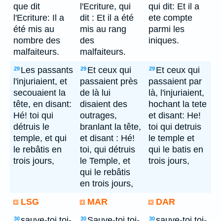
que dit
l'Ecriture, qui
qui dit: Et il a
l'Ecriture: Il a
dit : Et il a été
ete compte
été mis au
mis au rang
parmi les
nombre des
des
iniques.
malfaiteurs.
malfaiteurs.
Les passants
Et ceux qui
Et ceux qui
29
29
29
l'injuriaient, et
passaient près
passaient par
secouaient la
de là lui
là, l'injuriaient,
tête, en disant:
disaient des
hochant la tete
Hé! toi qui
outrages,
et disant: He!
détruis le
branlant la tête,
toi qui detruis
temple, et qui
et disant : Hé!
le temple et
le rebâtis en
toi, qui détruis
qui le batis en
trois jours,
le Temple, et
trois jours,
qui le rebâtis
en trois jours,
LSG
MAR
DAR
sauve-toi toi-
Sauve-toi toi-
sauve-toi toi-
30
30
30