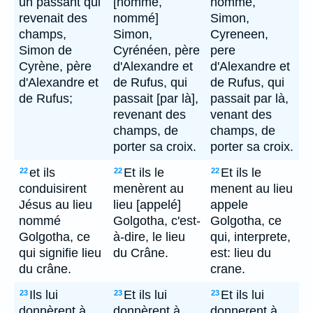
un passant qui
[homme,
homme,
revenait des
nommé]
Simon,
champs,
Simon,
Cyreneen,
Simon de
Cyrénéen, père
pere
Cyrène, père
d'Alexandre et
d'Alexandre et
d'Alexandre et
de Rufus, qui
de Rufus, qui
de Rufus;
passait [par là],
passait par là,
revenant des
venant des
champs, de
champs, de
porter sa croix.
porter sa croix.
et ils
Et ils le
Et ils le
22
22
22
conduisirent
menèrent au
menent au lieu
Jésus au lieu
lieu [appelé]
appele
nommé
Golgotha, c'est-
Golgotha, ce
Golgotha, ce
à-dire, le lieu
qui, interprete,
qui signifie lieu
du Crâne.
est: lieu du
du crâne.
crane.
Ils lui
Et ils lui
Et ils lui
23
23
23
donnèrent à
donnèrent à
donnerent à