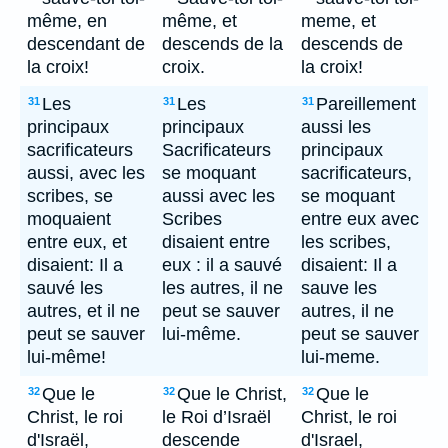
même, en
même, et
meme, et
descendant de
descends de la
descends de
la croix!
croix.
la croix!
Les
Les
Pareillement
31
31
31
principaux
principaux
aussi les
sacrificateurs
Sacrificateurs
principaux
aussi, avec les
se moquant
sacrificateurs,
scribes, se
aussi avec les
se moquant
moquaient
Scribes
entre eux avec
entre eux, et
disaient entre
les scribes,
disaient: Il a
eux : il a sauvé
disaient: Il a
sauvé les
les autres, il ne
sauve les
autres, et il ne
peut se sauver
autres, il ne
peut se sauver
lui-même.
peut se sauver
lui-même!
lui-meme.
Que le
Que le Christ,
Que le
32
32
32
Christ, le roi
le Roi d’Israël
Christ, le roi
d'Israël,
descende
d'Israel,