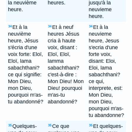
la neuvième
heures.
jusqu'à la
heure.
neuvieme
heure.
Et à la
Et à neuf
Et à la
34
34
34
neuvième
heures Jésus
neuvieme
heure, Jésus
cria à haute
heure, Jesus
s'écria d'une
voix, disant :
s'ecria d'une
voix forte: Eloï,
Eloï, Eloï,
forte voix,
Eloï, lama
lamma
disant: Eloi,
sabachthani?
sabachthani?
Eloi, lama
ce qui signifie:
c'est-à-dire :
sabachthani?
Mon Dieu,
Mon Dieu! Mon
ce qui,
mon Dieu,
Dieu! pourquoi
interprete, est:
pourquoi m'as-
m'as-tu
Mon Dieu,
tu abandonné?
abandonné?
mon Dieu,
pourquoi m'as-
tu abandonne?
Quelques-
Ce que
Et quelques-
35
35
35