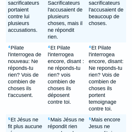
sacrificateurs
Sacrificateurs
sacrificateurs
portaient
l'accusaient de
l'accusaient de
contre lui
plusieurs
beaucoup de
plusieurs
choses, mais il
choses.
accusations.
ne répondit
rien.
Pilate
Et Pilate
Et Pilate
4
4
4
l'interrogea de
l'interrogea
l'interrogea
nouveau: Ne
encore, disant :
encore, disant:
réponds-tu
ne réponds-tu
Ne reponds-tu
rien? Vois de
rien? vois
rien? Vois de
combien de
combien de
combien de
choses ils
choses ils
choses ils
t'accusent.
déposent
portent
contre toi.
temoignage
contre toi.
Et Jésus ne
Mais Jésus ne
Mais encore
5
5
5
fit plus aucune
répondit rien
Jesus ne