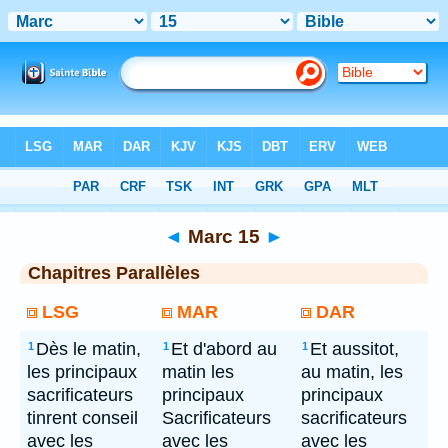
Bible
> Marc 15
◄
Marc 15
►
Chapitres Parallèles
LSG
MAR
DAR
Dès le matin,
Et d'abord au
Et aussitot,
1
1
1
les principaux
matin les
au matin, les
sacrificateurs
principaux
principaux
tinrent conseil
Sacrificateurs
sacrificateurs
avec les
avec les
avec les