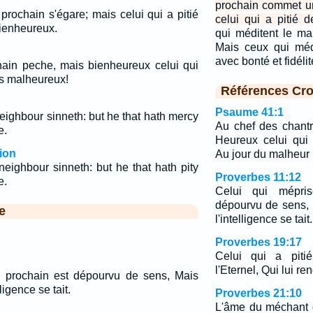
prochain commet u
prochain s'égare; mais celui qui a pitié
celui qui a pitié d
ienheureux.
qui méditent le ma
Mais ceux qui méd
avec bonté et fidéli
ain peche, mais bienheureux celui qui
es malheureux!
Références Cro
Psaume 41:1
eighbour sinneth: but he that hath mercy
Au chef des chant
e.
Heureux celui qui 
ion
Au jour du malheur l
neighbour sinneth: but he that hath pity
Proverbes 11:12
e.
Celui qui mépri
dépourvu de sens,
e
l'intelligence se tait.
Proverbes 19:17
Celui qui a piti
l'Eternel, Qui lui r
n prochain est dépourvu de sens, Mais
ligence se tait.
Proverbes 21:10
L'âme du méchant 