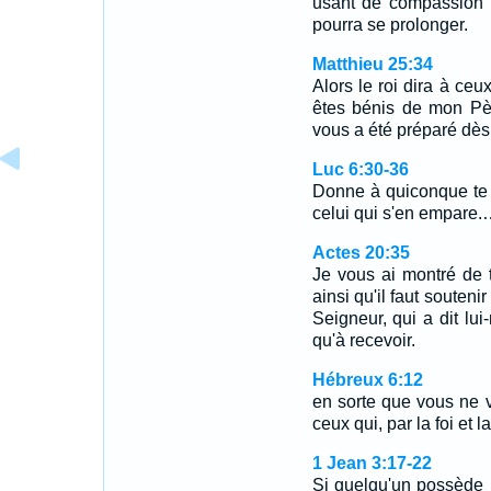
usant de compassion 
pourra se prolonger.
Matthieu 25:34
Alors le roi dira à ceu
êtes bénis de mon Pè
vous a été préparé dès
Luc 6:30-36
Donne à quiconque te 
celui qui s'en empare
Actes 20:35
Je vous ai montré de t
ainsi qu'il faut souteni
Seigneur, qui a dit lu
qu'à recevoir.
Hébreux 6:12
en sorte que vous ne v
ceux qui, par la foi et
1 Jean 3:17-22
Si quelqu'un possède 