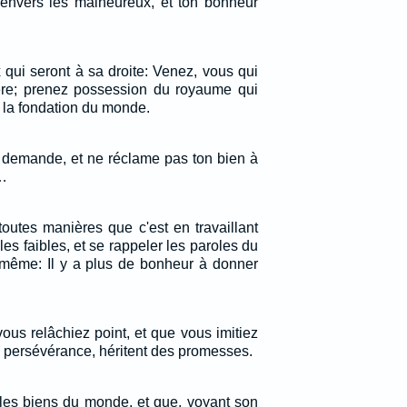
envers les malheureux, et ton bonheur
x qui seront à sa droite: Venez, vous qui
re; prenez possession du royaume qui
 la fondation du monde.
demande, et ne réclame pas ton bien à
.…
outes manières que c'est en travaillant
r les faibles, et se rappeler les paroles du
i-même: Il y a plus de bonheur à donner
ous relâchiez point, et que vous imitiez
 la persévérance, héritent des promesses.
les biens du monde, et que, voyant son