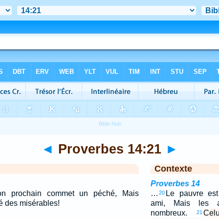
◄
Proverbes 14:21
►
Contexte
Proverbes 14
on prochain commet un péché, Mais
…
Le pauvre es
20
ié des misérables!
ami, Mais les 
nombreux.
Cel
21