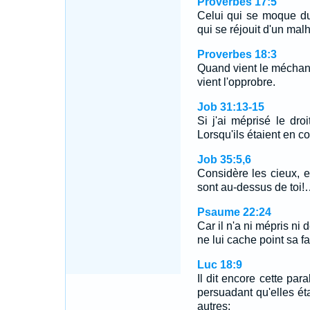
Proverbes 17:5
Celui qui se moque du 
qui se réjouit d'un mal
Proverbes 18:3
Quand vient le méchant,
vient l'opprobre.
Job 31:13-15
Si j'ai méprisé le dr
Lorsqu'ils étaient en 
Job 35:5,6
Considère les cieux, 
sont au-dessus de toi
Psaume 22:24
Car il n'a ni mépris ni 
ne lui cache point sa fac
Luc 18:9
Il dit encore cette pa
persuadant qu'elles éta
autres: