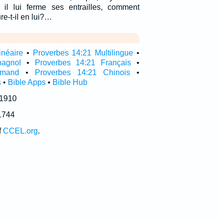
 il lui ferme ses entrailles, comment
e-t-il en lui?…
inéaire
•
Proverbes 14:21 Multilingue
•
pagnol
•
Proverbes 14:21 Français
•
emand
•
Proverbes 14:21 Chinois
•
s
•
Bible Apps
•
Bible Hub
 1910
1744
f
CCEL.org
.