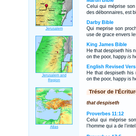
Martin Bible
Celui qui méprise son 
des débonnaires, est b
Darby Bible
Qui meprise son proch
use de grace envers l
King James Bible
He that despiseth his n
on the poor, happy
is
h
English Revised Vers
He that despiseth his 
on the poor, happy is h
Trésor de l'Écritur
that despiseth
Proverbes 11:12
Celui qui méprise so
l'homme qui a de l'intel