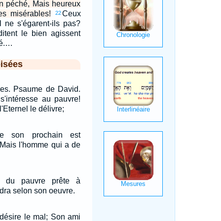
n péché, Mais heureux
es misérables!
Ceux
22
l ne s'égarent-ils pas?
itent le bien agissent
té.…
isées
res. Psaume de David.
s'intéresse au pauvre!
'Eternel le délivre;
se son prochain est
 Mais l'homme qui a de
é du pauvre prête à
endra selon son oeuvre.
désire le mal; Son ami