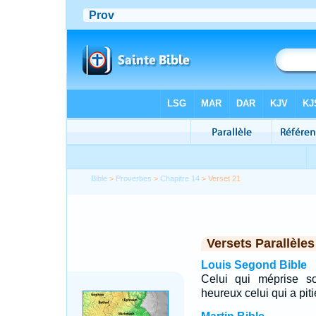
Bible
>
Proverbes
>
Chapitre 14
> Verset 21
Versets Parallèles
Louis Segond Bible
Celui qui méprise s
heureux celui qui a pit