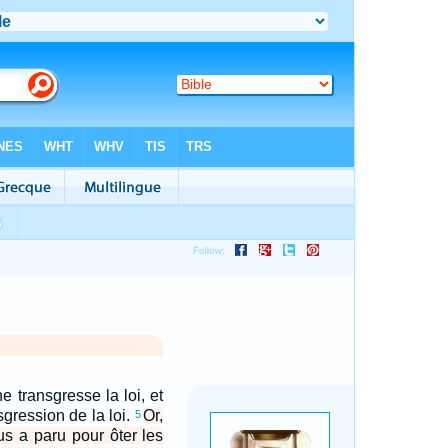
 transgresse la loi, et
sgression de la loi.
Or,
5
us a paru pour ôter les