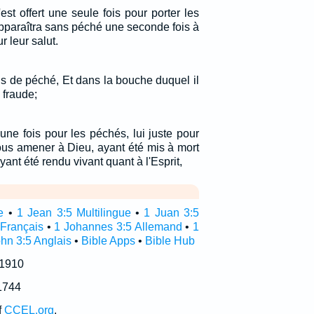
st offert une seule fois pour porter les
pparaîtra sans péché une seconde fois à
r leur salut.
is de péché, Et dans la bouche duquel il
 fraude;
 une fois pour les péchés, lui juste pour
nous amener à Dieu, ayant été mis à mort
yant été rendu vivant quant à l'Esprit,
e
•
1 Jean 3:5 Multilingue
•
1 Juan 3:5
 Français
•
1 Johannes 3:5 Allemand
•
1
hn 3:5 Anglais
•
Bible Apps
•
Bible Hub
 1910
1744
f
CCEL.org
.