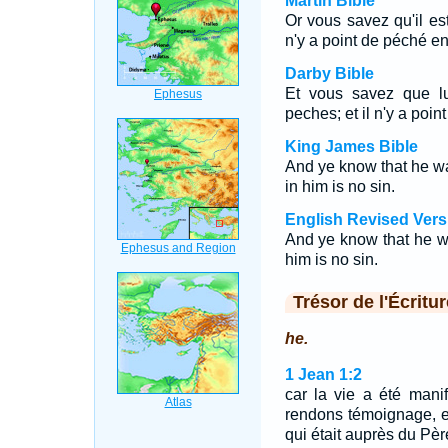
Martin Bible
Or vous savez qu'il est
n'y a point de péché en 
Darby Bible
Et vous savez que lui
peches; et il n'y a poin
King James Bible
And ye know that he wa
in him is no sin.
English Revised Vers
And ye know that he w
him is no sin.
Trésor de l'Écritur
he.
1 Jean 1:2
car la vie a été mani
rendons témoignage, e
qui était auprès du Pèr