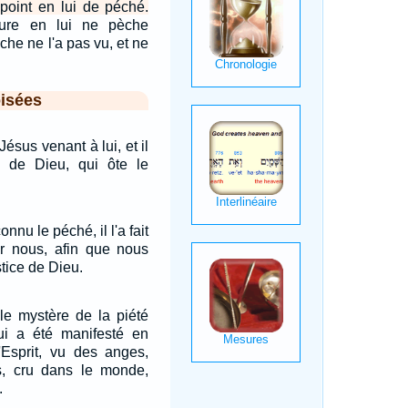
 point en lui de péché.
ure en lui ne pèche
che ne l'a pas vu, et ne
isées
Jésus venant à lui, et il
au de Dieu, qui ôte le
onnu le péché, il l'a fait
r nous, afin que nous
tice de Dieu.
 le mystère de la piété
qui a été manifesté en
 l'Esprit, vu des anges,
s, cru dans le monde,
.