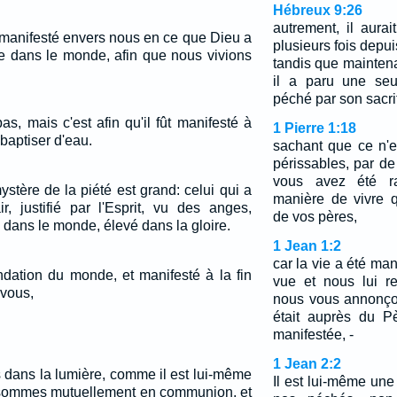
Hébreux 9:26
autrement, il aurait
 manifesté envers nous en ce que Dieu a
plusieurs fois depu
e dans le monde, afin que nous vivions
tandis que maintenan
il a paru une seu
péché par son sacrif
s, mais c'est afin qu'il fût manifesté à
1 Pierre 1:18
 baptiser d'eau.
sachant que ce n'
périssables, par de 
vous avez été r
mystère de la piété est grand: celui qui a
manière de vivre 
r, justifié par l'Esprit, vu des anges,
de vos pères,
 dans le monde, élevé dans la gloire.
1 Jean 1:2
car la vie a été man
ndation du monde, et manifesté à la fin
vue et nous lui r
 vous,
nous vous annonçon
était auprès du P
manifestée, -
1 Jean 2:2
 dans la lumière, comme il est lui-même
Il est lui-même une
 sommes mutuellement en communion, et