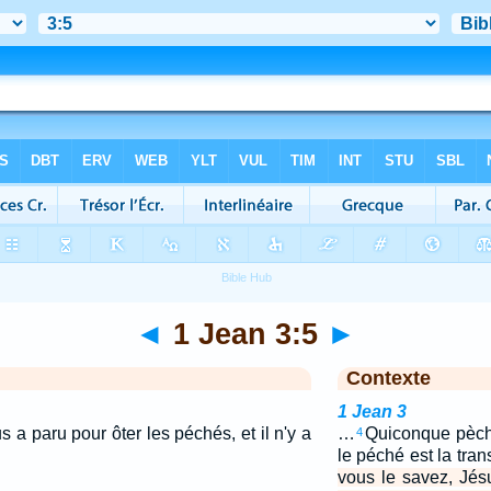
◄
1 Jean 3:5
►
Contexte
1 Jean 3
s a paru pour ôter les péchés, et il n'y a
…
Quiconque pèche
4
le péché est la tran
vous le savez, Jés