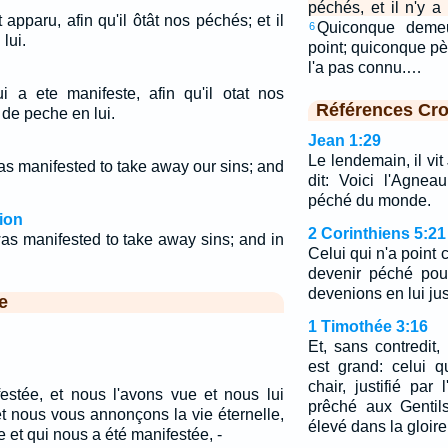
péchés, et il n'y a
 apparu, afin qu'il ôtât nos péchés; et il
Quiconque deme
6
lui.
point; quiconque pè
l'a pas connu.…
 a ete manifeste, afin qu'il otat nos
Références Cro
t de peche en lui.
Jean 1:29
Le lendemain, il vit 
s manifested to take away our sins; and
dit: Voici l'Agne
péché du monde.
ion
2 Corinthiens 5:21
as manifested to take away sins; and in
Celui qui n'a point c
devenir péché pou
devenions en lui jus
e
1 Timothée 3:16
Et, sans contredit,
est grand: celui 
chair, justifié par
festée, et nous l'avons vue et nous lui
prêché aux Gentil
t nous vous annonçons la vie éternelle,
élevé dans la gloire
e et qui nous a été manifestée, -