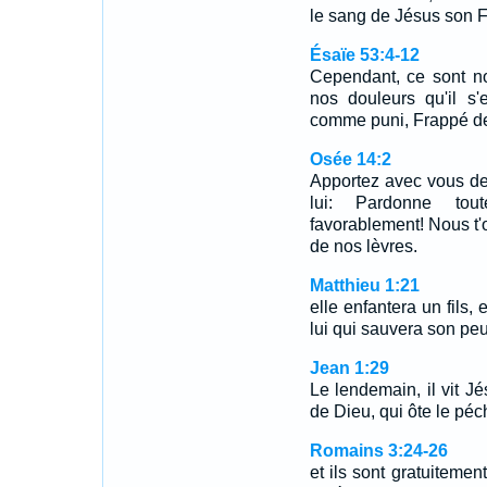
le sang de Jésus son Fi
Ésaïe 53:4-12
Cependant, ce sont no
nos douleurs qu'il s'
comme puni, Frappé de
Osée 14:2
Apportez avec vous des
lui: Pardonne tout
favorablement! Nous t'o
de nos lèvres.
Matthieu 1:21
elle enfantera un fils,
lui qui sauvera son pe
Jean 1:29
Le lendemain, il vit Jés
de Dieu, qui ôte le pé
Romains 3:24-26
et ils sont gratuitemen