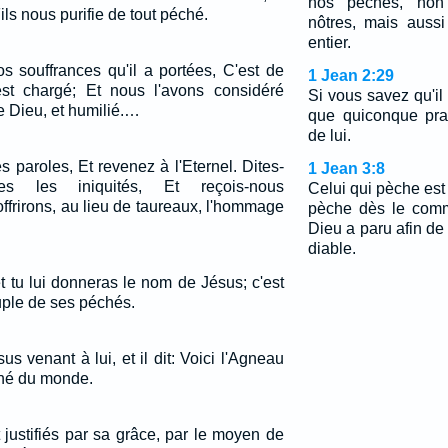
nos péchés, non
ls nous purifie de tout péché.
nôtres, mais auss
entier.
s souffrances qu'il a portées, C'est de
1 Jean 2:29
est chargé; Et nous l'avons considéré
Si vous savez qu'il
 Dieu, et humilié.…
que quiconque prat
de lui.
 paroles, Et revenez à l'Eternel. Dites-
1 Jean 3:8
es les iniquités, Et reçois-nous
Celui qui pèche est 
ffrirons, au lieu de taureaux, l'hommage
pèche dès le comm
Dieu a paru afin de
diable.
 et tu lui donneras le nom de Jésus; c'est
uple de ses péchés.
us venant à lui, et il dit: Voici l'Agneau
ché du monde.
t justifiés par sa grâce, par le moyen de