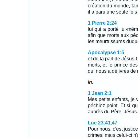
création du monde, tand
il a paru une seule foi
1 Pierre 2:24
lui qui a porté lui-mê
afin que morts aux péch
les meurtrissures duqu
Apocalypse 1:5
et de la part de Jésus-C
morts, et le prince des
qui nous a délivrés de
in.
1 Jean 2:1
Mes petits enfants, je
péchiez point. Et si 
auprès du Père, Jésus-C
Luc 23:41,47
Pour nous, c'est justic
crimes; mais celui-ci n'