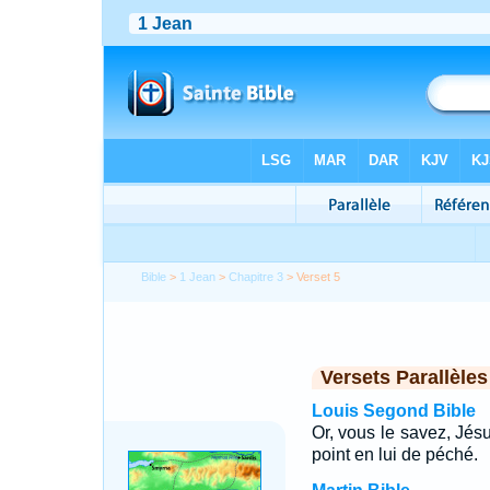
Bible
>
1 Jean
>
Chapitre 3
> Verset 5
Versets Parallèles
Louis Segond Bible
Or, vous le savez, Jésu
point en lui de péché.