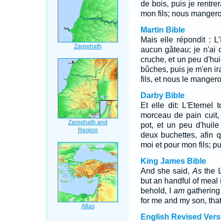
de bois, puis je rentre
mon fils; nous mangero
Martin Bible
Mais elle répondit : L'
aucun gâteau; je n'ai
cruche, et un peu d'hui
bûches, puis je m'en ira
fils, et nous le manger
Darby Bible
Et elle dit: L'Eternel
morceau de pain cuit,
pot, et un peu d'huil
deux buchettes, afin q
moi et pour mon fils; 
King James Bible
And she said,
As
the L
but an handful of meal in
behold, I
am
gathering 
for me and my son, that
English Revised Vers