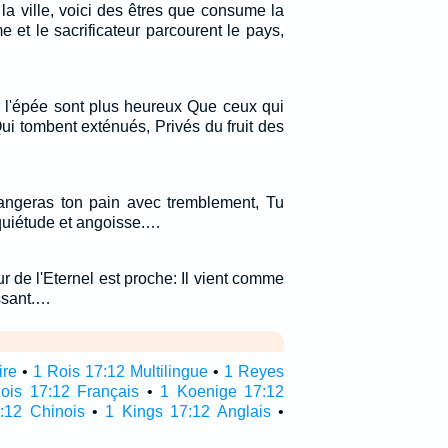
 la ville, voici des êtres que consume la
 et le sacrificateur parcourent le pays,
.
r l'épée sont plus heureux Que ceux qui
Qui tombent exténués, Privés du fruit des
angeras ton pain avec tremblement, Tu
quiétude et angoisse.…
ur de l'Eternel est proche: Il vient comme
ssant.…
ire
•
1 Rois 17:12 Multilingue
•
1 Reyes
ois 17:12 Français
•
1 Koenige 17:12
:12 Chinois
•
1 Kings 17:12 Anglais
•