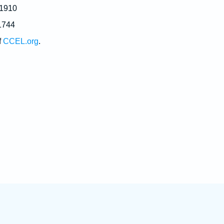
 1910
1744
f
CCEL.org
.