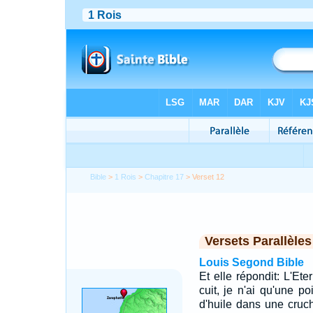
Bible
>
1 Rois
>
Chapitre 17
> Verset 12
Versets Parallèles
Louis Segond Bible
Et elle répondit: L'Eter
cuit, je n'ai qu'une 
d'huile dans une cruc