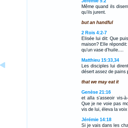
Jérémie 5:2
Même quand ils disent:
qu'ils jurent.
but an handful
2 Rois 4:2-7
Elisée lui dit: Que puis
maison? Elle répondit: 
qu'un vase d'huile.…
Matthieu 15:33,34
Les disciples lui dir
désert assez de pains 
that we may eat it
Genèse 21:16
et alla s'asseoir vis-à
Que je ne voie pas mou
vis de lui, éleva la voix
Jérémie 14:18
Si je vais dans les c