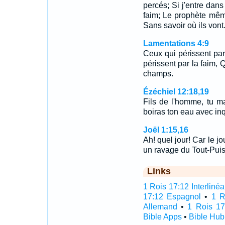
percés; Si j'entre dans
faim; Le prophète même
Sans savoir où ils vont
Lamentations 4:9
Ceux qui périssent pa
périssent par la faim, 
champs.
Ézéchiel 12:18,19
Fils de l'homme, tu m
boiras ton eau avec in
Joël 1:15,16
Ah! quel jour! Car le jo
un ravage du Tout-Pui
Links
1 Rois 17:12 Interlinéa
17:12 Espagnol
•
1 R
Allemand
•
1 Rois 17
Bible Apps
•
Bible Hub