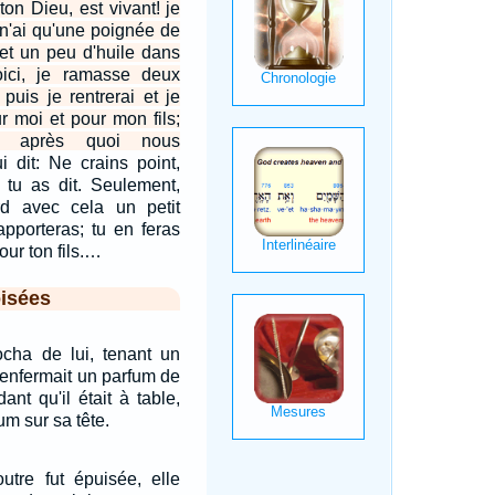
 ton Dieu, est vivant! je
e n'ai qu'une poignée de
 et un peu d'huile dans
ici, je ramasse deux
puis je rentrerai et je
r moi et pour mon fils;
, après quoi nous
ui dit: Ne crains point,
 tu as dit. Seulement,
rd avec cela un petit
apporteras; tu en feras
our ton fils.…
isées
cha de lui, tenant un
 renfermait un parfum de
ant qu'il était à table,
um sur sa tête.
utre fut épuisée, elle