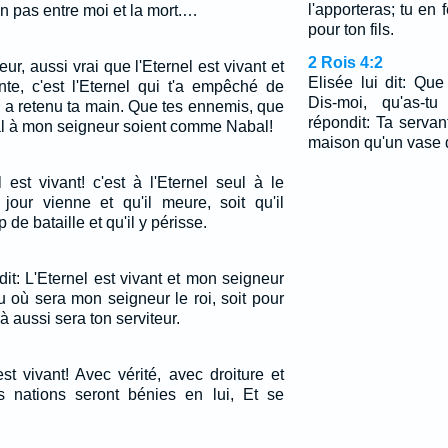
l'apporteras; tu en 
'un pas entre moi et la mort.…
pour ton fils.
2 Rois 4:2
r, aussi vrai que l'Eternel est vivant et
Elisée lui dit: Que
te, c'est l'Eternel qui t'a empêché de
Dis-moi, qu'as-t
i a retenu ta main. Que tes ennemis, que
répondit: Ta servan
al à mon seigneur soient comme Nabal!
maison qu'un vase d
 est vivant! c'est à l'Eternel seul à le
 jour vienne et qu'il meure, soit qu'il
e bataille et qu'il y périsse.
t dit: L'Eternel est vivant et mon seigneur
ieu où sera mon seigneur le roi, soit pour
là aussi sera ton serviteur.
est vivant! Avec vérité, avec droiture et
es nations seront bénies en lui, Et se