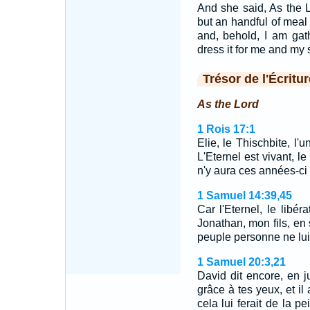
And she said, As the 
but an handful of meal i
and, behold, I am gat
dress it for me and my s
Trésor de l'Écritur
As the Lord
1 Rois 17:1
Elie, le Thischbite, l'
L'Eternel est vivant, le 
n'y aura ces années-ci 
1 Samuel 14:39,45
Car l'Eternel, le libér
Jonathan, mon fils, en s
peuple personne ne lui
1 Samuel 20:3,21
David dit encore, en ju
grâce à tes yeux, et il
cela lui ferait de la p