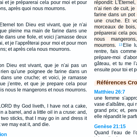
rai et je préparerai cela pour moi et pour
répondit: L'Eternel,
ns, après quoi nous mourrons.
n'ai rien de cuit, j
farine dans un pot
une cruche. Et vo
Eternel ton Dieu est vivant, que je n'ai
morceaux de bois, 
 que pleine ma main de farine dans une
préparerai cela pou
le dans une fiole, et voici j'amasse deux
nous mangerons
i, et je l'apprêterai pour moi et pour mon
mourrons.
Elie l
13
ons; et après cela nous mourrons.
rentre, fais comme
prépare-moi d'abo
gâteau, et tu me l'
 ton Dieu est vivant, que je n'ai pas un
ensuite pour toi et p
 rien qu'une poignee de farine dans un
e dans une cruche; et voici, je ramasse
Références Cro
ue j'entre, et que je prepare cela pour
puis nous le mangerons et nous mourrons.
Matthieu 26:7
une femme s'appro
vase d'albâtre, qui
ORD thy God liveth, I have not a cake,
grand prix; et, pend
 a barrel, and a little oil in a cruse: and,
elle répandit le parf
two sticks, that I may go in and dress it
 we may eat it, and die.
Genèse 21:15
Quand l'eau de l'o
ion