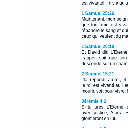
est vivante! il n'y a qu
1 Samuel 25:26
Maintenant, mon seigneu
que ton âme est vivan
répandre le sang et qu
ceux qui veulent du m
1 Samuel 26:10
Et David dit: L'Eternel
frapper, soit que son
descende sur un champ d
2 Samuel 15:21
Ittaï répondit au roi, e
le roi est vivant! au l
mourir, soit pour vivre, 
Jérémie 4:2
Si tu jures: L'Eternel 
avec justice, Alors l
glorifieront en lui.