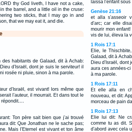
laissa l'enfant sous
LORD thy God liveth, I have not a cake,
n the barrel, and a little oil in the cruse:
Genèse 21:16
hering two sticks, that I may go in and
et alla s'asseoir 
on, that we may eat it, and die.
d'arc; car elle dis
mourir mon enfant! 
e
vis de lui, éleva la 
1 Rois 17:1
Elie, le Thischbite
Galaad, dit à Achab:
un des habitants de Galaad, dit à Achab:
Dieu d'Israël, dont je
Dieu d'Israël, dont je suis le serviteur! il
aura ces années-ci 
ni rosée ni pluie, sinon à ma parole.
à ma parole.
1 Rois 17:11
ateur d'Israël, est vivant! lors même que
Et elle alla en ch
erait l'auteur, il mourrait. Et dans tout le
nouveau, et dit: App
 répondit.…
morceau de pain da
1 Rois 17:13
Elie lui dit: Ne cr
rant: Ton père sait bien que j'ai trouvé
comme tu as dit. 
 aura dit: Que Jonathan ne le sache pas;
d'abord avec cela u
eine. Mais l'Eternel est vivant et ton âme