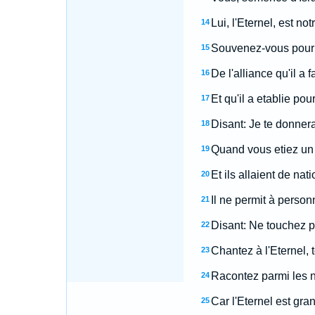
Lui, l'Eternel, est no
14
Souvenez-vous pour t
15
De l'alliance qu'il a 
16
Et qu'il a etablie po
17
Disant: Je te donnera
18
Quand vous etiez un 
19
Et ils allaient de na
20
Il ne permit à personn
21
Disant: Ne touchez p
22
Chantez à l'Eternel, 
23
Racontez parmi les n
24
Car l'Eternel est gran
25