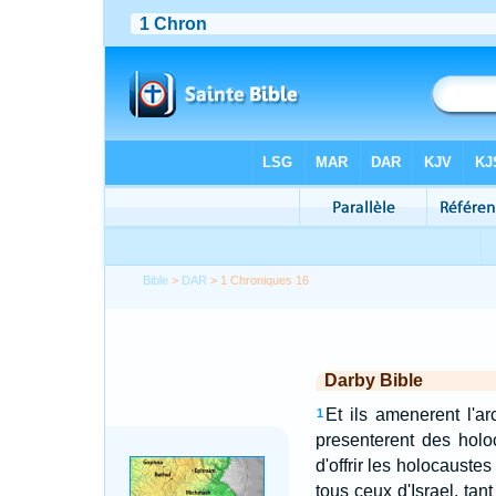
Bible
>
DAR
> 1 Chroniques 16
Darby Bible
Et ils amenerent l'a
1
presenterent des holo
d'offrir les holocaustes
tous ceux d'Israel, ta