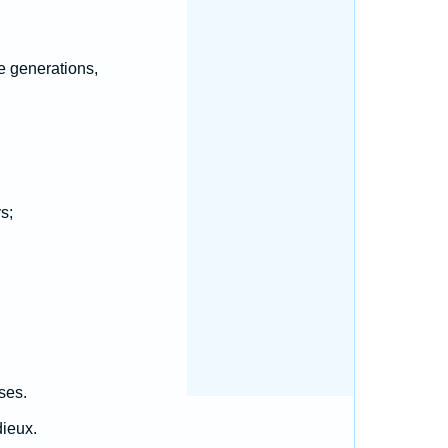
e generations,
s;
ses.
dieux.