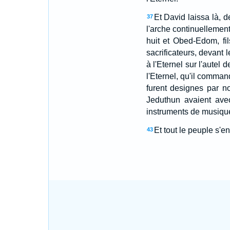
Et David laissa là, d
37
l'arche continuellement
huit et Obed-Edom, fil
sacrificateurs, devant 
à l'Eternel sur l'autel 
l'Eternel, qu'il comman
furent designes par n
Jeduthun avaient avec
instruments de musique 
Et tout le peuple s'e
43