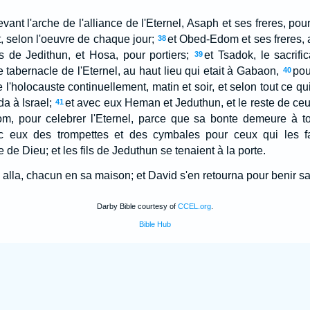
evant l'arche de l'alliance de l'Eternel, Asaph et ses freres, pou
, selon l'oeuvre de chaque jour;
et Obed-Edom et ses freres,
38
s de Jedithun, et Hosa, pour portiers;
et Tsadok, le sacrific
39
le tabernacle de l'Eternel, au haut lieu qui etait à Gabaon,
pou
40
de l'holocauste continuellement, matin et soir, et selon tout ce qui
da à Israel;
et avec eux Heman et Jeduthun, et le reste de ceux
41
om, pour celebrer l'Eternel, parce que sa bonte demeure à to
 eux des trompettes et des cymbales pour ceux qui les fais
de Dieu; et les fils de Jeduthun se tenaient à la porte.
n alla, chacun en sa maison; et David s'en retourna pour benir s
Darby Bible courtesy of
CCEL.org
.
Bible Hub