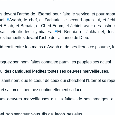
tes devant l'arche de l'Eternel pour faire le service, et pour rapp
ael:
Asaph, le chef, et Zacharie, le second apres lui, et Jeh
5
, et Eliab, et Benaia, et Obed-Edom, et Jehiel, avec des instrum
ait retentir les cymbales.
Et Benaia et Jakhaziel, les s
6
s trompettes devant l'ache de l'alliance de Dieu.
vid remit entre les mains d'Asaph et de ses freres ce psaume, l
nvoquez son nom, faites connaitre parmi les peuples ses actes!
lui des cantiques! Meditez toutes ses oeuvres merveilleuses.
 saint nom; que le coeur de ceux qui cherchent l'Eternel se rejo
et sa force, cherchez continuellement sa face,
s oeuvres merveilleuses qu'il a faites, de ses prodiges, 
l, son serviteur, vous, fils de Jacob, ses elus.