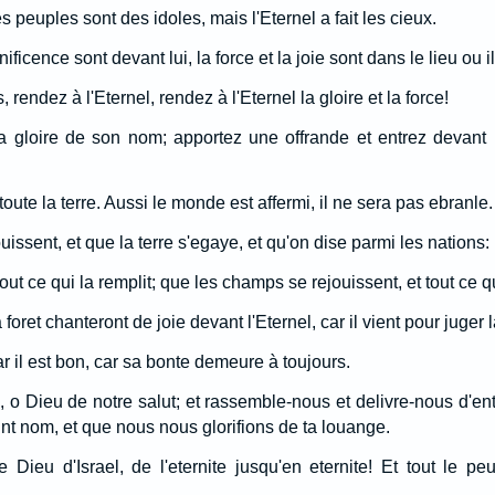
s peuples sont des idoles, mais l'Eternel a fait les cieux.
ficence sont devant lui, la force et la joie sont dans le lieu ou il
rendez à l'Eternel, rendez à l'Eternel la gloire et la force!
a gloire de son nom; apportez une offrande et entrez devant l
oute la terre. Aussi le monde est affermi, il ne sera pas ebranle.
uissent, et que la terre s'egaye, et qu'on dise parmi les nations:
out ce qui la remplit; que les champs se rejouissent, et tout ce q
 foret chanteront de joie devant l'Eternel, car il vient pour juger l
ar il est bon, car sa bonte demeure à toujours.
 o Dieu de notre salut; et rassemble-nous et delivre-nous d'ent
nt nom, et que nous nous glorifions de ta louange.
le Dieu d'Israel, de l'eternite jusqu'en eternite! Et tout le p