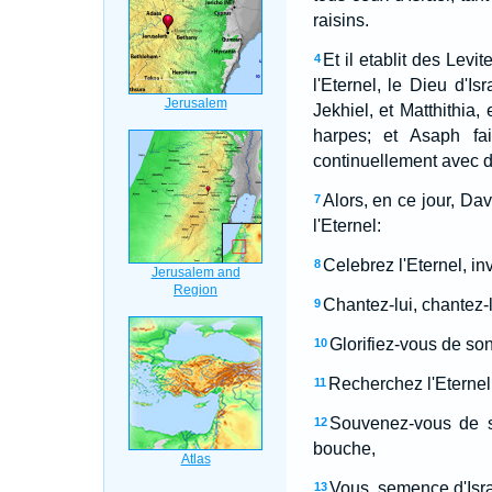
raisins.
Et il etablit des Levi
4
l'Eternel, le Dieu d'Isr
Jekhiel, et Matthithia
harpes; et Asaph fais
continuellement avec de
Alors, en ce jour, Da
7
l'Eternel:
Celebrez l'Eternel, i
8
Chantez-lui, chantez-
9
Glorifiez-vous de son
10
Recherchez l'Eternel 
11
Souvenez-vous de se
12
bouche,
Vous, semence d'Israe
13