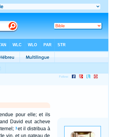
endue pour elle; et ils
and David eut acheve
ternel;
et il distribua à
3
de vin, et un gateau de