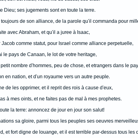
tre Dieu; ses jugements sont en toute la terre.
oujours de son alliance, de la parole qu'il commanda pour mill
faite avec Abraham, et qu'il a juree à Isaac,
ur Jacob comme statut, pour Israel comme alliance perpetuelle,
i le pays de Canaan, le lot de votre heritage,
petit nombre d'hommes, peu de chose, et etrangers dans le pay
tion en nation, et d'un royaume vers un autre peuple.
e de les opprimer, et il reprit des rois à cause d'eux,
as à mes oints, et ne faites pas de mal à mes prophetes.
toute la terre: annoncez de jour en jour son salut!
ations sa gloire, parmi tous les peuples ses oeuvres merveilleu
d, et fort digne de louange, et il est terrible par-dessus tous les 