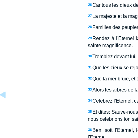
Car tous les dieux de
26
La majeste et la magni
27
Familles des peuples, 
28
Rendez à l'Eternel l
29
sainte magnificence.
Tremblez devant lui, t
30
Que les cieux se rejo
31
Que la mer bruie, et t
32
Alors les arbres de la
33
Celebrez l'Eternel, c
34
Et dites: Sauve-nous,
35
nous celebrions ton sai
Beni soit l'Eternel, 
36
l'Eternel.