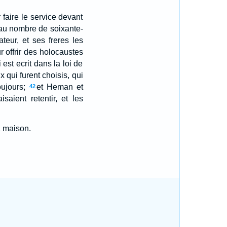
r faire le service devant
 au nombre de soixante-
ateur, et ses freres les
r offrir des holocaustes
 est ecrit dans la loi de
 qui furent choisis, qui
ujours;
et Heman et
42
aient retentir, et les
a maison.