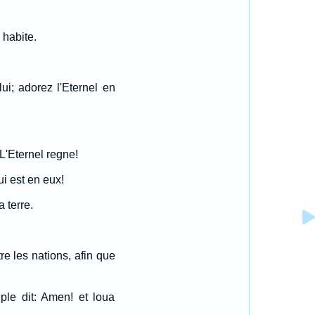
 habite.
ui; adorez l'Eternel en
 L'Eternel regne!
ui est en eux!
a terre.
re les nations, afin que
euple dit: Amen! et loua