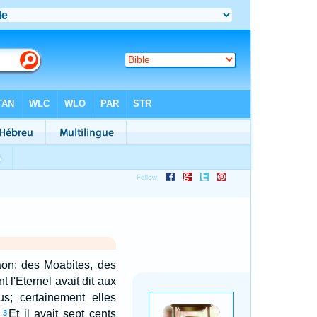
aon: des Moabites, des
t l'Eternel avait dit aux
us; certainement elles
Et il avait sept cents
3