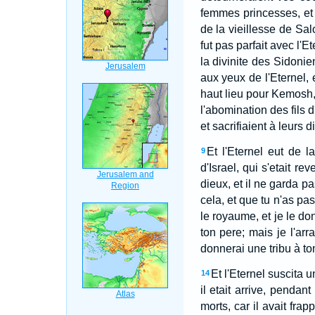
femmes princesses, et 
de la vieillesse de Sa
fut pas parfait avec l'
la divinite des Sidoni
aux yeux de l'Eternel,
haut lieu pour Kemosh,
l'abomination des fils
et sacrifiaient à leurs d
Et l'Eternel eut de 
9
d'Israel, qui s'etait rev
dieux, et il ne garda p
cela, et que tu n'as pa
le royaume, et je le don
ton pere; mais je l'arr
donnerai une tribu à to
Et l'Eternel suscita
14
il etait arrive, penda
morts, car il avait fr