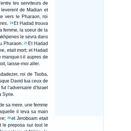
entre les serviteurs de
e leverent de Madian et
e vers le Pharaon, roi
res.
Et Hadad trouva
19
a femme, la soeur de la
hakhpenes le sevra dans
du Pharaon.
Et Hadad
21
e, etait mort; et Hadad
te manque-t-il aupres de
it, laisse-moi aller.
adadezer, roi de Tsoba,
rsque David tua ceux de
l fut l'adversaire d'Israel
a Syrie.
m de sa mere, une femme
laquelle il leva sa main
re;
et Jeroboam etait
28
 le preposa sur tout le