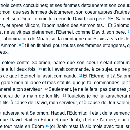
trois cents concubines; et ses femmes detournerent son coeur
lomon, que ses femmes detournerent son coeur aupres d'autres
Eternel, son Dieu, comme le coeur de David, son pere.
Et Salomo
5
ens, et apres Milcom, l'abomination des Ammonites.
Et Salomon
6
 et ne suivit pas pleinement l'Eternel, comme David, son pere.
7
 l'abomination de Moab, sur la montagne qui est vis-à-vis de Je
 d'Ammon.
Et il en fit ainsi pour toutes ses femmes etrangeres, 
8
ieux.
la colere contre Salomon, parce que son coeur s'etait detourn
ele à lui deux fois,
et lui avait commande, à ce sujet, de ne p
10
as ce que l'Eternel lui avait commande.
Et l'Eternel dit à Salo
11
s garde mon alliance et mes statuts, que je t'ai commandes, je t
nerai à ton serviteur.
Seulement, je ne le ferai pas dans tes 
12
acherai de la main de ton fils.
Toutefois je ne lui arracherai
13
n fils, à cause de David, mon serviteur, et à cause de Jerusalem, 
 un adversaire à Salomon, Hadad, l'Edomite: il etait de la seme
nt que David etait en Edom et que Joab, chef de l'armee, etait 
appe tout male en Edom
(or Joab resta là six mois avec tout Isr
16