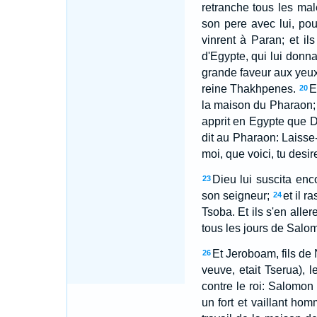
retranche tous les ma
son pere avec lui, pou
vinrent à Paran; et i
d'Egypte, qui lui donna
grande faveur aux yeux
reine Thakhpenes.
E
20
la maison du Pharaon; 
apprit en Egypte que D
dit au Pharaon: Laisse-
moi, que voici, tu desire
Dieu lui suscita enc
23
son seigneur;
et il 
24
Tsoba. Et ils s'en alle
tous les jours de Salomo
Et Jeroboam, fils de
26
veuve, etait Tserua), l
contre le roi: Salomon 
un fort et vaillant ho