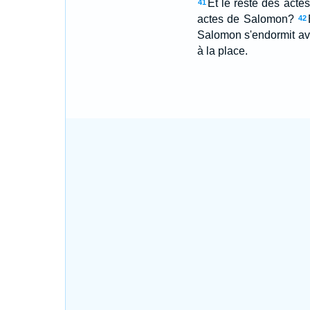
Et le reste des actes
41
actes de Salomon?
42
Salomon s'endormit ave
à la place.