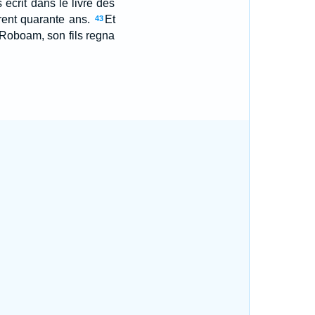
s ecrit dans le livre des
rent quarante ans.
Et
43
 Roboam, son fils regna