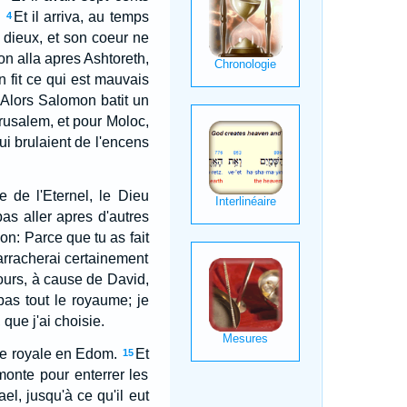
.
Et il arriva, au temps
4
 dieux, et son coeur ne
n alla apres Ashtoreth,
 fit ce qui est mauvais
Alors Salomon batit un
rusalem, et pour Moloc,
qui brulaient de l'encens
e de l'Eternel, le Dieu
as aller apres d'autres
mon: Parce que tu as fait
'arracherai certainement
jours, à cause de David,
 pas tout le royaume; je
que j'ai choisie.
nce royale en Edom.
Et
15
monte pour enterrer les
ael, jusqu'à ce qu'il eut