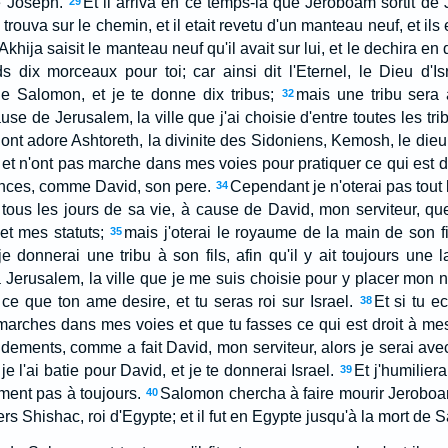
e Joseph.
Et il arriva en ce temps-là que Jeroboam sortit de 
29
e trouva sur le chemin, et il etait revetu d'un manteau neuf, et ils
 Akhija saisit le manteau neuf qu'il avait sur lui, et le dechira 
 dix morceaux pour toi; car ainsi dit l'Eternel, le Dieu d'Isra
 Salomon, et je te donne dix tribus;
mais une tribu sera
32
use de Jerusalem, la ville que j'ai choisie d'entre toutes les trib
 ont adore Ashtoreth, la divinite des Sidoniens, Kemosh, le die
 et n'ont pas marche dans mes voies pour pratiquer ce qui est d
ances, comme David, son pere.
Cependant je n'oterai pas tout
34
ce tous les jours de sa vie, à cause de David, mon serviteur, que 
 mes statuts;
mais j'oterai le royaume de la main de son fil
35
je donnerai une tribu à son fils, afin qu'il y ait toujours un
à Jerusalem, la ville que je me suis choisie pour y placer mon 
 ce que ton ame desire, et tu seras roi sur Israel.
Et si tu e
38
marches dans mes voies et que tu fasses ce qui est droit à m
ments, comme a fait David, mon serviteur, alors je serai avec t
 l'ai batie pour David, et je te donnerai Israel.
Et j'humilier
39
ment pas à toujours.
Salomon chercha à faire mourir Jeroboa
40
ers Shishac, roi d'Egypte; et il fut en Egypte jusqu'à la mort de