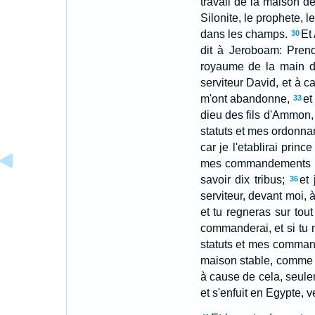
travail de la maison d
Silonite, le prophete, l
dans les champs.
Et
30
dit à Jeroboam: Prends
royaume de la main de
serviteur David, et à ca
m'ont abandonne,
et
33
dieu des fils d'Ammon,
statuts et mes ordonn
car je l'etablirai prin
mes commandements et
savoir dix tribus;
et 
36
serviteur, devant moi, 
et tu regneras sur tout
commanderai, et si tu 
statuts et mes commande
maison stable, comme je
à cause de cela, seule
et s'enfuit en Egypte, v