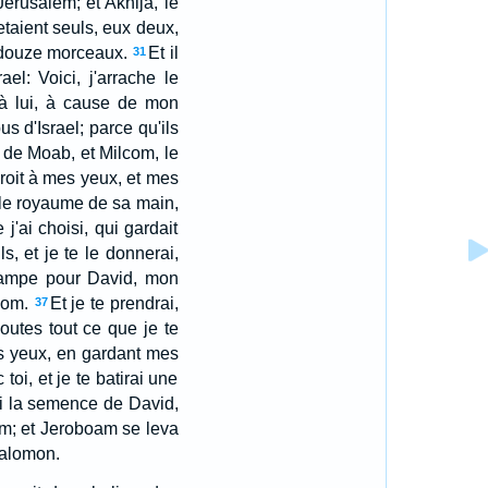
Jerusalem; et Akhija, le
 etaient seuls, eux deux,
en douze morceaux.
Et il
31
el: Voici, j'arrache le
 à lui, à cause de mon
us d'Israel; parce qu'ils
u de Moab, et Milcom, le
roit à mes yeux, et mes
 le royaume de sa main,
j'ai choisi, qui gardait
s, et je te le donnerai,
e lampe pour David, mon
nom.
Et je te prendrai,
37
coutes tout ce que je te
es yeux, en gardant mes
oi, et je te batirai une
ai la semence de David,
m; et Jeroboam se leva
 Salomon.