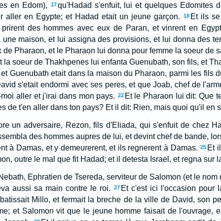
les en Edom),
qu'Hadad s'enfuit, lui et quelques Edomites d'
17
r aller en Egypte; et Hadad etait un jeune garçon.
Et ils s
18
ls prirent des hommes avec eux de Paran, et vinrent en Egypt
 une maison, et lui assigna des provisions, et lui donna des ter
 de Pharaon, et le Pharaon lui donna pour femme la soeur de s
t la soeur de Thakhpenes lui enfanta Guenubath, son fils, et T
et Guenubath etait dans la maison du Pharaon, parmi les fils 
avid s'etait endormi avec ses peres, et que Joab, chef de l'arme
moi aller et j'irai dans mon pays.
Et le Pharaon lui dit: Que 
22
s de t'en aller dans ton pays? Et il dit: Rien, mais quoi qu'il en so
ore un adversaire, Rezon, fils d'Eliada, qui s'enfuit de chez H
rassembla des hommes aupres de lui, et devint chef de bande, lo
rent à Damas, et y demeurerent, et ils regnerent à Damas.
Et i
25
n, outre le mal que fit Hadad; et il detesta Israel, et regna sur l
 Nebath, Ephratien de Tsereda, serviteur de Salomon (et le no
eva aussi sa main contre le roi.
Et c'est ici l'occasion pour 
27
batissait Millo, et fermait la breche de la ville de David, son pe
mme; et Salomon vit que le jeune homme faisait de l'ouvrage, et