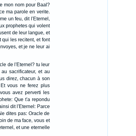
lie mon nom pour Baal?
ce ma parole en verite.
e un feu, dit l'Eternel,
 aux prophetes qui volent
 usent de leur langue, et
qui les recitent, et font
nvoyes, et je ne leur ai
cle de l'Eternel? tu leur
au sacrificateur, et au
us direz, chacun à son
Et vous ne ferez plus
 vous avez perverti les
ophete: Que t'a repondu
insi dit l'Eternel: Parce
 Ne dites pas: Oracle de
 loin de ma face, vous et
eternel, et une eternelle