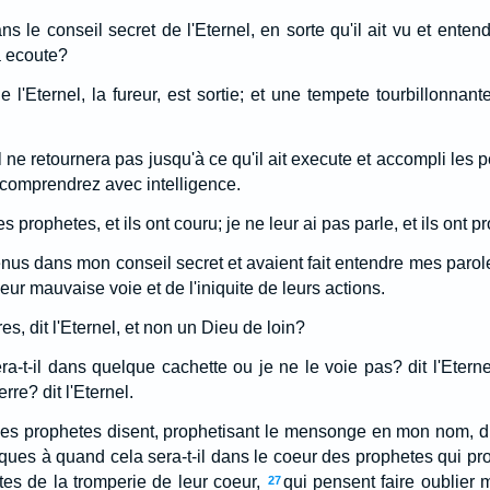
ns le conseil secret de l'Eternel, en sorte qu'il ait vu et ente
 a ecoute?
 l'Eternel, la fureur, est sortie; et une tempete tourbillonnant
l ne retournera pas jusqu'à ce qu'il ait execute et accompli les
e comprendrez avec intelligence.
 prophetes, et ils ont couru; je ne leur ai pas parle, et ils ont p
 tenus dans mon conseil secret et avaient fait entendre mes parol
eur mauvaise voie et de l'iniquite de leurs actions.
es, dit l'Eternel, et non un Dieu de loin?
t-il dans quelque cachette ou je ne le voie pas? dit l'Eterne
erre? dit l'Eternel.
les prophetes disent, prophetisant le mensonge en mon nom, di
ques à quand cela sera-t-il dans le coeur des prophetes qui p
tes de la tromperie de leur coeur,
qui pensent faire oublie
27