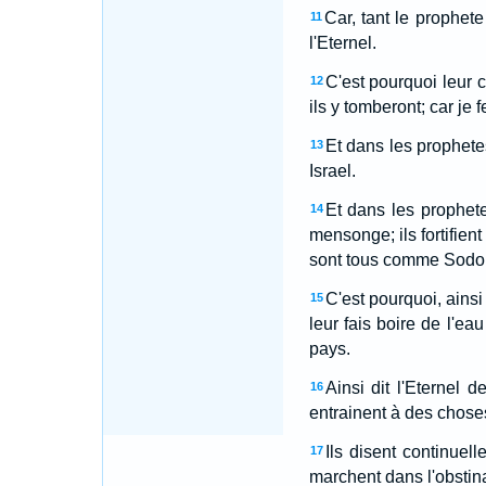
Car, tant le prophete
11
l'Eternel.
C'est pourquoi leur 
12
ils y tomberont; car je f
Et dans les prophetes
13
Israel.
Et dans les prophet
14
mensonge; ils fortifien
sont tous comme Sodom
C'est pourquoi, ainsi
15
leur fais boire de l'ea
pays.
Ainsi dit l'Eternel 
16
entrainent à des choses 
Ils disent continuel
17
marchent dans l'obstinat