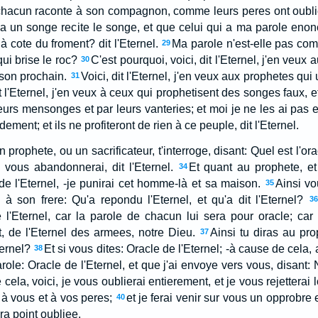
chacun raconte à son compagnon, comme leurs peres ont oub
a un songe recite le songe, et que celui qui a ma parole enon
à cote du froment? dit l'Eternel.
Ma parole n'est-elle pas comm
29
i brise le roc?
C'est pourquoi, voici, dit l'Eternel, j'en veux
30
son prochain.
Voici, dit l'Eternel, j'en veux aux prophetes qui
31
it l'Eternel, j'en veux à ceux qui prophetisent des songes faux, et 
urs mensonges et par leurs vanteries; et moi je ne les ai pas e
nt; et ils ne profiteront de rien à ce peuple, dit l'Eternel.
 prophete, ou un sacrificateur, t'interroge, disant: Quel est l'ora
 vous abandonnerai, dit l'Eternel.
Et quant au prophete, et 
34
de l'Eternel, -je punirai cet homme-là et sa maison.
Ainsi vo
35
 son frere: Qu'a repondu l'Eternel, et qu'a dit l'Eternel?
36
 l'Eternel, car la parole de chacun lui sera pour oracle; car
, de l'Eternel des armees, notre Dieu.
Ainsi tu diras au pr
37
ternel?
Et si vous dites: Oracle de l'Eternel; -à cause de cela, a
38
role: Oracle de l'Eternel, et que j'ai envoye vers vous, disant:
cela, voici, je vous oublierai entierement, et je vous rejetterai
e à vous et à vos peres;
et je ferai venir sur vous un opprobre 
40
ra point oubliee.