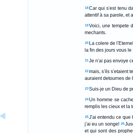
Car qui s'est tenu da
18
attentif à sa parole, et
Voici, une tempete de
19
mechants.
La colere de l'Eterne
20
la fin des jours vous l
Je n'ai pas envoye ces
21
mais, s'ils s'etaient
22
auraient detournes de l
Suis-je un Dieu de pr
23
Un homme se cachera-
24
remplis les cieux et la t
J'ai entendu ce que 
25
j'ai eu un songe!
Jus
26
et qui sont des prophe