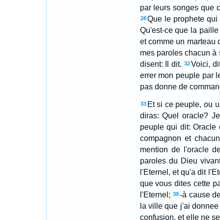
par leurs songes que 
Que le prophete qui 
28
Qu'est-ce que la paille 
et comme un marteau qu
mes paroles chacun à 
disent: Il dit.
Voici, d
32
errer mon peuple par le
pas donne de commandeme
Et si ce peuple, ou un
33
diras: Quel oracle? Je
peuple qui dit: Oracle 
compagnon et chacun à
mention de l'oracle de
paroles du Dieu vivant
l'Eternel, et qu'a dit l'E
que vous dites cette pa
l'Eternel;
-à cause de 
39
la ville que j'ai donne
confusion, et elle ne se