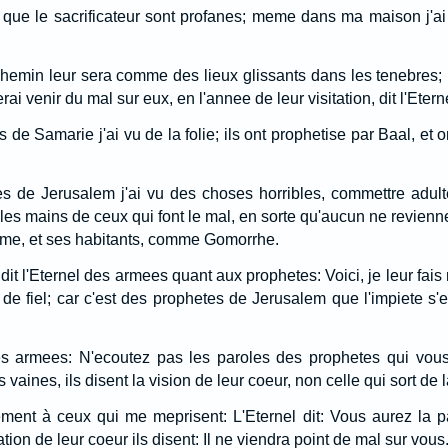
 que le sacrificateur sont profanes; meme dans ma maison j'ai t
chemin leur sera comme des lieux glissants dans les tenebres; i
erai venir du mal sur eux, en l'annee de leur visitation, dit l'Etern
 de Samarie j'ai vu de la folie; ils ont prophetise par Baal, et o
es de Jerusalem j'ai vu des choses horribles, commettre adult
t les mains de ceux qui font le mal, en sorte qu'aucun ne revienne
e, et ses habitants, comme Gomorrhe.
 dit l'Eternel des armees quant aux prophetes: Voici, je leur fais
u de fiel; car c'est des prophetes de Jerusalem que l'impiete s'
des armees: N'ecoutez pas les paroles des prophetes qui vous
vaines, ils disent la vision de leur coeur, non celle qui sort de 
lement à ceux qui me meprisent: L'Eternel dit: Vous aurez la p
ion de leur coeur ils disent: Il ne viendra point de mal sur vous