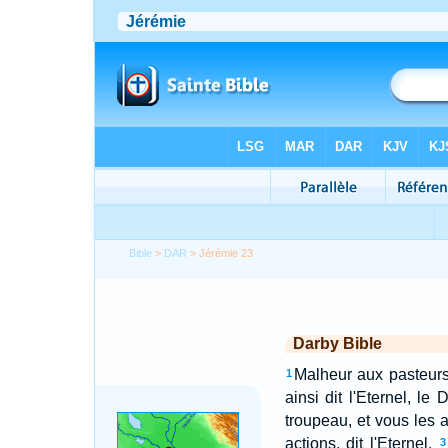
Bible
>
DAR
> Jérémie 23
Darby Bible
Malheur aux pasteurs 
1
ainsi dit l'Eternel, l
troupeau, et vous les a
actions, dit l'Eternel.
3