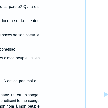
ndu sa parole? Qui a ete
e fondra sur la tete des
 pensees de son coeur. A
rophetise;
es à mon peuple, ils les
l. N'est-ce pas moi qui
sant: J'ai eu un songe,
rophetisent le mensonge
r mon nom à mon peuple