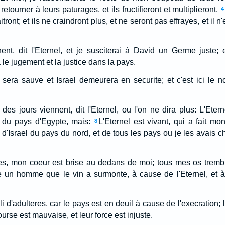
retourner à leurs paturages, et ils fructifieront et multiplieront.
4
tront; et ils ne craindront plus, et ne seront pas effrayes, et il
nent, dit l'Eternel, et je susciterai à David un Germe juste; e
 le jugement et la justice dans la pays.
sera sauve et Israel demeurera en securite; et c'est ici le n
 des jours viennent, dit l'Eternel, ou l'on ne dira plus: L'Eterne
el du pays d'Egypte, mais:
L'Eternel est vivant, qui a fait mo
8
'Israel du pays du nord, et de tous les pays ou je les avais cha
s, mon coeur est brise au dedans de moi; tous mes os tremb
un homme que le vin a surmonte, à cause de l'Eternel, et 
i d'adulteres, car le pays est en deuil à cause de l'execration;
urse est mauvaise, et leur force est injuste.