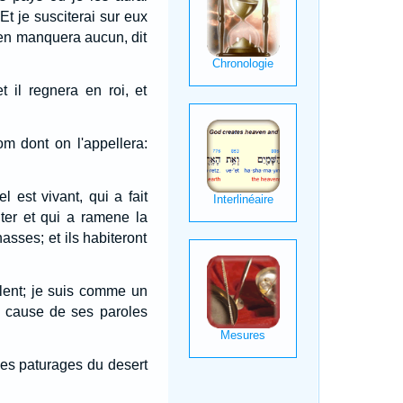
Et je susciterai sur eux
 n'en manquera aucun, dit
t il regnera en roi, et
om dont on l'appellera:
l est vivant, qui a fait
nter et qui a ramene la
sses; et ils habiteront
lent; je suis comme un
à cause de ses paroles
 les paturages du desert