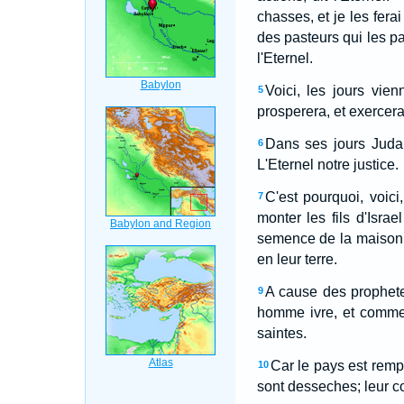
chasses, et je les ferai 
des pasteurs qui les pai
l'Eternel.
Voici, les jours vien
5
prosperera, et exercera
Dans ses jours Juda 
6
L'Eternel notre justice.
C'est pourquoi, voici,
7
monter les fils d'Isra
semence de la maison d
en leur terre.
A cause des prophete
9
homme ivre, et comme 
saintes.
Car le pays est rempl
10
sont desseches; leur co