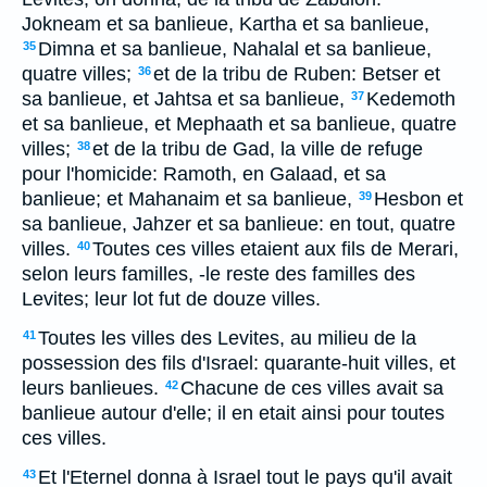
Jokneam et sa banlieue, Kartha et sa banlieue,
Dimna et sa banlieue, Nahalal et sa banlieue,
35
quatre villes;
et de la tribu de Ruben: Betser et
36
sa banlieue, et Jahtsa et sa banlieue,
Kedemoth
37
et sa banlieue, et Mephaath et sa banlieue, quatre
villes;
et de la tribu de Gad, la ville de refuge
38
pour l'homicide: Ramoth, en Galaad, et sa
banlieue; et Mahanaim et sa banlieue,
Hesbon et
39
sa banlieue, Jahzer et sa banlieue: en tout, quatre
villes.
Toutes ces villes etaient aux fils de Merari,
40
selon leurs familles, -le reste des familles des
Levites; leur lot fut de douze villes.
Toutes les villes des Levites, au milieu de la
41
possession des fils d'Israel: quarante-huit villes, et
leurs banlieues.
Chacune de ces villes avait sa
42
banlieue autour d'elle; il en etait ainsi pour toutes
ces villes.
Et l'Eternel donna à Israel tout le pays qu'il avait
43