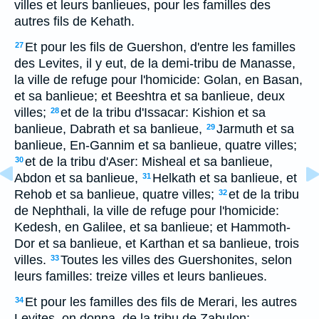
villes et leurs banlieues, pour les familles des
autres fils de Kehath.
Et pour les fils de Guershon, d'entre les familles
27
des Levites, il y eut, de la demi-tribu de Manasse,
la ville de refuge pour l'homicide: Golan, en Basan,
et sa banlieue; et Beeshtra et sa banlieue, deux
villes;
et de la tribu d'Issacar: Kishion et sa
28
banlieue, Dabrath et sa banlieue,
Jarmuth et sa
29
banlieue, En-Gannim et sa banlieue, quatre villes;
et de la tribu d'Aser: Misheal et sa banlieue,
30
Abdon et sa banlieue,
Helkath et sa banlieue, et
31
Rehob et sa banlieue, quatre villes;
et de la tribu
32
de Nephthali, la ville de refuge pour l'homicide:
Kedesh, en Galilee, et sa banlieue; et Hammoth-
Dor et sa banlieue, et Karthan et sa banlieue, trois
villes.
Toutes les villes des Guershonites, selon
33
leurs familles: treize villes et leurs banlieues.
Et pour les familles des fils de Merari, les autres
34
Levites, on donna, de la tribu de Zabulon: