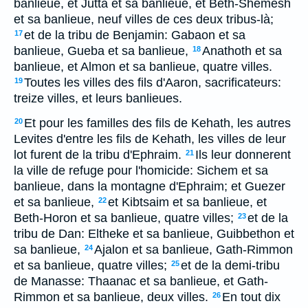
banlieue, et Jutta et sa banlieue, et Beth-Shemesh
et sa banlieue, neuf villes de ces deux tribus-là;
et de la tribu de Benjamin: Gabaon et sa
17
banlieue, Gueba et sa banlieue,
Anathoth et sa
18
banlieue, et Almon et sa banlieue, quatre villes.
Toutes les villes des fils d'Aaron, sacrificateurs:
19
treize villes, et leurs banlieues.
Et pour les familles des fils de Kehath, les autres
20
Levites d'entre les fils de Kehath, les villes de leur
lot furent de la tribu d'Ephraim.
Ils leur donnerent
21
la ville de refuge pour l'homicide: Sichem et sa
banlieue, dans la montagne d'Ephraim; et Guezer
et sa banlieue,
et Kibtsaim et sa banlieue, et
22
Beth-Horon et sa banlieue, quatre villes;
et de la
23
tribu de Dan: Eltheke et sa banlieue, Guibbethon et
sa banlieue,
Ajalon et sa banlieue, Gath-Rimmon
24
et sa banlieue, quatre villes;
et de la demi-tribu
25
de Manasse: Thaanac et sa banlieue, et Gath-
Rimmon et sa banlieue, deux villes.
En tout dix
26