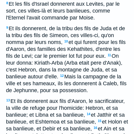
Et les fils d'Israel donnerent aux Levites, par le
8
sort, ces villes-là et leurs banlieues, comme
l'Eternel l'avait commande par Moise.
Et ils donnerent, de la tribu des fils de Juda et de
9
la tribu des fils de Simeon, ces villes-ci, qu'on
nomma par leurs noms,
et qui furent pour les fils
10
d'Aaron, des familles des Kehathites, d'entre les
fils de Levi; car le premier lot fut pour eux.
On
11
leur donna: Kiriath-Arba (Arba etait pere d'Anak),
c'est Hebron, dans la montagne de Juda, et sa
banlieue autour d'elle.
Mais la campagne de la
12
ville et ses hameaux, ils les donnerent à Caleb, fils
de Jephunne, pour sa possession.
Et ils donnerent aux fils d'Aaron, le sacrificateur,
13
la ville de refuge pour l'homicide: Hebron, et sa
banlieue; et Libna et sa banlieue,
et Jatthir et sa
14
banlieue, et Eshtemoa et sa banlieue,
et Holon et
15
sa banlieue, et Debir et sa banlieue,
et Ain et sa
16