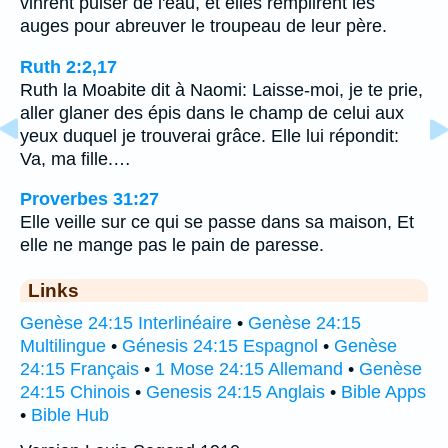
vinrent puiser de l'eau, et elles remplirent les
auges pour abreuver le troupeau de leur père.
Ruth 2:2,17
Ruth la Moabite dit à Naomi: Laisse-moi, je te prie,
aller glaner des épis dans le champ de celui aux
yeux duquel je trouverai grâce. Elle lui répondit:
Va, ma fille.…
Proverbes 31:27
Elle veille sur ce qui se passe dans sa maison, Et
elle ne mange pas le pain de paresse.
Links
Genèse 24:15 Interlinéaire
•
Genèse 24:15
Multilingue
•
Génesis 24:15 Espagnol
•
Genèse
24:15 Français
•
1 Mose 24:15 Allemand
•
Genèse
24:15 Chinois
•
Genesis 24:15 Anglais
•
Bible Apps
•
Bible Hub