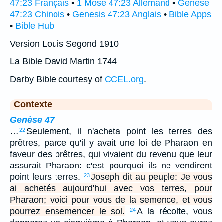
47:23 Français
•
1 Mose 47:23 Allemand
•
Genèse
47:23 Chinois
•
Genesis 47:23 Anglais
•
Bible Apps
•
Bible Hub
Version Louis Segond 1910
La Bible David Martin 1744
Darby Bible courtesy of
CCEL.org
.
Contexte
Genèse 47
…
Seulement, il n'acheta point les terres des
22
prêtres, parce qu'il y avait une loi de Pharaon en
faveur des prêtres, qui vivaient du revenu que leur
assurait Pharaon: c'est pourquoi ils ne vendirent
point leurs terres.
Joseph dit au peuple: Je vous
23
ai achetés aujourd'hui avec vos terres, pour
Pharaon; voici pour vous de la semence, et vous
pourrez ensemencer le sol.
A la récolte, vous
24