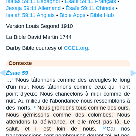
Isaías 59:11 Espagnol
•
Ésaïe 59:11 Français
•
Jesaja 59:11 Allemand
•
Ésaïe 59:11 Chinois
•
Isaiah 59:11 Anglais
•
Bible Apps
•
Bible Hub
Version Louis Segond 1910
La Bible David Martin 1744
Darby Bible courtesy of
CCEL.org
.
Contexte
Ésaïe 59
…
Nous tâtonnons comme des aveugles le long
10
d'un mur, Nous tâtonnons comme ceux qui n'ont
point d'yeux; Nous chancelons à midi comme de
nuit, Au milieu de l'abondance nous ressemblons à
des morts.
Nous grondons tous comme des ours,
11
Nous gémissons comme des colombes; Nous
attendons la délivrance, et elle n'est pas là, Le
salut, et il est loin de nous.
Car nos
12
transgressions sont nombreuses devant toi, Et nos