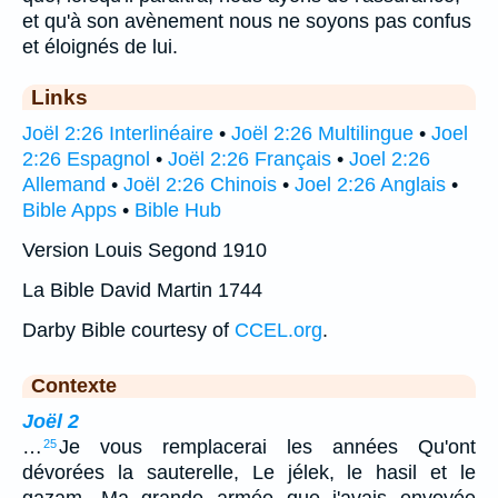
et qu'à son avènement nous ne soyons pas confus
et éloignés de lui.
Links
Joël 2:26 Interlinéaire
•
Joël 2:26 Multilingue
•
Joel
2:26 Espagnol
•
Joël 2:26 Français
•
Joel 2:26
Allemand
•
Joël 2:26 Chinois
•
Joel 2:26 Anglais
•
Bible Apps
•
Bible Hub
Version Louis Segond 1910
La Bible David Martin 1744
Darby Bible courtesy of
CCEL.org
.
Contexte
Joël 2
…
Je vous remplacerai les années Qu'ont
25
dévorées la sauterelle, Le jélek, le hasil et le
gazam, Ma grande armée que j'avais envoyée