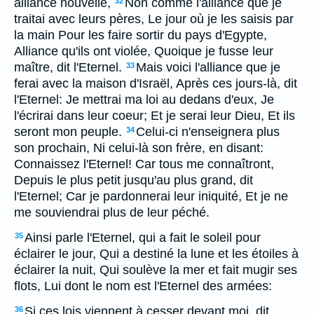
alliance nouvelle,
Non comme l'alliance que je
32
traitai avec leurs pères, Le jour où je les saisis par
la main Pour les faire sortir du pays d'Egypte,
Alliance qu'ils ont violée, Quoique je fusse leur
maître, dit l'Eternel.
Mais voici l'alliance que je
33
ferai avec la maison d'Israël, Après ces jours-là, dit
l'Eternel: Je mettrai ma loi au dedans d'eux, Je
l'écrirai dans leur coeur; Et je serai leur Dieu, Et ils
seront mon peuple.
Celui-ci n'enseignera plus
34
son prochain, Ni celui-là son frère, en disant:
Connaissez l'Eternel! Car tous me connaîtront,
Depuis le plus petit jusqu'au plus grand, dit
l'Eternel; Car je pardonnerai leur iniquité, Et je ne
me souviendrai plus de leur péché.
Ainsi parle l'Eternel, qui a fait le soleil pour
35
éclairer le jour, Qui a destiné la lune et les étoiles à
éclairer la nuit, Qui soulève la mer et fait mugir ses
flots, Lui dont le nom est l'Eternel des armées:
Si ces lois viennent à cesser devant moi, dit
36