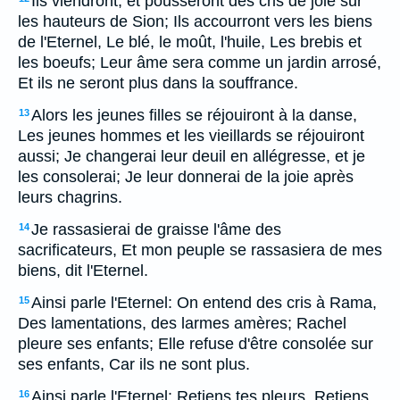
Ils viendront, et pousseront des cris de joie sur
les hauteurs de Sion; Ils accourront vers les biens
de l'Eternel, Le blé, le moût, l'huile, Les brebis et
les boeufs; Leur âme sera comme un jardin arrosé,
Et ils ne seront plus dans la souffrance.
Alors les jeunes filles se réjouiront à la danse,
13
Les jeunes hommes et les vieillards se réjouiront
aussi; Je changerai leur deuil en allégresse, et je
les consolerai; Je leur donnerai de la joie après
leurs chagrins.
Je rassasierai de graisse l'âme des
14
sacrificateurs, Et mon peuple se rassasiera de mes
biens, dit l'Eternel.
Ainsi parle l'Eternel: On entend des cris à Rama,
15
Des lamentations, des larmes amères; Rachel
pleure ses enfants; Elle refuse d'être consolée sur
ses enfants, Car ils ne sont plus.
Ainsi parle l'Eternel: Retiens tes pleurs, Retiens
16