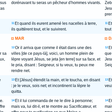
ésus
dorénavant tu seras un pêcheur d'hommes vivants.
Zebe
ras
Jesu
pre
Et quand ils eurent amené les nacelles à terre,
Et
11
11
ils quittèrent tout, et le suivirent.
tout
MAR
D
Or il arriva que comme il était dans une des
Et
12
12
r sa
villes [de ce pays-là], voici, un homme plein de
que 
eux,
lèpre voyant Jésus, se jeta [en terre] sur sa face, et
Jesu
le pria, disant : Seigneur, si tu veux, tu peux me
Seig
rendre net.
e
Et [Jésus] étendit la main, et le toucha, en disant
Et
13
13
: je le veux, sois net; et incontinent la lèpre le
veux
quitta.
e.
Et il lui commanda de ne le dire à personne;
Et
14
14
ffre
mais va, lui dit-il, et te montre au Sacrificateur, et
mais