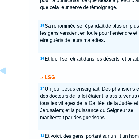
pour ta purification ce que Moïse a prescrit, a
que cela leur serve de témoignage.
Sa renommée se répandait de plus en plus,
15
les gens venaient en foule pour l'entendre et
être guéris de leurs maladies.
Et lui, il se retirait dans les déserts, et priait
16
LSG
Un jour Jésus enseignait. Des pharisiens e
17
des docteurs de la loi étaient là assis, venus
tous les villages de la Galilée, de la Judée et
Jérusalem; et la puissance du Seigneur se
manifestait par des guérisons.
Et voici, des gens, portant sur un lit un ho
18