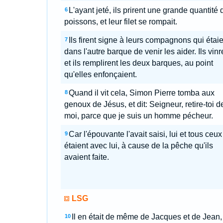
L'ayant jeté, ils prirent une grande quantité 
6
poissons, et leur filet se rompait.
Ils firent signe à leurs compagnons qui étaie
7
dans l'autre barque de venir les aider. Ils vinr
et ils remplirent les deux barques, au point
qu'elles enfonçaient.
Quand il vit cela, Simon Pierre tomba aux
8
genoux de Jésus, et dit: Seigneur, retire-toi d
moi, parce que je suis un homme pécheur.
Car l'épouvante l'avait saisi, lui et tous ceux
9
étaient avec lui, à cause de la pêche qu'ils
avaient faite.
LSG
Il en était de même de Jacques et de Jean, 
10