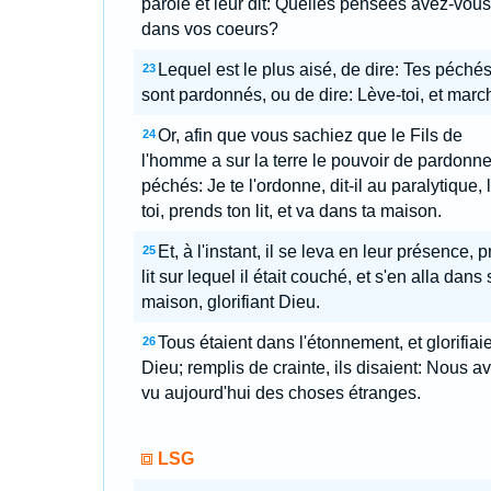
parole et leur dit: Quelles pensées avez-vous
dans vos coeurs?
Lequel est le plus aisé, de dire: Tes péchés
23
sont pardonnés, ou de dire: Lève-toi, et mar
Or, afin que vous sachiez que le Fils de
24
l'homme a sur la terre le pouvoir de pardonne
péchés: Je te l'ordonne, dit-il au paralytique, 
toi, prends ton lit, et va dans ta maison.
Et, à l'instant, il se leva en leur présence, pr
25
lit sur lequel il était couché, et s'en alla dans 
maison, glorifiant Dieu.
Tous étaient dans l'étonnement, et glorifiai
26
Dieu; remplis de crainte, ils disaient: Nous a
vu aujourd'hui des choses étranges.
LSG