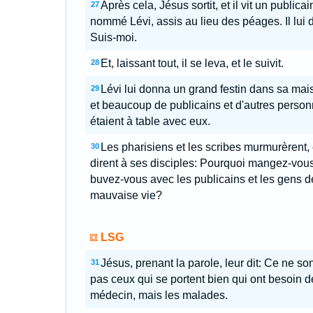
Après cela, Jésus sortit, et il vit un publicai
27
nommé Lévi, assis au lieu des péages. Il lui di
Suis-moi.
Et, laissant tout, il se leva, et le suivit.
28
Lévi lui donna un grand festin dans sa mai
29
et beaucoup de publicains et d'autres perso
étaient à table avec eux.
Les pharisiens et les scribes murmurèrent, 
30
dirent à ses disciples: Pourquoi mangez-vous
buvez-vous avec les publicains et les gens d
mauvaise vie?
LSG
Jésus, prenant la parole, leur dit: Ce ne son
31
pas ceux qui se portent bien qui ont besoin d
médecin, mais les malades.