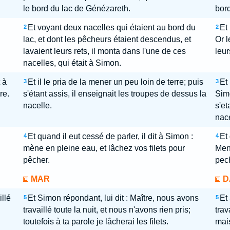
le bord du lac de Génézareth.
bor
Et voyant deux nacelles qui étaient au bord du
Et 
2
2
lac, et dont les pêcheurs étaient descendus, et
Or l
lavaient leurs rets, il monta dans l'une de ces
leurs
nacelles, qui était à Simon.
 à
Et il le pria de la mener un peu loin de terre; puis
Et
3
3
re.
s'étant assis, il enseignait les troupes de dessus la
Simo
nacelle.
s'et
nace
Et quand il eut cessé de parler, il dit à Simon :
Et 
4
4
mène en pleine eau, et lâchez vos filets pour
Mene
pêcher.
pec
MAR
D
llé
Et Simon répondant, lui dit : Maître, nous avons
Et
5
5
travaillé toute la nuit, et nous n'avons rien pris;
trav
toutefois à ta parole je lâcherai les filets.
mais