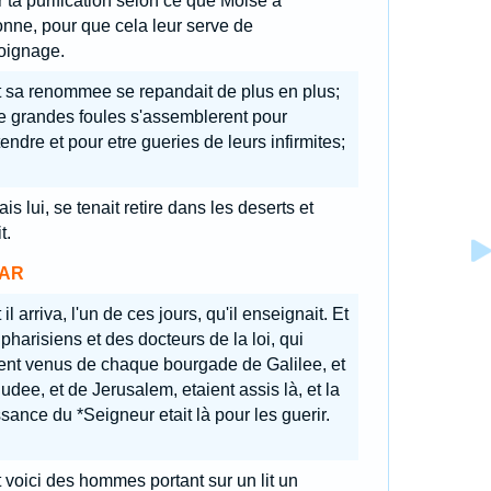
 ta purification selon ce que Moise a
nne, pour que cela leur serve de
oignage.
t sa renommee se repandait de plus en plus;
e grandes foules s'assemblerent pour
tendre et pour etre gueries de leurs infirmites;
is lui, se tenait retire dans les deserts et
t.
AR
 il arriva, l'un de ces jours, qu'il enseignait. Et
pharisiens et des docteurs de la loi, qui
ent venus de chaque bourgade de Galilee, et
udee, et de Jerusalem, etaient assis là, et la
sance du *Seigneur etait là pour les guerir.
 voici des hommes portant sur un lit un