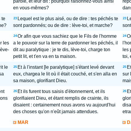
parole, et leur dit : pourquoi raisonnez-vous ainsi
repo
en vous-mêmes?
dan
 te
Lequel est le plus aisé, ou de dire : tes péchés te
Le
23
23
che?
sont pardonnés; ou de dire : lève-toi, et marche?
sont
Or afin que vous sachiez que le Fils de l'homme
Or
24
24
r les
a le pouvoir sur la terre de pardonner les péchés, il
l'ho
lève-
dit au paralytique : je te dis, lève-toi, charge ton
les 
petit lit, et t'en va en ta maison.
toi,
it le
Et à l'instant [le paralytique] s'étant levé devant
Et
25
25
sa
eux, chargea le lit où il était couché, et s'en alla en
sur 
sa maison, glorifiant Dieu.
mais
ent
Et ils furent tous saisis d'étonnement, et ils
Et
26
26
vons
glorifiaient Dieu, et étant remplis de crainte, ils
glor
disaient : certainement nous avons vu aujourd'hui
dis
des choses qu'on n'eût jamais attendues.
etra
MAR
D