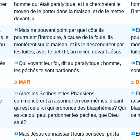
trer
homme qui était paralytique, et ils cherchaient le
homm
moyen de le porter dans la maison, et de le mettre
l'in
devant lui.
à
Mais ne trouvant point par quel côté ils
Et
19
19
ls le
pourraient l'introduire, à cause de la foule, ils
pour
 au
montèrent sur la maison, et ils le descendirent par
mont
les tuiles, avec le petit lit, au milieu devant Jésus;
tuil
hés
Qui voyant leur foi, dit au paralytique : homme,
Et
20
20
tes péchés te sont pardonnés.
son
MAR
D
Alors les Scribes et les Pharisiens
Et
21
21
e
commencèrent à raisonner en eux-mêmes, disant :
rais
qui est celui-ci qui prononce des blasphèmes? Qui
bla
est-ce qui peut pardonner les péchés, que Dieu
ce n
seul?
Mais Jésus connaissant leurs pensées, prit la
E
22
22