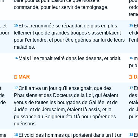
fin
offre pour ta purification ce que Moïse a
pour
commandé, pour leur servir de témoignage.
ordo
tem
 et
Et sa renommée se répandait de plus en plus,
E
15
15
 pour
tellement que de grandes troupes s'assemblaient
et d
pour l'entendre, et pour être guéries par lui de leurs
l'en
maladies.
.
Mais il se tenait retiré dans les déserts, et priait.
ma
16
16
priai
MAR
D
t
Or il arriva un jour qu'il enseignait, que des
Et
17
17
 de
Pharisiens et des Docteurs de la Loi, qui étaient
des 
 de
venus de toutes les bourgades de Galilée, et de
etai
Judée, et de Jérusalem, étaient là assis, et la
de J
puissance du Seigneur était là pour opérer des
puis
guérisons.
mme
Et voici des hommes qui portaient dans un lit un
Et
18
18