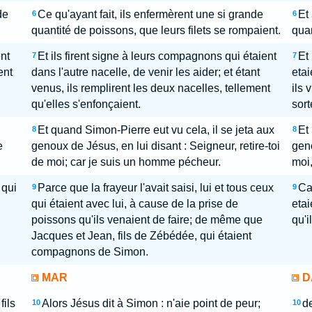
de
Ce qu'ayant fait, ils enfermèrent une si grande
Et
6
6
quantité de poissons, que leurs filets se rompaient.
quan
nt
Et ils firent signe à leurs compagnons qui étaient
Et
7
7
ent
dans l'autre nacelle, de venir les aider; et étant
etai
venus, ils remplirent les deux nacelles, tellement
ils 
qu'elles s'enfonçaient.
sort
Et quand Simon-Pierre eut vu cela, il se jeta aux
Et
8
8
e
genoux de Jésus, en lui disant : Seigneur, retire-toi
geno
de moi; car je suis un homme pécheur.
moi,
 qui
Parce que la frayeur l'avait saisi, lui et tous ceux
Car
9
9
qui étaient avec lui, à cause de la prise de
etai
poissons qu'ils venaient de faire; de même que
qu'i
Jacques et Jean, fils de Zébédée, qui étaient
compagnons de Simon.
MAR
D
fils
Alors Jésus dit à Simon : n'aie point de peur;
d
10
10