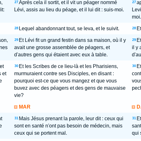
n,
Après cela il sortit, et il vit un péager nommé
ap
27
27
t:
Lévi, assis au lieu du péage, et il lui dit : suis-moi.
Levi
moi
Lequel abandonnant tout, se leva, et le suivit.
Et
28
28
son,
Et Lévi fit un grand festin dans sa maison, où il y
Et
29
29
nnes
avait une grosse assemblée de péagers, et
il y
d'autres gens qui étaient avec eux à table.
d'au
et
Et les Scribes de ce lieu-là et les Pharisiens,
Et
30
30
 et
murmuraient contre ses Disciples, en disant :
cont
e
pourquoi est-ce que vous mangez et que vous
vous
buvez avec des péagers et des gens de mauvaise
pec
vie?
MAR
D
t
Mais Jésus prenant la parole, leur dit : ceux qui
Et
31
31
e
sont en santé n'ont pas besoin de médecin, mais
san
ceux qui se portent mal.
qui 