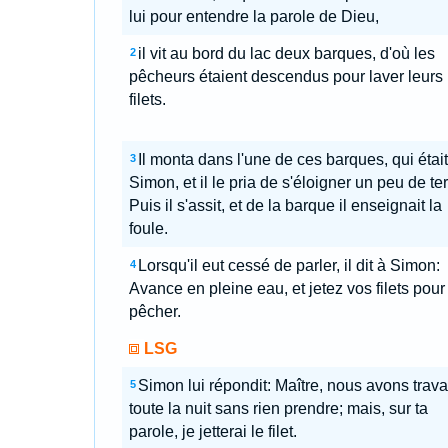
lui pour entendre la parole de Dieu,
il vit au bord du lac deux barques, d'où les
2
pêcheurs étaient descendus pour laver leurs
filets.
Il monta dans l'une de ces barques, qui était
3
Simon, et il le pria de s'éloigner un peu de ter
Puis il s'assit, et de la barque il enseignait la
foule.
Lorsqu'il eut cessé de parler, il dit à Simon:
4
Avance en pleine eau, et jetez vos filets pour
pêcher.
LSG
Simon lui répondit: Maître, nous avons travai
5
toute la nuit sans rien prendre; mais, sur ta
parole, je jetterai le filet.