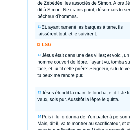
de Zébédée, les associés de Simon. Alors J
dit à Simon: Ne crains point; désormais tu se
pêcheur d'hommes.
Et, ayant ramené les barques à terre, ils
11
laissèrent tout, et le suivirent.
LSG
Jésus était dans une des villes; et voici, un
12
homme couvert de lèpre, l'ayant vu, tomba su
face, et lui fit cette prière: Seigneur, si tu le v
tu peux me rendre pur.
Jésus étendit la main, le toucha, et dit: Je l
13
veux, sois pur. Aussitôt la lèpre le quitta.
Puis il lui ordonna de n'en parler à personn
14
Mais, dit-il, va te montrer au sacrificateur, et o