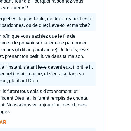
ndant, leur dit: Pourquoi raisonnez-vous
s vos coeurs?
quel est le plus facile, de dire: Tes peches te
 pardonnes, ou de dire: Leve-toi et marche?
, afin que vous sachiez que le fils de
mme a le pouvoir sur la terre de pardonner
peches (il dit au paralytique): Je te dis, leve-
 et, prenant ton petit lit, va dans ta maison.
 à l'instant, s'etant leve devant eux, il prit le lit
lequel il etait couche, et s'en alla dans sa
on, glorifiant Dieu.
 ils furent tous saisis d'etonnement, et
ifiaient Dieu; et ils furent remplis de crainte,
ant: Nous avons vu aujourd'hui des choses
nges.
AR