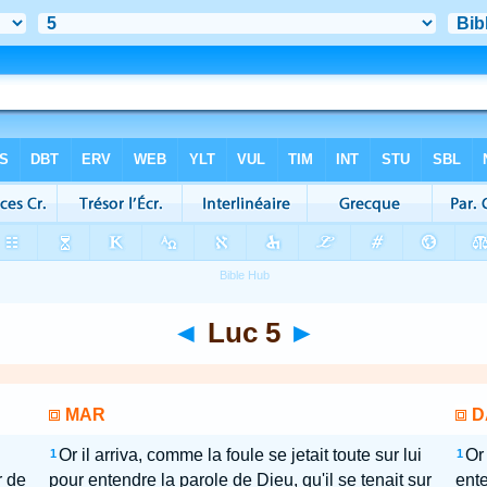
◄
Luc 5
►
MAR
D
Or il arriva, comme la foule se jetait toute sur lui
Or 
1
1
r de
pour entendre la parole de Dieu, qu'il se tenait sur
ente