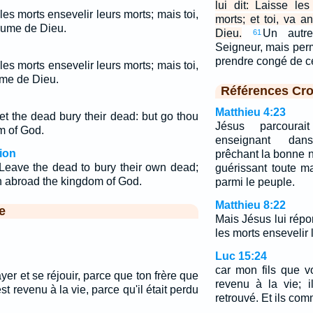
lui dit: Laisse le
e les morts ensevelir leurs morts; mais toi,
morts; et toi, va 
aume de Dieu.
Dieu.
Un autre
61
Seigneur, mais perm
prendre congé de 
 les morts ensevelir leurs morts; mais toi,
ume de Dieu.
Références Cro
Matthieu 4:23
et the dead bury their dead: but go thou
Jésus parcourai
m of God.
enseignant dan
ion
prêchant la bonne 
 Leave the dead to bury their own dead;
guérissant toute ma
h abroad the kingdom of God.
parmi le peuple.
Matthieu 8:22
e
Mais Jésus lui répon
les morts ensevelir 
Luc 15:24
car mon fils que voi
gayer et se réjouir, parce que ton frère que
revenu à la vie; il
 est revenu à la vie, parce qu'il était perdu
retrouvé. Et ils com