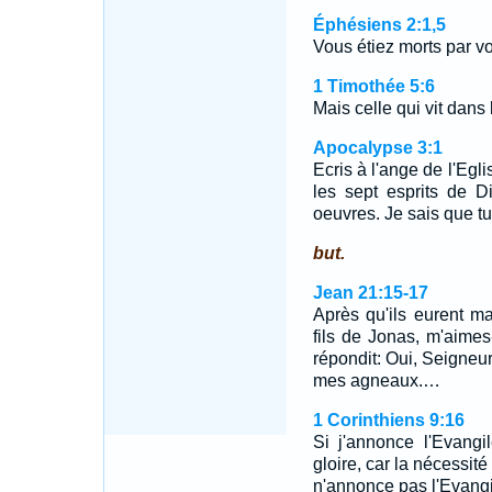
Éphésiens 2:1,5
Vous étiez morts par v
1 Timothée 5:6
Mais celle qui vit dans 
Apocalypse 3:1
Ecris à l'ange de l'Egli
les sept esprits de D
oeuvres. Je sais que tu 
but.
Jean 21:15-17
Après qu'ils eurent m
fils de Jonas, m'aimes
répondit: Oui, Seigneur,
mes agneaux.…
1 Corinthiens 9:16
Si j'annonce l'Evangi
gloire, car la nécessit
n'annonce pas l'Evangi