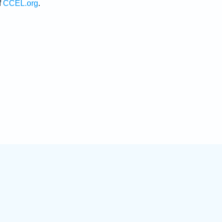
f
CCEL.org
.