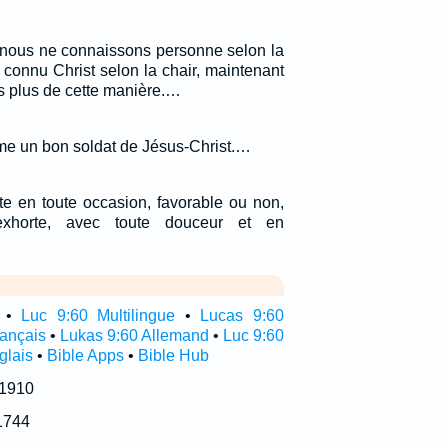
, nous ne connaissons personne selon la
 connu Christ selon la chair, maintenant
s plus de cette manière.…
me un bon soldat de Jésus-Christ.…
ste en toute occasion, favorable ou non,
exhorte, avec toute douceur et en
•
Luc 9:60 Multilingue
•
Lucas 9:60
rançais
•
Lukas 9:60 Allemand
•
Luc 9:60
glais
•
Bible Apps
•
Bible Hub
 1910
1744