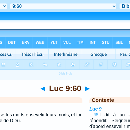
◄
Luc 9:60
►
Contexte
Luc 9
se les morts ensevelir leurs morts; et toi,
…
Il dit à un a
59
e de Dieu.
répondit: Seigneu
d'abord ensevelir 