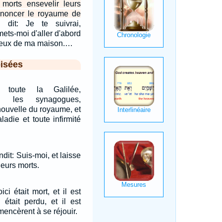
s morts ensevelir leurs
annoncer le royaume de
 dit: Je te suivrai,
ets-moi d'aller d'abord
ceux de ma maison.…
isées
t toute la Galilée,
s les synagogues,
nouvelle du royaume, et
ladie et toute infirmité
dit: Suis-moi, et laisse
leurs morts.
ci était mort, et il est
 était perdu, et il est
mencèrent à se réjouir.