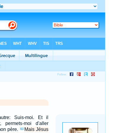
utre: Suis-moi. Et il
r, permets-moi d'aller
mon père.
Mais Jésus
60