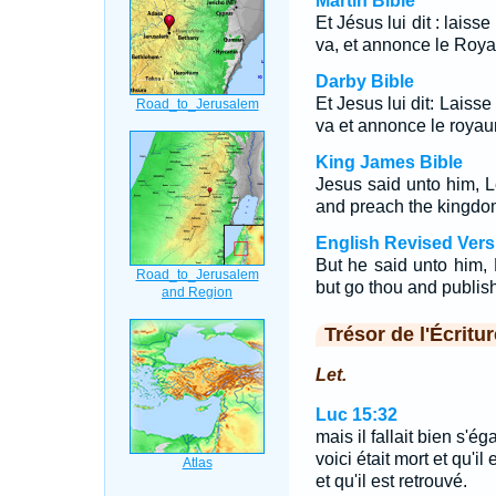
Martin Bible
Et Jésus lui dit : laiss
va, et annonce le Roy
Darby Bible
Et Jesus lui dit: Laisse
va et annonce le roya
King James Bible
Jesus said unto him, L
and preach the kingdo
English Revised Vers
But he said unto him,
but go thou and publis
Trésor de l'Écritur
Let.
Luc 15:32
mais il fallait bien s'é
voici était mort et qu'il
et qu'il est retrouvé.