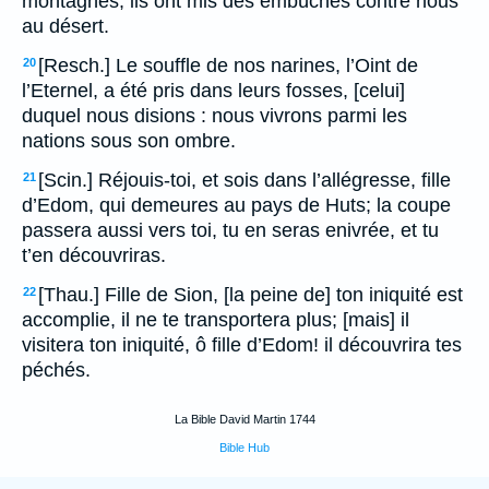
montagnes, ils ont mis des embûches contre nous
au désert.
[Resch.] Le souffle de nos narines, l’Oint de
20
l’Eternel, a été pris dans leurs fosses, [celui]
duquel nous disions : nous vivrons parmi les
nations sous son ombre.
[Scin.] Réjouis-toi, et sois dans l’allégresse, fille
21
d’Edom, qui demeures au pays de Huts; la coupe
passera aussi vers toi, tu en seras enivrée, et tu
t’en découvriras.
[Thau.] Fille de Sion, [la peine de] ton iniquité est
22
accomplie, il ne te transportera plus; [mais] il
visitera ton iniquité, ô fille d’Edom! il découvrira tes
péchés.
La Bible David Martin 1744
Bible Hub