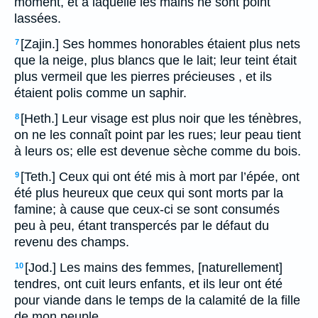
moment, et à laquelle les mains ne sont point
lassées.
[Zajin.] Ses hommes honorables étaient plus nets
7
que la neige, plus blancs que le lait; leur teint était
plus vermeil que les pierres précieuses , et ils
étaient polis comme un saphir.
[Heth.] Leur visage est plus noir que les ténèbres,
8
on ne les connaît point par les rues; leur peau tient
à leurs os; elle est devenue sèche comme du bois.
[Teth.] Ceux qui ont été mis à mort par l’épée, ont
9
été plus heureux que ceux qui sont morts par la
famine; à cause que ceux-ci se sont consumés
peu à peu, étant transpercés par le défaut du
revenu des champs.
[Jod.] Les mains des femmes, [naturellement]
10
tendres, ont cuit leurs enfants, et ils leur ont été
pour viande dans le temps de la calamité de la fille
de mon peuple.