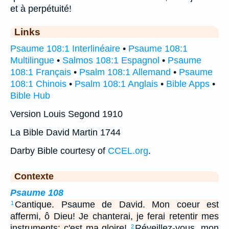
et à perpétuité!
Links
Psaume 108:1 Interlinéaire
•
Psaume 108:1
Multilingue
•
Salmos 108:1 Espagnol
•
Psaume
108:1 Français
•
Psalm 108:1 Allemand
•
Psaume
108:1 Chinois
•
Psalm 108:1 Anglais
•
Bible Apps
•
Bible Hub
Version Louis Segond 1910
La Bible David Martin 1744
Darby Bible courtesy of
CCEL.org
.
Contexte
Psaume 108
Cantique. Psaume de David. Mon coeur est
1
affermi, ô Dieu! Je chanterai, je ferai retentir mes
instruments: c'est ma gloire!
Réveillez-vous, mon
2