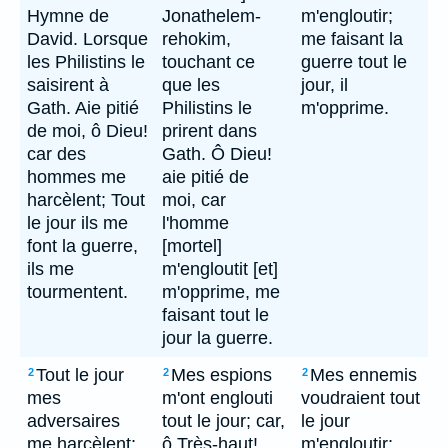
Hymne de
Jonathelem-
m'engloutir;
David. Lorsque
rehokim,
me faisant la
les Philistins le
touchant ce
guerre tout le
saisirent à
que les
jour, il
Gath. Aie pitié
Philistins le
m'opprime.
de moi, ô Dieu!
prirent dans
car des
Gath. Ô Dieu!
hommes me
aie pitié de
harcèlent; Tout
moi, car
le jour ils me
l'homme
font la guerre,
[mortel]
ils me
m'engloutit [et]
tourmentent.
m'opprime, me
faisant tout le
jour la guerre.
Tout le jour
Mes espions
Mes ennemis
2
2
2
mes
m'ont englouti
voudraient tout
adversaires
tout le jour; car,
le jour
me harcèlent;
ô Très-haut!
m'engloutir;