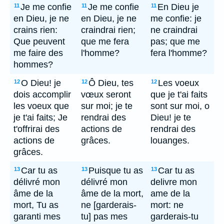
Je me confie
Je me confie
En Dieu je
11
11
11
en Dieu, je ne
en Dieu, je ne
me confie: je
crains rien:
craindrai rien;
ne craindrai
Que peuvent
que me fera
pas; que me
me faire des
l'homme?
fera l'homme?
hommes?
O Dieu! je
Ô Dieu, tes
Les voeux
12
12
12
dois accomplir
vœux seront
que je t'ai faits
les voeux que
sur moi; je te
sont sur moi, o
je t'ai faits; Je
rendrai des
Dieu! je te
t'offrirai des
actions de
rendrai des
actions de
grâces.
louanges.
grâces.
Car tu as
Puisque tu as
Car tu as
13
13
13
délivré mon
délivré mon
delivre mon
âme de la
âme de la mort,
ame de la
mort, Tu as
ne [garderais-
mort: ne
garanti mes
tu] pas mes
garderais-tu