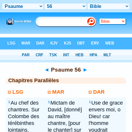
Bible
> Psaume 56
◄
Psaume 56
►
Chapitres Parallèles
LSG
MAR
DAR
Au chef des
Mictam de
Use de grace
1
1
1
chantres. Sur
David, [donné]
envers moi, o
Colombe des
au maître
Dieu! car
térébinthes
chantre, [pour
l'homme
lointains.
le chanter] sur
voudrait