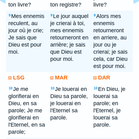
ton livre?
ton registre?
livre?
Mes ennemis
Le jour auquel
Alors mes
9
9
9
reculent, au
je crierai à toi,
ennemis
jour où je crie;
mes ennemis
retourneront
Je sais que
retourneront en
en arriere, au
Dieu est pour
arrière; je sais
jour ou je
moi.
que Dieu est
crierai; je sais
pour moi.
cela, car Dieu
est pour moi.
LSG
MAR
DAR
Je me
Je louerai en
En Dieu, je
10
10
10
glorifierai en
Dieu sa parole,
louerai sa
Dieu, en sa
je louerai en
parole; en
parole; Je me
l'Eternel sa
l'Eternel, je
glorifierai en
parole.
louerai sa
l'Eternel, en sa
parole.
parole;