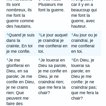
Ils sont
Plusieurs me
car il y en a
nombreux, ils
font la guerre.
beaucoup qui
me font la
me font la
guerre comme
guerre, avec
des hautains.
hauteur.
Quand je suis
Le jour auquel
Au jour ou je
3
3
3
dans la
je craindrai je
craindrai, je
crainte, En toi
me confierai en
me confierai
je me confie.
toi.
en toi.
Je me
Je louerai en
En Dieu, je
4
4
4
glorifierai en
Dieu sa parole,
louerai sa
Dieu, en sa
je me confie en
parole; en
parole; Je me
Dieu, je ne
Dieu je me
confie en Dieu,
craindrai rien;
confie: je ne
je ne crains
que me fera la
craindrai pas;
rien: Que
chair?
que me fera la
peuvent me
chair?
faire des