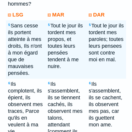
hommes?
LSG
MAR
DAR
Sans cesse
Tout le jour ils
Tout le jour ils
5
5
5
ils portent
tordent mes
tordent mes
atteinte à mes
propos, et
paroles; toutes
droits, Ils n'ont
toutes leurs
leurs pensees
à mon égard
pensées
sont contre
que de
tendent à me
moi en mal.
mauvaises
nuire.
pensées.
Ils
Ils
Ils
6
6
6
complotent, ils
s'assemblent,
s'assemblent,
épient, ils
ils se tiennent
ils se cachent,
observent mes
cachés, ils
ils observent
traces, Parce
observent mes
mes pas, car
qu'ils en
talons,
ils guettent
veulent à ma
attendant
mon ame.
vie.
[comment ils