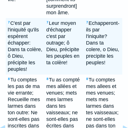
surprendront]
mon âme.
C'est par
Leur moyen
Echapperont-
7
7
7
l'iniquité qu'ils
d'échapper
ils par
espèrent
c'est par
l'iniquite?
échapper:
outrage; ô
Dans ta
Dans ta colère,
Dieu, précipite
colere, o Dieu,
ô Dieu,
les peuples en
precipite les
précipite les
ta colère!
peuples!
peuples!
Tu comptes
Tu as compté
Tu comptes
8
8
8
les pas de ma
mes allées et
mes allees et
vie errante;
venues; mets
mes venues;
Recueille mes
mes larmes
mets mes
larmes dans
dans tes
larmes dans
ton outre: Ne
vaisseaux; ne
tes vaisseaux;
sont-elles pas
sont-elles pas
ne sont-elles
inscrites dans
écrites dans
pas dans ton