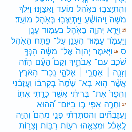
וְהִֽתְיַצְּב֛וּ
בְּאֹ֥הֶל
מוֹעֵ֖ד
וַאֲצַוֶּ֑נּוּ
וַיֵּ֤לֶךְ
מֹשֶׁה֙
וִֽיהוֹשֻׁ֔עַ
וַיִּֽתְיַצְּב֖וּ
בְּאֹ֥הֶל
מוֹעֵֽד׃
וַיֵּרָ֧א
יְהוָ֛ה
בָּאֹ֖הֶל
בְּעַמּ֣וּד
עָנָ֑ן
15
וַיַּעֲמֹ֛ד
עַמּ֥וּד
הֶעָנָ֖ן
עַל־
פֶּ֥תַח
הָאֹֽהֶל׃
ס
וַיֹּ֤אמֶר
יְהוָה֙
אֶל־
מֹשֶׁ֔ה
הִנְּךָ֥
16
שֹׁכֵ֖ב
עִם־
אֲבֹתֶ֑יךָ
וְקָם֩
הָעָ֨ם
הַזֶּ֜ה
וְזָנָ֣ה ׀
אַחֲרֵ֣י ׀
אֱלֹהֵ֣י
נֵֽכַר־
הָאָ֗רֶץ
אֲשֶׁ֨ר
ה֤וּא
בָא־
שָׁ֙מָּה֙
בְּקִרְבּ֔וֹ
וַעֲזָבַ֕נִי
וְהֵפֵר֙
אֶת־
בְּרִיתִ֔י
אֲשֶׁ֥ר
כָּרַ֖תִּי
אִתּֽוֹ׃
וְחָרָ֣ה
אַפִּ֣י
ב֣וֹ
בַיּוֹם־
הַ֠הוּא
17
וַעֲזַבְתִּ֞ים
וְהִסְתַּרְתִּ֨י
פָנַ֤י
מֵהֶם֙
וְהָיָ֣ה
לֶֽאֱכֹ֔ל
וּמְצָאֻ֛הוּ
רָע֥וֹת
רַבּ֖וֹת
וְצָר֑וֹת