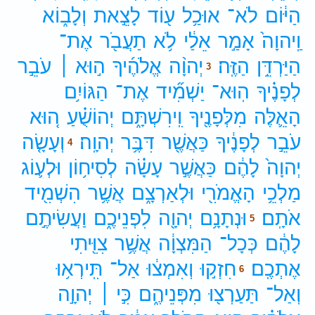
הַיּ֔וֹם
לֹא־
אוּכַ֥ל
ע֖וֹד
לָצֵ֣את
וְלָב֑וֹא
וַֽיהוָה֙
אָמַ֣ר
אֵלַ֔י
לֹ֥א
תַעֲבֹ֖ר
אֶת־
הַיַּרְדֵּ֥ן
הַזֶּֽה׃
יְהוָ֨ה
אֱלֹהֶ֜יךָ
ה֣וּא ׀
עֹבֵ֣ר
3
לְפָנֶ֗יךָ
הֽוּא־
יַשְׁמִ֞יד
אֶת־
הַגּוֹיִ֥ם
הָאֵ֛לֶּה
מִלְּפָנֶ֖יךָ
וִֽירִשְׁתָּ֑ם
יְהוֹשֻׁ֗עַ
ה֚וּא
עֹבֵ֣ר
לְפָנֶ֔יךָ
כַּאֲשֶׁ֖ר
דִּבֶּ֥ר
יְהוָֽה׃
וְעָשָׂ֤ה
4
יְהוָה֙
לָהֶ֔ם
כַּאֲשֶׁ֣ר
עָשָׂ֗ה
לְסִיח֥וֹן
וּלְע֛וֹג
מַלְכֵ֥י
הָאֱמֹרִ֖י
וּלְאַרְצָ֑ם
אֲשֶׁ֥ר
הִשְׁמִ֖יד
אֹתָֽם׃
וּנְתָנָ֥ם
יְהוָ֖ה
לִפְנֵיכֶ֑ם
וַעֲשִׂיתֶ֣ם
5
לָהֶ֔ם
כְּכָל־
הַמִּצְוָ֔ה
אֲשֶׁ֥ר
צִוִּ֖יתִי
אֶתְכֶֽם׃
חִזְק֣וּ
וְאִמְצ֔וּ
אַל־
תִּֽירְא֥וּ
6
וְאַל־
תַּעַרְצ֖וּ
מִפְּנֵיהֶ֑ם
כִּ֣י ׀
יְהוָ֣ה