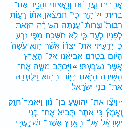
אֲחֵרִים֙
וַעֲבָד֔וּם
וְנִ֣אֲצ֔וּנִי
וְהֵפֵ֖ר
אֶת־
בְּרִיתִֽי׃
וְ֠הָיָה
כִּֽי־
תִמְצֶ֨אןָ
אֹת֜וֹ
רָע֣וֹת
21
רַבּוֹת֮
וְצָרוֹת֒
וְ֠עָנְתָה
הַשִּׁירָ֨ה
הַזֹּ֤את
לְפָנָיו֙
לְעֵ֔ד
כִּ֛י
לֹ֥א
תִשָּׁכַ֖ח
מִפִּ֣י
זַרְע֑וֹ
כִּ֧י
יָדַ֣עְתִּי
אֶת־
יִצְר֗וֹ
אֲשֶׁ֨ר
ה֤וּא
עֹשֶׂה֙
הַיּ֔וֹם
בְּטֶ֣רֶם
אֲבִיאֶ֔נּוּ
אֶל־
הָאָ֖רֶץ
אֲשֶׁ֥ר
נִשְׁבָּֽעְתִּי׃
וַיִּכְתֹּ֥ב
מֹשֶׁ֛ה
אֶת־
22
הַשִּׁירָ֥ה
הַזֹּ֖את
בַּיּ֣וֹם
הַה֑וּא
וַֽיְלַמְּדָ֖הּ
אֶת־
בְּנֵ֥י
יִשְׂרָאֵֽל׃
וַיְצַ֞ו
אֶת־
יְהוֹשֻׁ֣עַ
בִּן־
נ֗וּן
וַיֹּאמֶר֮
חֲזַ֣ק
23
וֶֽאֱמָץ֒
כִּ֣י
אַתָּ֗ה
תָּבִיא֙
אֶת־
בְּנֵ֣י
יִשְׂרָאֵ֔ל
אֶל־
הָאָ֖רֶץ
אֲשֶׁר־
נִשְׁבַּ֣עְתִּי