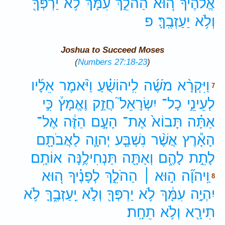
אֱלֹהֶ֗יךָ
ה֚וּא
הַהֹלֵ֣ךְ
עִמָּ֔ךְ
לֹ֥א
יַרְפְּךָ֖
וְלֹ֥א
יַעַזְבֶֽךָּ׃
פ
Joshua to Succeed Moses
(
Numbers 27:18-23
)
וַיִּקְרָ֨א
מֹשֶׁ֜ה
לִֽיהוֹשֻׁ֗עַ
וַיֹּ֨אמֶר
אֵלָ֜יו
7
לְעֵינֵ֣י
כָל־
יִשְׂרָאֵל֮
חֲזַ֣ק
וֶאֱמָץ֒
כִּ֣י
אַתָּ֗ה
תָּבוֹא֙
אֶת־
הָעָ֣ם
הַזֶּ֔ה
אֶל־
הָאָ֕רֶץ
אֲשֶׁ֨ר
נִשְׁבַּ֧ע
יְהוָ֛ה
לַאֲבֹתָ֖ם
לָתֵ֣ת
לָהֶ֑ם
וְאַתָּ֖ה
תַּנְחִילֶ֥נָּה
אוֹתָֽם׃
וַֽיהוָ֞ה
ה֣וּא ׀
הַהֹלֵ֣ךְ
לְפָנֶ֗יךָ
ה֚וּא
8
יִהְיֶ֣ה
עִמָּ֔ךְ
לֹ֥א
יַרְפְּךָ֖
וְלֹ֣א
יַֽעַזְבֶ֑ךָּ
לֹ֥א
תִירָ֖א
וְלֹ֥א
תֵחָֽת׃