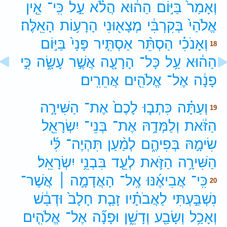
וְאָמַר֙
בַּיּ֣וֹם
הַה֔וּא
הֲלֹ֗א
עַ֣ל
כִּֽי־
אֵ֤ין
אֱלֹהַי֙
בְּקִרְבִּ֔י
מְצָא֖וּנִי
הָרָע֥וֹת
הָאֵֽלֶּה׃
וְאָנֹכִ֗י
הַסְתֵּ֨ר
אַסְתִּ֤יר
פָּנַי֙
בַּיּ֣וֹם
18
הַה֔וּא
עַ֥ל
כָּל־
הָרָעָ֖ה
אֲשֶׁ֣ר
עָשָׂ֑ה
כִּ֣י
פָנָ֔ה
אֶל־
אֱלֹהִ֖ים
אֲחֵרִֽים׃
וְעַתָּ֗ה
כִּתְב֤וּ
לָכֶם֙
אֶת־
הַשִּׁירָ֣ה
19
הַזֹּ֔את
וְלַמְּדָ֥הּ
אֶת־
בְּנֵי־
יִשְׂרָאֵ֖ל
שִׂימָ֣הּ
בְּפִיהֶ֑ם
לְמַ֨עַן
תִּהְיֶה־
לִּ֜י
הַשִּׁירָ֥ה
הַזֹּ֛את
לְעֵ֖ד
בִּבְנֵ֥י
יִשְׂרָאֵֽל׃
כִּֽי־
אֲבִיאֶ֜נּוּ
אֶֽל־
הָאֲדָמָ֣ה ׀
אֲשֶׁר־
20
נִשְׁבַּ֣עְתִּי
לַאֲבֹתָ֗יו
זָבַ֤ת
חָלָב֙
וּדְבַ֔שׁ
וְאָכַ֥ל
וְשָׂבַ֖ע
וְדָשֵׁ֑ן
וּפָנָ֞ה
אֶל־
אֱלֹהִ֤ים