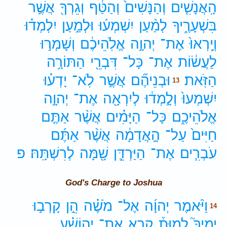
הָֽאֲנָשִׁ֤ים
וְהַנָּשִׁים֙
וְהַטַּ֔ף
וְגֵרְךָ֖
אֲשֶׁ֣ר
בִּשְׁעָרֶ֑יךָ
לְמַ֨עַן
יִשְׁמְע֜וּ
וּלְמַ֣עַן
יִלְמְד֗וּ
וְיָֽרְאוּ֙
אֶת־
יְהוָ֣ה
אֱלֹֽהֵיכֶ֔ם
וְשָׁמְר֣וּ
לַעֲשׂ֔וֹת
אֶת־
כָּל־
דִּבְרֵ֖י
הַתּוֹרָ֥ה
הַזֹּֽאת׃
וּבְנֵיהֶ֞ם
אֲשֶׁ֣ר
לֹֽא־
יָדְע֗וּ
13
יִשְׁמְעוּ֙
וְלָ֣מְד֔וּ
לְיִרְאָ֖ה
אֶת־
יְהוָ֣ה
אֱלֹהֵיכֶ֑ם
כָּל־
הַיָּמִ֗ים
אֲשֶׁ֨ר
אַתֶּ֤ם
חַיִּים֙
עַל־
הָ֣אֲדָמָ֔ה
אֲשֶׁ֨ר
אַתֶּ֜ם
עֹבְרִ֧ים
אֶת־
הַיַּרְדֵּ֛ן
שָׁ֖מָּה
לְרִשְׁתָּֽהּ׃
פ
God's Charge to Joshua
וַיֹּ֨אמֶר
יְהוָ֜ה
אֶל־
מֹשֶׁ֗ה
הֵ֣ן
קָרְב֣וּ
14
יָמֶיךָ֮
לָמוּת֒
קְרָ֣א
אֶת־
יְהוֹשֻׁ֗עַ