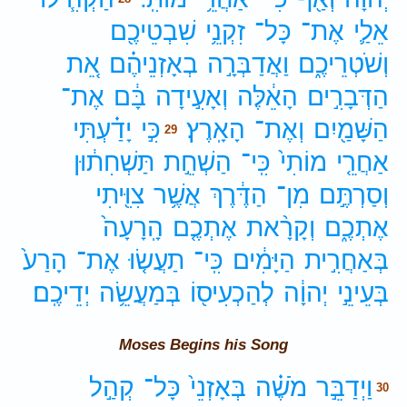
אֵלַ֛י
אֶת־
כָּל־
זִקְנֵ֥י
שִׁבְטֵיכֶ֖ם
וְשֹׁטְרֵיכֶ֑ם
וַאֲדַבְּרָ֣ה
בְאָזְנֵיהֶ֗ם
אֵ֚ת
הַדְּבָרִ֣ים
הָאֵ֔לֶּה
וְאָעִ֣ידָה
בָּ֔ם
אֶת־
הַשָּׁמַ֖יִם
וְאֶת־
הָאָֽרֶץ׃
כִּ֣י
יָדַ֗עְתִּי
29
אַחֲרֵ֤י
מוֹתִי֙
כִּֽי־
הַשְׁחֵ֣ת
תַּשְׁחִת֔וּן
וְסַרְתֶּ֣ם
מִן־
הַדֶּ֔רֶךְ
אֲשֶׁ֥ר
צִוִּ֖יתִי
אֶתְכֶ֑ם
וְקָרָ֨את
אֶתְכֶ֤ם
הָֽרָעָה֙
בְּאַחֲרִ֣ית
הַיָּמִ֔ים
כִּֽי־
תַעֲשׂ֤וּ
אֶת־
הָרַע֙
בְּעֵינֵ֣י
יְהוָ֔ה
לְהַכְעִיס֖וֹ
בְּמַעֲשֵׂ֥ה
יְדֵיכֶֽם׃
Moses Begins his Song
וַיְדַבֵּ֣ר
מֹשֶׁ֗ה
בְּאָזְנֵי֙
כָּל־
קְהַ֣ל
30