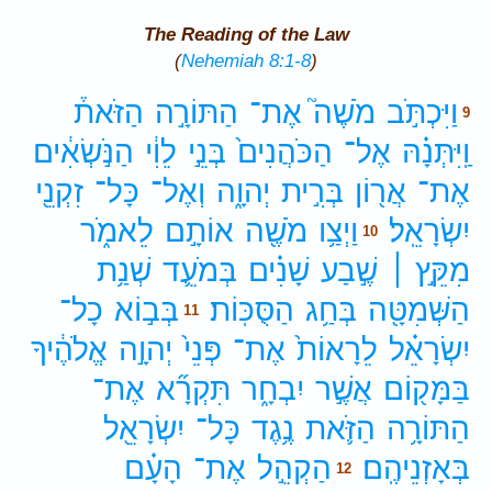
The Reading of the Law
(
Nehemiah 8:1-8
)
וַיִּכְתֹּ֣ב
מֹשֶׁה֮
אֶת־
הַתּוֹרָ֣ה
הַזֹּאת֒
9
וַֽיִּתְּנָ֗הּ
אֶל־
הַכֹּהֲנִים֙
בְּנֵ֣י
לֵוִ֔י
הַנֹּ֣שְׂאִ֔ים
אֶת־
אֲר֖וֹן
בְּרִ֣ית
יְהוָ֑ה
וְאֶל־
כָּל־
זִקְנֵ֖י
יִשְׂרָאֵֽל׃
וַיְצַ֥ו
מֹשֶׁ֖ה
אוֹתָ֣ם
לֵאמֹ֑ר
10
מִקֵּ֣ץ ׀
שֶׁ֣בַע
שָׁנִ֗ים
בְּמֹעֵ֛ד
שְׁנַ֥ת
הַשְּׁמִטָּ֖ה
בְּחַ֥ג
הַסֻּכּֽוֹת׃
בְּב֣וֹא
כָל־
11
יִשְׂרָאֵ֗ל
לֵרָאוֹת֙
אֶת־
פְּנֵי֙
יְהוָ֣ה
אֱלֹהֶ֔יךָ
בַּמָּק֖וֹם
אֲשֶׁ֣ר
יִבְחָ֑ר
תִּקְרָ֞א
אֶת־
הַתּוֹרָ֥ה
הַזֹּ֛את
נֶ֥גֶד
כָּל־
יִשְׂרָאֵ֖ל
בְּאָזְנֵיהֶֽם׃
הַקְהֵ֣ל
אֶת־
הָעָ֗ם
12