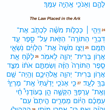
לָהֶ֑ם
וְאָנֹכִ֖י
אֶֽהְיֶ֥ה
עִמָּֽךְ׃
The Law Placed in the Ark
וַיְהִ֣י ׀
כְּכַלּ֣וֹת
מֹשֶׁ֗ה
לִכְתֹּ֛ב
אֶת־
24
דִּבְרֵ֥י
הַתּוֹרָֽה־
הַזֹּ֖את
עַל־
סֵ֑פֶר
עַ֖ד
תֻּמָּֽם׃
וַיְצַ֤ו
מֹשֶׁה֙
אֶת־
הַלְוִיִּ֔ם
נֹֽשְׂאֵ֛י
25
אֲר֥וֹן
בְּרִית־
יְהוָ֖ה
לֵאמֹֽר׃
לָקֹ֗חַ
אֵ֣ת
26
סֵ֤פֶר
הַתּוֹרָה֙
הַזֶּ֔ה
וְשַׂמְתֶּ֣ם
אֹת֔וֹ
מִצַּ֛ד
אֲר֥וֹן
בְּרִית־
יְהוָ֖ה
אֱלֹהֵיכֶ֑ם
וְהָֽיָה־
שָׁ֥ם
בְּךָ֖
לְעֵֽד׃
כִּ֣י
אָנֹכִ֤י
יָדַ֙עְתִּי֙
אֶֽת־
מֶרְיְךָ֔
27
וְאֶֽת־
עָרְפְּךָ֖
הַקָּשֶׁ֑ה
הֵ֣ן
בְּעוֹדֶנִּי֩
חַ֨י
עִמָּכֶ֜ם
הַיּ֗וֹם
מַמְרִ֤ים
הֱיִתֶם֙
עִם־
יְהֹוָ֔ה
וְאַ֖ף
כִּי־
אַחֲרֵ֥י
מוֹתִֽי׃
הַקְהִ֧ילוּ
28