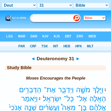
Bible
>
Study Bible
> Deuteronomy 31
◄
Deuteronomy 31
►
Study Bible
Moses Encourages the People
וַיֵּ֖לֶךְ
מֹשֶׁ֑ה
וַיְדַבֵּ֛ר
אֶת־
הַדְּבָרִ֥ים
1
הָאֵ֖לֶּה
אֶל־
כָּל־
יִשְׂרָאֵֽל׃
וַיֹּ֣אמֶר
2
אֲלֵהֶ֗ם
בֶּן־
מֵאָה֩
וְעֶשְׂרִ֨ים
שָׁנָ֤ה
אָנֹכִי֙