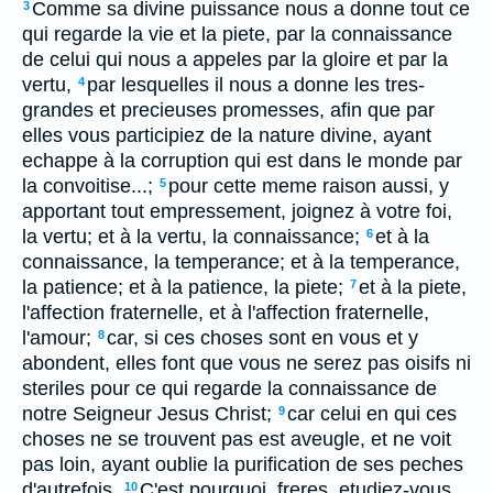
Comme sa divine puissance nous a donne tout ce
3
qui regarde la vie et la piete, par la connaissance
de celui qui nous a appeles par la gloire et par la
vertu,
par lesquelles il nous a donne les tres-
4
grandes et precieuses promesses, afin que par
elles vous participiez de la nature divine, ayant
echappe à la corruption qui est dans le monde par
la convoitise...;
pour cette meme raison aussi, y
5
apportant tout empressement, joignez à votre foi,
la vertu; et à la vertu, la connaissance;
et à la
6
connaissance, la temperance; et à la temperance,
la patience; et à la patience, la piete;
et à la piete,
7
l'affection fraternelle, et à l'affection fraternelle,
l'amour;
car, si ces choses sont en vous et y
8
abondent, elles font que vous ne serez pas oisifs ni
steriles pour ce qui regarde la connaissance de
notre Seigneur Jesus Christ;
car celui en qui ces
9
choses ne se trouvent pas est aveugle, et ne voit
pas loin, ayant oublie la purification de ses peches
d'autrefois.
C'est pourquoi, freres, etudiez-vous
10