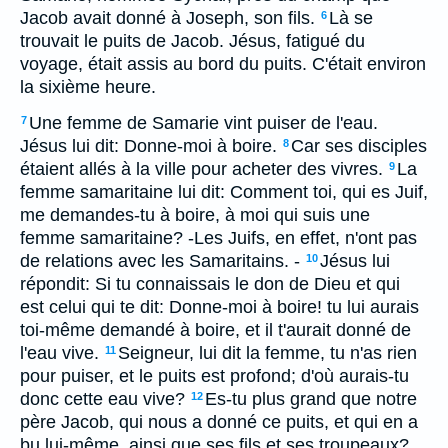
Jacob avait donné à Joseph, son fils.
Là se
6
trouvait le puits de Jacob. Jésus, fatigué du
voyage, était assis au bord du puits. C'était environ
la sixième heure.
Une femme de Samarie vint puiser de l'eau.
7
Jésus lui dit: Donne-moi à boire.
Car ses disciples
8
étaient allés à la ville pour acheter des vivres.
La
9
femme samaritaine lui dit: Comment toi, qui es Juif,
me demandes-tu à boire, à moi qui suis une
femme samaritaine? -Les Juifs, en effet, n'ont pas
de relations avec les Samaritains. -
Jésus lui
10
répondit: Si tu connaissais le don de Dieu et qui
est celui qui te dit: Donne-moi à boire! tu lui aurais
toi-même demandé à boire, et il t'aurait donné de
l'eau vive.
Seigneur, lui dit la femme, tu n'as rien
11
pour puiser, et le puits est profond; d'où aurais-tu
donc cette eau vive?
Es-tu plus grand que notre
12
père Jacob, qui nous a donné ce puits, et qui en a
bu lui-même, ainsi que ses fils et ses troupeaux?