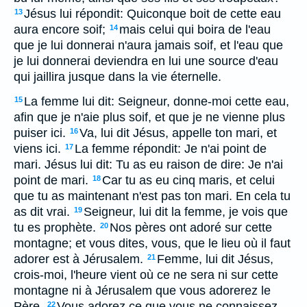
Jésus lui répondit: Quiconque boit de cette eau
13
aura encore soif;
mais celui qui boira de l'eau
14
que je lui donnerai n'aura jamais soif, et l'eau que
je lui donnerai deviendra en lui une source d'eau
qui jaillira jusque dans la vie éternelle.
La femme lui dit: Seigneur, donne-moi cette eau,
15
afin que je n'aie plus soif, et que je ne vienne plus
puiser ici.
Va, lui dit Jésus, appelle ton mari, et
16
viens ici.
La femme répondit: Je n'ai point de
17
mari. Jésus lui dit: Tu as eu raison de dire: Je n'ai
point de mari.
Car tu as eu cinq maris, et celui
18
que tu as maintenant n'est pas ton mari. En cela tu
as dit vrai.
Seigneur, lui dit la femme, je vois que
19
tu es prophète.
Nos pères ont adoré sur cette
20
montagne; et vous dites, vous, que le lieu où il faut
adorer est à Jérusalem.
Femme, lui dit Jésus,
21
crois-moi, l'heure vient où ce ne sera ni sur cette
montagne ni à Jérusalem que vous adorerez le
Père.
Vous adorez ce que vous ne connaissez
22