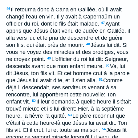
Il retourna donc à Cana en Galilée, où il avait
46
changé l'eau en vin. Il y avait à Capernaüm un
officier du roi, dont le fils était malade.
Ayant
47
appris que Jésus était venu de Judée en Galilée, il
alla vers lui, et le pria de descendre et de guérir
son fils, qui était près de mourir.
Jésus lui dit: Si
48
vous ne voyez des miracles et des prodiges, vous
ne croyez point.
L'officier du roi lui dit: Seigneur,
49
descends avant que mon enfant meure.
Va, lui
50
dit Jésus, ton fils vit. Et cet homme crut à la parole
que Jésus lui avait dite, et il s'en alla.
Comme
51
déjà il descendait, ses serviteurs venant à sa
rencontre, lui apportèrent cette nouvelle: Ton
enfant vit.
Il leur demanda à quelle heure il s'était
52
trouvé mieux; et ils lui dirent: Hier, à la septième
heure, la fièvre l'a quitté.
Le père reconnut que
53
c'était à cette heure-là que Jésus lui avait dit: Ton
fils vit. Et il crut, lui et toute sa maison.
Jésus fit
54
encore ce second miracle lorsqu'il fut venu de