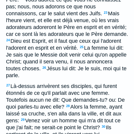
pas; nous, nous adorons ce que nous
connaissons, car le salut vient des Juifs.
Mais
23
l'heure vient, et elle est déjà venue, où les vrais
adorateurs adoreront le Père en esprit et en vérité;
car ce sont là les adorateurs que le Père demande.
Dieu est Esprit, et il faut que ceux qui l'adorent
24
l'adorent en esprit et en vérité.
La femme lui dit:
25
Je sais que le Messie doit venir celui qu'on appelle
Christ; quand il sera venu, il nous annoncera
toutes choses.
Jésus lui dit: Je le suis, moi qui te
26
parle.
Là-dessus arrivèrent ses disciples, qui furent
27
étonnés de ce qu'il parlait avec une femme.
Toutefois aucun ne dit: Que demandes-tu? ou: De
quoi parles-tu avec elle?
Alors la femme, ayant
28
laissé sa cruche, s'en alla dans la ville, et dit aux
gens:
Venez voir un homme qui m'a dit tout ce
29
que j'ai fait; ne serait-ce point le Christ?
Ils
30