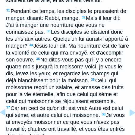
sortirent de la ville, et ils vinrent vers lui.
Pendant ce temps, les disciples le pressaient de
31
manger, disant: Rabbi, mange.
Mais il leur dit:
32
J'ai à manger une nourriture que vous ne
connaissez pas.
Les disciples se disaient donc
33
les uns aux autres: Quelqu'un lui aurait-il apporté à
manger?
Jésus leur dit: Ma nourriture est de faire
34
la volonté de celui qui m'a envoyé, et d'accomplir
son oeuvre.
Ne dites-vous pas qu'il y a encore
35
quatre mois jusqu'à la moisson? Voici, je vous le
dis, levez les yeux, et regardez les champs qui
déjà blanchissent pour la moisson.
Celui qui
36
moissonne reçoit un salaire, et amasse des fruits
pour la vie éternelle, afin que celui qui sème et
celui qui moissonne se réjouissent ensemble.
Car en ceci ce qu'on dit est vrai: Autre est celui
37
qui sème, et autre celui qui moissonne.
Je vous
38
ai envoyés moissonner ce que vous n'avez pas
travaillé; d'autres ont travaillé, et vous êtes entrés