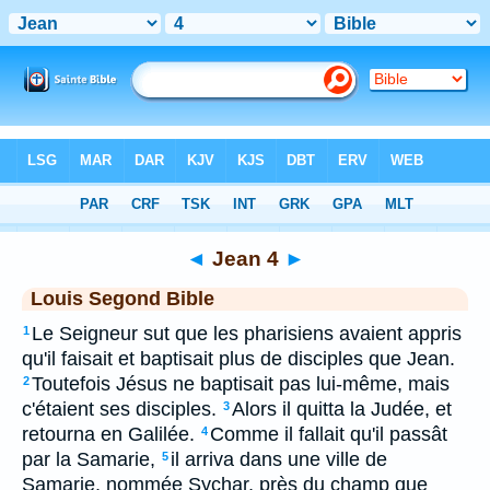
Bible
>
LSG
> Jean 4
◄
Jean 4
►
Louis Segond Bible
Le Seigneur sut que les pharisiens avaient appris
1
qu'il faisait et baptisait plus de disciples que Jean.
Toutefois Jésus ne baptisait pas lui-même, mais
2
c'étaient ses disciples.
Alors il quitta la Judée, et
3
retourna en Galilée.
Comme il fallait qu'il passât
4
par la Samarie,
il arriva dans une ville de
5
Samarie, nommée Sychar, près du champ que