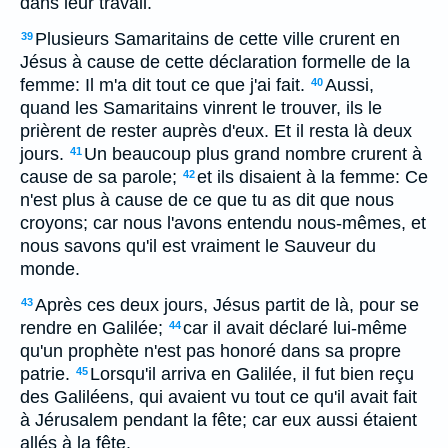
dans leur travail.
Plusieurs Samaritains de cette ville crurent en
39
Jésus à cause de cette déclaration formelle de la
femme: Il m'a dit tout ce que j'ai fait.
Aussi,
40
quand les Samaritains vinrent le trouver, ils le
prièrent de rester auprès d'eux. Et il resta là deux
jours.
Un beaucoup plus grand nombre crurent à
41
cause de sa parole;
et ils disaient à la femme: Ce
42
n'est plus à cause de ce que tu as dit que nous
croyons; car nous l'avons entendu nous-mêmes, et
nous savons qu'il est vraiment le Sauveur du
monde.
Après ces deux jours, Jésus partit de là, pour se
43
rendre en Galilée;
car il avait déclaré lui-même
44
qu'un prophète n'est pas honoré dans sa propre
patrie.
Lorsqu'il arriva en Galilée, il fut bien reçu
45
des Galiléens, qui avaient vu tout ce qu'il avait fait
à Jérusalem pendant la fête; car eux aussi étaient
allés à la fête.