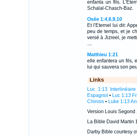
enfanta un fils. L'Et
Schalal-Chasch-Baz.
Osée 1:4,6,9,10
Et l'Eternel lui dit: A
peu de temps, et je c
versé à Jizreel, je met
…
Matthieu 1:21
elle enfantera un fils,
lui qui sauvera son pe
Links
Luc 1:13 Interlinéaire
Espagnol
•
Luc 1:13 F
Chinois
•
Luke 1:13 An
Version Louis Segond
La Bible David Martin 
Darby Bible courtesy o