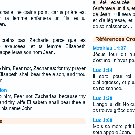
a été exaucée. 
t'enfantera un fils, 
charie, ne crains point; car ta prière est
de Jean.
Il sera 
14
h ta femme enfantera un fils, et tu
et d'allégresse, et
an.
de sa naissance.…
Références Cro
e crains pas, Zacharie, parce que tes
te exaucees, et ta femme Elisabeth
Matthieu 14:27
tu appelleras son nom Jean.
Jésus leur dit au
c'est moi; n'ayez pa
 him, Fear not, Zacharias: for thy prayer
Luc 1:14
Elisabeth shall bear thee a son, and thou
Il sera pour toi
n.
d'allégresse, et pl
sa naissance.
ion
o him, Fear not, Zacharias: because thy
Luc 1:30
and thy wife Elisabeth shall bear thee a
L'ange lui dit: Ne cr
l his name John.
as trouvé grâce dev
Luc 1:60
e
Mais sa mère prit la
sera appelé Jean.