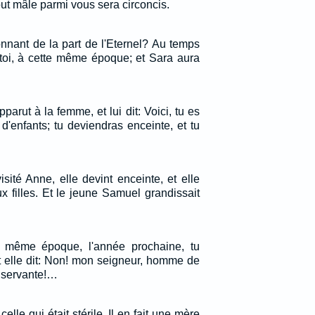
tout mâle parmi vous sera circoncis.
étonnant de la part de l'Eternel? Au temps
s toi, à cette même époque; et Sara aura
parut à la femme, et lui dit: Voici, tu es
t d'enfants; tu deviendras enceinte, et tu
isité Anne, elle devint enceinte, et elle
eux filles. Et le jeune Samuel grandissait
te même époque, l'année prochaine, tu
t elle dit: Non! mon seigneur, homme de
 servante!…
lle qui était stérile, Il en fait une mère