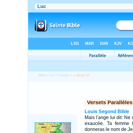
Bible
>
Luc
>
Chapitre 1
> Verset 13
Versets Parallèles
Louis Segond Bible
Mais l'ange lui dit: Ne 
exaucée. Ta femme Eli
donneras le nom de Je