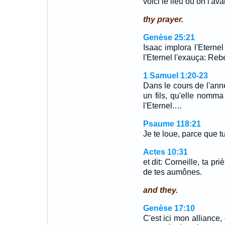
voici le lieu où on l'ava
thy prayer.
Genèse 25:21
Isaac implora l'Eternel
l'Eternel l'exauça: Reb
1 Samuel 1:20-23
Dans le cours de l'anné
un fils, qu'elle nomma 
l'Eternel.…
Psaume 118:21
Je te loue, parce que 
Actes 10:31
et dit: Corneille, ta p
de tes aumônes.
and they.
Genèse 17:10
C'est ici mon alliance,