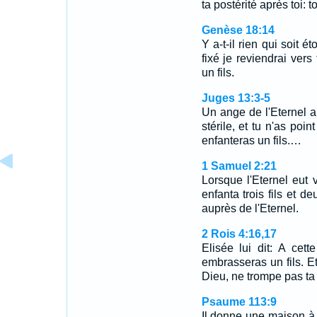
ta postérité après toi: 
Genèse 18:14
Y a-t-il rien qui soit 
fixé je reviendrai ver
un fils.
Juges 13:3-5
Un ange de l'Eternel ap
stérile, et tu n'as poin
enfanteras un fils.…
1 Samuel 2:21
Lorsque l'Eternel eut v
enfanta trois fils et d
auprès de l'Eternel.
2 Rois 4:16,17
Elisée lui dit: A cet
embrasseras un fils. E
Dieu, ne trompe pas ta
Psaume 113:9
Il donne une maison à ce