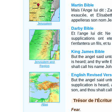
Martin Bible
Mais l'Ange lui dit : Za
exaucée, et Elisabet
appelleras son nom Je
Darby Bible
Et l'ange lui dit: N
supplications ont e
t'enfantera un fils, et 
King James Bible
But the angel said unto
is heard; and thy wife 
shalt call his name Joh
English Revised Vers
But the angel said unt
supplication is heard, 
son, and thou shalt cal
Trésor de l'Écritur
Fear.