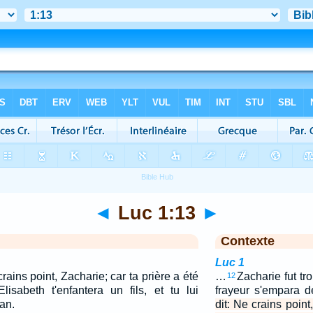
◄
Luc 1:13
►
Contexte
Luc 1
crains point, Zacharie; car ta prière a été
…
Zacharie fut tro
12
sabeth t'enfantera un fils, et tu lui
frayeur s'empara d
an.
dit: Ne crains point