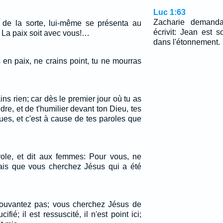
Luc 1:63
Zacharie demanda 
nt de la sorte, lui-même se présenta au
écrivit: Jean est 
t: La paix soit avec vous!…
dans l'étonnement.
is en paix, ne crains point, tu ne mourras
ains rien; car dès le premier jour où tu as
e, et de t'humilier devant ton Dieu, tes
ues, et c'est à cause de tes paroles que
arole, et dit aux femmes: Pour vous, ne
sais que vous cherchez Jésus qui a été
épouvantez pas; vous cherchez Jésus de
ifié; il est ressuscité, il n'est point ici;