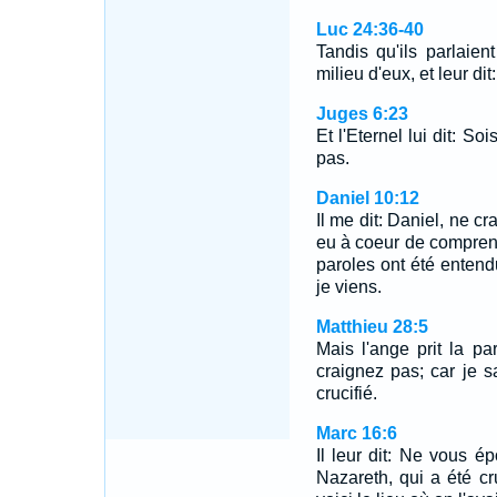
Luc 24:36-40
Tandis qu'ils parlaie
milieu d'eux, et leur di
Juges 6:23
Et l'Eternel lui dit: So
pas.
Daniel 10:12
Il me dit: Daniel, ne cr
eu à coeur de comprendr
paroles ont été entend
je viens.
Matthieu 28:5
Mais l'ange prit la p
craignez pas; car je 
crucifié.
Marc 16:6
Il leur dit: Ne vous 
Nazareth, qui a été cruc