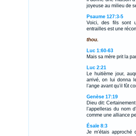
joyeuse au milieu de se
Psaume 127:3-5
Voici, des fils sont 
entrailles est une ré
thou.
Luc 1:60-63
Mais sa mère prit la pa
Luc 2:21
Le huitième jour, auqu
arrivé, on lui donna 
l'ange avant qu'il fût 
Genèse 17:19
Dieu dit: Certainement 
l'appelleras du nom d'
comme une alliance perp
Ésaïe 8:3
Je m'étais approché d