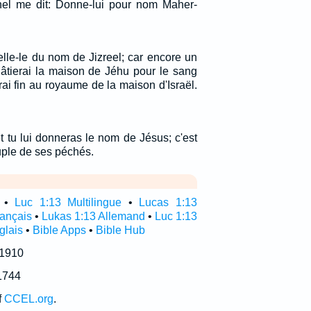
ernel me dit: Donne-lui pour nom Maher-
ppelle-le du nom de Jizreel; car encore un
hâtierai la maison de Jéhu pour le sang
trai fin au royaume de la maison d'Israël.
 et tu lui donneras le nom de Jésus; c'est
uple de ses péchés.
•
Luc 1:13 Multilingue
•
Lucas 1:13
rançais
•
Lukas 1:13 Allemand
•
Luc 1:13
glais
•
Bible Apps
•
Bible Hub
 1910
1744
f
CCEL.org
.