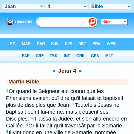
Bible
>
MAR
> Jean 4
◄
Jean 4
►
Martin Bible
Or quand le Seigneur eut connu que les
1
Pharisiens avaient ouï dire qu'il faisait et baptisait
plus de disciples que Jean;
Toutefois Jésus ne
2
baptisait point lui-même, mais c'étaient ses
Disciples;
Il laissa la Judée, et s'en alla encore en
3
Galilée.
Or il fallait qu'il traversât par la Samarie.
4
Il vint donc en une ville de Samarie, nommée
5