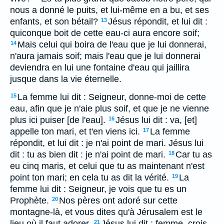
nous a donné le puits, et lui-même en a bu, et ses
enfants, et son bétail?
Jésus répondit, et lui dit :
13
quiconque boit de cette eau-ci aura encore soif;
Mais celui qui boira de l'eau que je lui donnerai,
14
n'aura jamais soif; mais l'eau que je lui donnerai
deviendra en lui une fontaine d'eau qui jaillira
jusque dans la vie éternelle.
La femme lui dit : Seigneur, donne-moi de cette
15
eau, afin que je n'aie plus soif, et que je ne vienne
plus ici puiser [de l'eau].
Jésus lui dit : va, [et]
16
appelle ton mari, et t'en viens ici.
La femme
17
répondit, et lui dit : je n'ai point de mari. Jésus lui
dit : tu as bien dit : je n'ai point de mari.
Car tu as
18
eu cinq maris, et celui que tu as maintenant n'est
point ton mari; en cela tu as dit la vérité.
La
19
femme lui dit : Seigneur, je vois que tu es un
Prophète.
Nos pères ont adoré sur cette
20
montagne-là, et vous dites qu'à Jérusalem est le
lieu où il faut adorer.
Jésus lui dit : femme, crois-
21