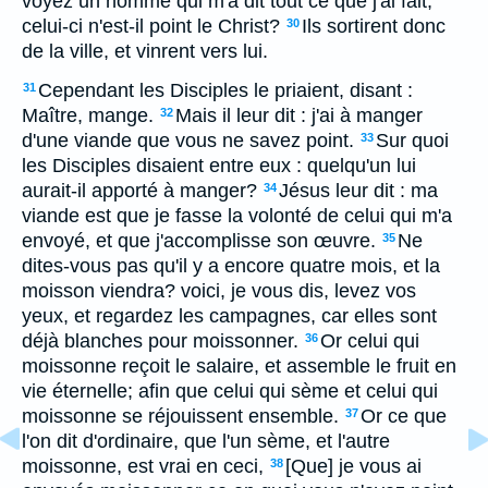
voyez un homme qui m'a dit tout ce que j'ai fait,
celui-ci n'est-il point le Christ?
Ils sortirent donc
30
de la ville, et vinrent vers lui.
Cependant les Disciples le priaient, disant :
31
Maître, mange.
Mais il leur dit : j'ai à manger
32
d'une viande que vous ne savez point.
Sur quoi
33
les Disciples disaient entre eux : quelqu'un lui
aurait-il apporté à manger?
Jésus leur dit : ma
34
viande est que je fasse la volonté de celui qui m'a
envoyé, et que j'accomplisse son œuvre.
Ne
35
dites-vous pas qu'il y a encore quatre mois, et la
moisson viendra? voici, je vous dis, levez vos
yeux, et regardez les campagnes, car elles sont
déjà blanches pour moissonner.
Or celui qui
36
moissonne reçoit le salaire, et assemble le fruit en
vie éternelle; afin que celui qui sème et celui qui
moissonne se réjouissent ensemble.
Or ce que
37
l'on dit d'ordinaire, que l'un sème, et l'autre
moissonne, est vrai en ceci,
[Que] je vous ai
38