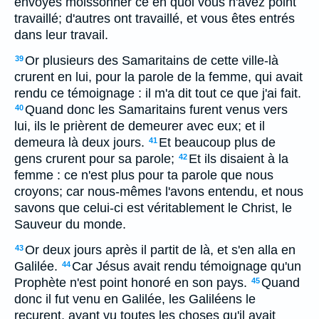
envoyés moissonner ce en quoi vous n'avez point
travaillé; d'autres ont travaillé, et vous êtes entrés
dans leur travail.
Or plusieurs des Samaritains de cette ville-là
39
crurent en lui, pour la parole de la femme, qui avait
rendu ce témoignage : il m'a dit tout ce que j'ai fait.
Quand donc les Samaritains furent venus vers
40
lui, ils le prièrent de demeurer avec eux; et il
demeura là deux jours.
Et beaucoup plus de
41
gens crurent pour sa parole;
Et ils disaient à la
42
femme : ce n'est plus pour ta parole que nous
croyons; car nous-mêmes l'avons entendu, et nous
savons que celui-ci est véritablement le Christ, le
Sauveur du monde.
Or deux jours après il partit de là, et s'en alla en
43
Galilée.
Car Jésus avait rendu témoignage qu'un
44
Prophète n'est point honoré en son pays.
Quand
45
donc il fut venu en Galilée, les Galiléens le
reçurent, ayant vu toutes les choses qu'il avait