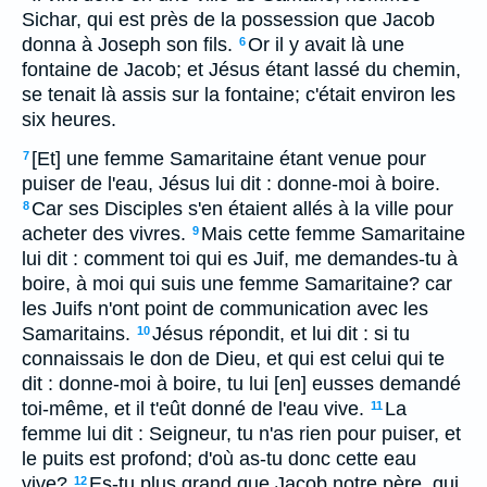
Sichar, qui est près de la possession que Jacob
donna à Joseph son fils.
Or il y avait là une
6
fontaine de Jacob; et Jésus étant lassé du chemin,
se tenait là assis sur la fontaine; c'était environ les
six heures.
[Et] une femme Samaritaine étant venue pour
7
puiser de l'eau, Jésus lui dit : donne-moi à boire.
Car ses Disciples s'en étaient allés à la ville pour
8
acheter des vivres.
Mais cette femme Samaritaine
9
lui dit : comment toi qui es Juif, me demandes-tu à
boire, à moi qui suis une femme Samaritaine? car
les Juifs n'ont point de communication avec les
Samaritains.
Jésus répondit, et lui dit : si tu
10
connaissais le don de Dieu, et qui est celui qui te
dit : donne-moi à boire, tu lui [en] eusses demandé
toi-même, et il t'eût donné de l'eau vive.
La
11
femme lui dit : Seigneur, tu n'as rien pour puiser, et
le puits est profond; d'où as-tu donc cette eau
vive?
Es-tu plus grand que Jacob notre père, qui
12