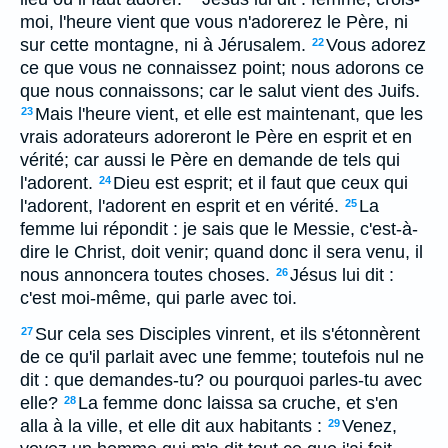
moi, l'heure vient que vous n'adorerez le Père, ni
sur cette montagne, ni à Jérusalem.
Vous adorez
22
ce que vous ne connaissez point; nous adorons ce
que nous connaissons; car le salut vient des Juifs.
Mais l'heure vient, et elle est maintenant, que les
23
vrais adorateurs adoreront le Père en esprit et en
vérité; car aussi le Père en demande de tels qui
l'adorent.
Dieu est esprit; et il faut que ceux qui
24
l'adorent, l'adorent en esprit et en vérité.
La
25
femme lui répondit : je sais que le Messie, c'est-à-
dire le Christ, doit venir; quand donc il sera venu, il
nous annoncera toutes choses.
Jésus lui dit :
26
c'est moi-même, qui parle avec toi.
Sur cela ses Disciples vinrent, et ils s'étonnèrent
27
de ce qu'il parlait avec une femme; toutefois nul ne
dit : que demandes-tu? ou pourquoi parles-tu avec
elle?
La femme donc laissa sa cruche, et s'en
28
alla à la ville, et elle dit aux habitants :
Venez,
29