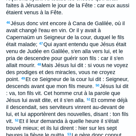
faites à Jérusalem le jour de la Fête : car eux aussi
étaient venus à la Fête.
Jésus donc vint encore à Cana de Galilée, où il
46
avait changé l'eau en vin. Or il y avait à
Capernaüm un Seigneur de la cour, duquel le fils
était malade;
Qui ayant entendu que Jésus était
47
venu de Judée en Galilée, s'en alla vers lui, et le
pria de descendre pour guérir son fils : car il s'en
allait mourir.
Mais Jésus lui dit : si vous ne voyez
48
des prodiges et des miracles, vous ne croyez
point.
Et ce Seigneur de la cour lui dit : Seigneur,
49
descends avant que mon fils meure.
Jésus lui dit
50
: va, ton fils vit. Cet homme crut à la parole que
Jésus lui avait dite, et il s'en alla.
Et comme déjà
51
il descendait, ses serviteurs vinrent au-devant de
lui, et lui apportèrent des nouvelles, disant : ton fils
vit.
Et il leur demanda à quelle heure il s'était
52
trouvé mieux; et ils lui dirent : hier sur les sept
heures la fièvre le quitta.
Le père donc connut
53