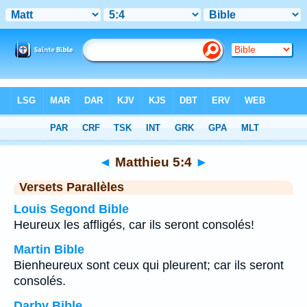
Bible
>
Matthieu
>
Chapitre 5
> Verset 4
◄
Matthieu 5:4
►
Versets Parallèles
Louis Segond Bible
Heureux les affligés, car ils seront consolés!
Martin Bible
Bienheureux sont ceux qui pleurent; car ils seront
consolés.
Darby Bible