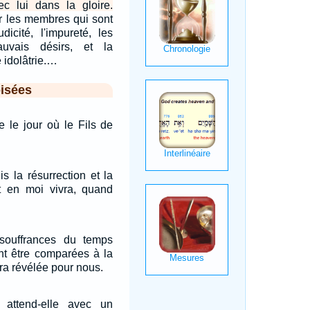
ec lui dans la gloire.
r les membres qui sont
udicité, l'impureté, les
uvais désirs, et la
e idolâtrie.…
isées
 le jour où le Fils de
is la résurrection et la
it en moi vivra, quand
souffrances du temps
nt être comparées à la
era révélée pour nous.
 attend-elle avec un