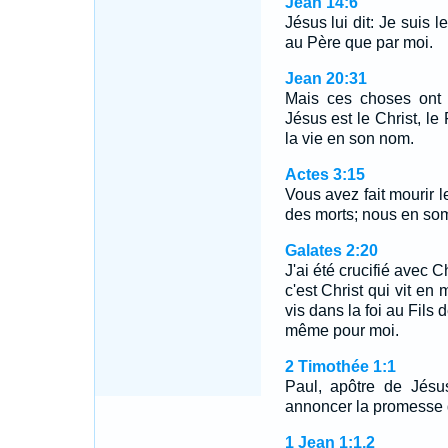
Jean 14:6
Jésus lui dit: Je suis l
au Père que par moi.
Jean 20:31
Mais ces choses ont 
Jésus est le Christ, le
la vie en son nom.
Actes 3:15
Vous avez fait mourir l
des morts; nous en so
Galates 2:20
J'ai été crucifié avec Ch
c'est Christ qui vit en 
vis dans la foi au Fils d
même pour moi.
2 Timothée 1:1
Paul, apôtre de Jésus
annoncer la promesse d
1 Jean 1:1,2