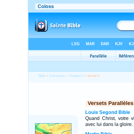
Bible
>
Colossiens
>
Chapitre 3
> Verset 4
Versets Parallèles
Louis Segond Bible
Quand Christ, votre vi
avec lui dans la gloire.