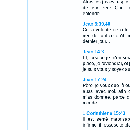
Alors les justes respl
de leur Père. Que ce
entende.
Jean 6:39,40
Or, la volonté de celu
rien de tout ce qu'il 
dernier jour.…
Jean 14:3
Et, lorsque je m'en ser
place, je reviendrai, et
je suis vous y soyez au
Jean 17:24
Père, je veux que là o
aussi avec moi, afin q
m'as donnée, parce q
monde.
1 Corinthiens 15:43
il est semé méprisabl
infirme, il ressuscite pl