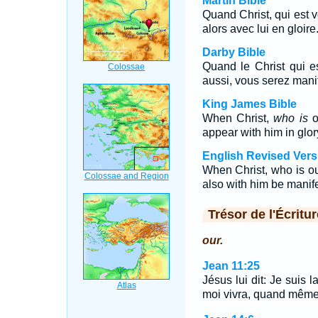
Martin Bible
Quand Christ, qui est v
alors avec lui en gloire
Darby Bible
Quand le Christ qui es
aussi, vous serez manif
King James Bible
When Christ,
who is
ou
appear with him in glor
English Revised Vers
When Christ, who is our
also with him be manife
Trésor de l'Écritur
our.
Jean 11:25
Jésus lui dit: Je suis l
moi vivra, quand même i