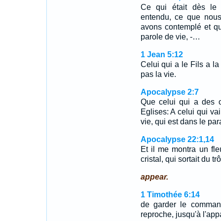
Ce qui était dès l
entendu, ce que nou
avons contemplé et qu
parole de vie, -…
1 Jean 5:12
Celui qui a le Fils a la
pas la vie.
Apocalypse 2:7
Que celui qui a des o
Eglises: A celui qui va
vie, qui est dans le pa
Apocalypse 22:1,14
Et il me montra un fl
cristal, qui sortait du 
appear.
1 Timothée 6:14
de garder le command
reproche, jusqu'à l'app