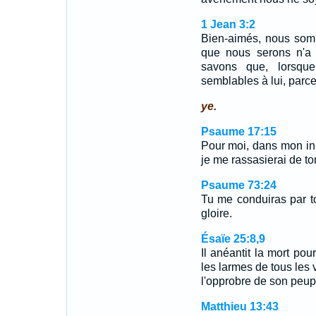
1 Jean 3:2
Bien-aimés, nous som
que nous serons n'a 
savons que, lorsque
semblables à lui, parce 
ye.
Psaume 17:15
Pour moi, dans mon inno
je me rassasierai de t
Psaume 73:24
Tu me conduiras par t
gloire.
Ésaïe 25:8,9
Il anéantit la mort pou
les larmes de tous les vi
l'opprobre de son peupl
Matthieu 13:43