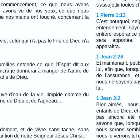
e commencement, ce que nous avons
s'assujettir toutes 
s avons vu de nos yeux, ce que nous
1 Pierre 1:13
e nos mains ont touché, concernant la
C'est pourquoi, cei
entendement, soye
entière espérance 
sera apportée, l
 vie; celui qui n'a pas le Fils de Dieu n'a
apparaîtra.
1 Jean 2:28
Et maintenant, peti
reilles entende ce que l'Esprit dit aux
lui, afin que, lorsq
incra je donnerai à manger de l'arbre de
de l'assurance, e
radis de Dieu.
nous ne soyons pas
lui.
euve d'eau de la vie, limpide comme du
1 Jean 3:2
trône de Dieu et de l'agneau.…
Bien-aimés, nou
enfants de Dieu, et
pas encore été m
savons que, lorsqu
ement, et de vivre sans tache, sans
nous serons sembl
arition de notre Seigneur Jésus Christ,
nous le verrons tel q