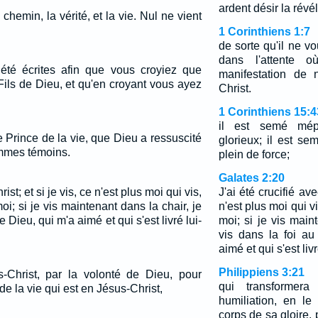
ardent désir la révél
e chemin, la vérité, et la vie. Nul ne vient
1 Corinthiens 1:7
de sorte qu'il ne 
dans l'attente 
été écrites afin que vous croyiez que
manifestation de 
 Fils de Dieu, et qu'en croyant vous ayez
Christ.
1 Corinthiens 15:4
il est semé mépri
e Prince de la vie, que Dieu a ressuscité
glorieux; il est sem
mmes témoins.
plein de force;
Galates 2:20
rist; et si je vis, ce n'est plus moi qui vis,
J'ai été crucifié ave
moi; si je vis maintenant dans la chair, je
n'est plus moi qui vi
e Dieu, qui m'a aimé et qui s'est livré lui-
moi; si je vis main
vis dans la foi au
aimé et qui s'est li
Philippiens 3:21
-Christ, par la volonté de Dieu, pour
qui transformer
e la vie qui est en Jésus-Christ,
humiliation, en l
corps de sa gloire, 