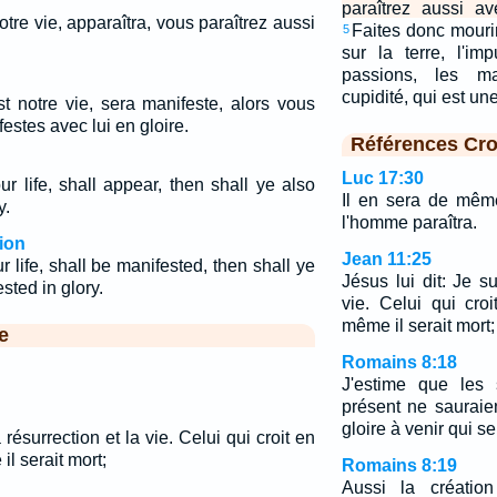
paraîtrez aussi av
otre vie, apparaîtra, vous paraîtrez aussi
Faites donc mouri
5
.
sur la terre, l'imp
passions, les ma
cupidité, qui est un
t notre vie, sera manifeste, alors vous
estes avec lui en gloire.
Références Cro
Luc 17:30
r life, shall appear, then shall ye also
Il en sera de même
y.
l'homme paraîtra.
ion
Jean 11:25
 life, shall be manifested, then shall ye
Jésus lui dit: Je su
sted in glory.
vie. Celui qui cro
même il serait mort;
e
Romains 8:18
J'estime que les 
présent ne sauraie
gloire à venir qui s
a résurrection et la vie. Celui qui croit en
l serait mort;
Romains 8:19
Aussi la création