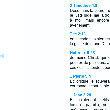
2 Timothée 4:8
Désormais la couronne 
le juste juge, me la d
à moi, mais encore
avènement.
Tite 2:13
en attendant la bienhe
la gloire du grand Dieu
Hébreux 9:28
de même Christ, qui s'e
péchés de plusieurs, a
ceux qui l'attendent pou
1 Pierre 5:4
Et lorsque le souvera
couronne incorruptible 
1 Jean 2:28
Et maintenant, petit
lorsqu'il paraîtra, n
avènement nous ne soyo