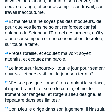
la vallee de Gabaon, pour faire son oeuvre, son
oeuvre etrange, et pour accomplir son travail, son
travail inaccoutume.
Et maintenant ne soyez pas des moqueurs, de
22
peur que vos liens ne soient renforces; car j'ai
entendu du Seigneur, l'Eternel des armees, qu'il y
a une consomption et une consomption decretee,
sur toute la terre.
Pretez l'oreille, et ecoutez ma voix; soyez
23
attentifs, et ecoutez ma parole.
Le laboureur laboure-t-il tout le jour pour semer?
24
ouvre-t-il et herse-t-il tout le jour son terrain?
N'est-ce pas que, lorsqu'il en a aplani la surface,
25
il repand l'aneth, et seme le cumin, et met le
froment par rangees, et l'orge au lieu designe, et
l'epeautre dans ses limites?
Son Dieu le dirige dans son jugement; il l'instruit.
26