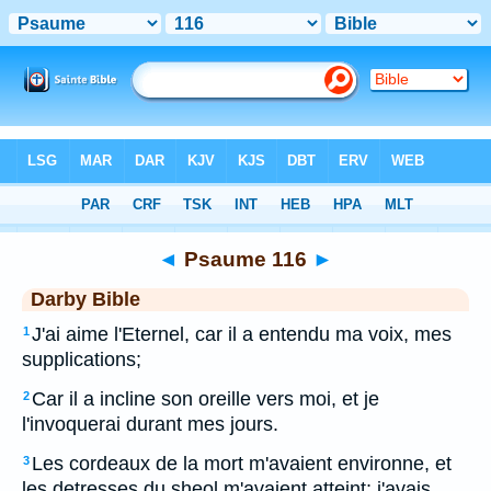
Bible
>
DAR
> Psaume 116
◄
Psaume 116
►
Darby Bible
J'ai aime l'Eternel, car il a entendu ma voix, mes
1
supplications;
Car il a incline son oreille vers moi, et je
2
l'invoquerai durant mes jours.
Les cordeaux de la mort m'avaient environne, et
3
les detresses du sheol m'avaient atteint; j'avais