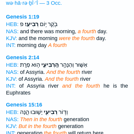
wə·hā·rə·ḇî·‘î — 3 Occ.
Genesis 1:19
בֹ֖קֶר י֥וֹם
רְבִיעִֽי׃
פ
HEB:
NAS:
and there was morning,
a fourth
day.
KJV:
and the morning
were the fourth
day.
INT:
morning day
A fourth
Genesis 2:14
אַשּׁ֑וּר וְהַנָּהָ֥ר
הָֽרְבִיעִ֖י
ה֥וּא פְרָֽת׃
HEB:
NAS:
of Assyria.
And the fourth
river
KJV:
of Assyria.
And the fourth
river
INT:
of Assyria river
and the fourth
he is the
Euphrates
Genesis 15:16
וְד֥וֹר
רְבִיעִ֖י
יָשׁ֣וּבוּ הֵ֑נָּה
HEB:
NAS:
Then in the fourth
generation
KJV:
But in the fourth
generation
INT:
generation
the fourth
will return here