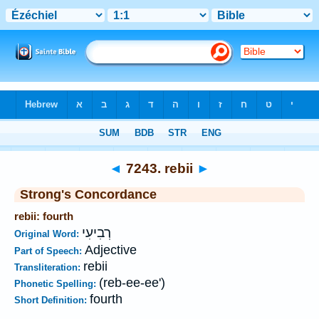
Bible
>
Strong's
>
Hebrew
> 7243
◄
7243. rebii
►
Strong's Concordance
rebii: fourth
רְבִיעִי
Original Word:
Adjective
Part of Speech:
rebii
Transliteration:
(reb-ee-ee')
Phonetic Spelling:
fourth
Short Definition: