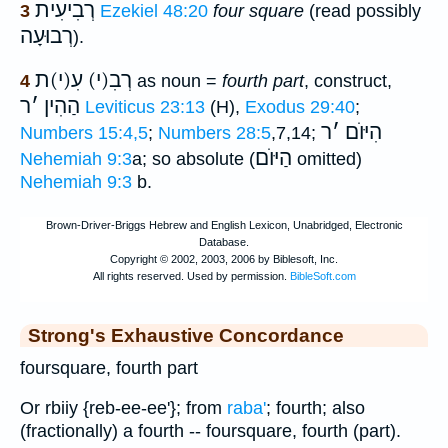
רְבִיעִית
3
Ezekiel 48:20
four square
(read possibly
רְבוּעָה
).
רְבִ(י) עִ(י)ת
4
as noun =
fourth part
, construct,
הַהִין
׳
ר
Leviticus 23:13
(H),
Exodus 29:40
;
הִיּוֺם
׳
ר
Numbers 15:4,5
;
Numbers 28:5
,7,14;
הַיּוֺם
Nehemiah 9:3
a; so absolute (
omitted)
Nehemiah 9:3
b.
Strong's Exhaustive Concordance
foursquare, fourth part
Or rbiiy {reb-ee-ee'}; from
raba'
; fourth; also
(fractionally) a fourth -- foursquare, fourth (part).