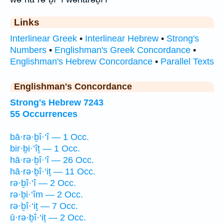
Links
Interlinear Greek
•
Interlinear Hebrew
•
Strong's
Numbers
•
Englishman's Greek Concordance
•
Englishman's Hebrew Concordance
•
Parallel Texts
Englishman's Concordance
Strong's Hebrew 7243
55 Occurrences
bā·rə·ḇî·‘î — 1 Occ.
bir·ḇi·‘îṯ — 1 Occ.
hā·rə·ḇî·‘î — 26 Occ.
hā·rə·ḇî·‘iṯ — 11 Occ.
rə·ḇî·‘î — 2 Occ.
rə·ḇi·‘îm — 2 Occ.
rə·ḇî·‘iṯ — 7 Occ.
ū·rə·ḇî·‘iṯ — 2 Occ.