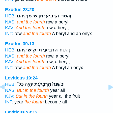
Exodus 28:20
וְהַטּוּר֙
הָרְבִיעִ֔י
תַּרְשִׁ֥ישׁ וְשֹׁ֖הַם
HEB:
NAS:
and the fourth
row a beryl
KJV:
And the fourth
row a beryl,
INT:
row
and the fourth
A beryl and an onyx
Exodus 39:13
וְהַטּוּר֙
הָֽרְבִיעִ֔י
תַּרְשִׁ֥ישׁ שֹׁ֖הַם
HEB:
NAS:
and the fourth
row, a beryl,
KJV:
And the fourth
row, a beryl,
INT:
row
and the fourth
A beryl an onyx
Leviticus 19:24
וּבַשָּׁנָה֙
הָרְבִיעִ֔ת
יִהְיֶ֖ה כָּל־
HEB:
NAS:
But in the fourth
year all
KJV:
But in the fourth
year all the fruit
INT:
year
the fourth
become all
Leviticus 23:13