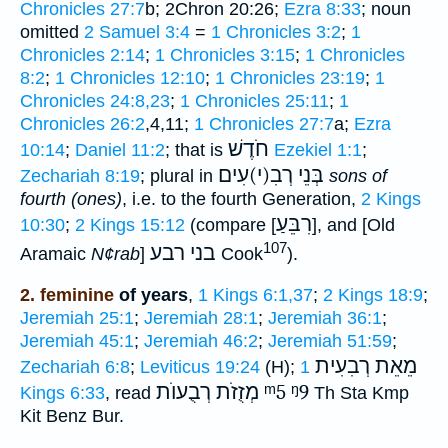
Chronicles 27:7
b; 2Chron 20:26;
Ezra 8:33
; noun
omitted
2 Samuel 3:4
=
1 Chronicles 3:2
;
1
Chronicles 2:14
;
1 Chronicles 3:15
;
1 Chronicles
8:2
;
1 Chronicles 12:10
;
1 Chronicles 23:19
;
1
Chronicles 24:8,23
;
1 Chronicles 25:11
;
1
Chronicles 26:2
,4,11;
1 Chronicles 27:7
a;
Ezra
חֹדֶשׁ
10:14
;
Daniel 11:2
; that is
Ezekiel 1:1
;
בְּנֵי רְבִ(י)עִים
Zechariah 8:19
; plural in
sons of
fourth (ones)
, i.e. to the fourth Generation,
2 Kings
רִבֵּעַ
10:30
;
2 Kings 15:12
(compare [
], and [Old
107
בני רבע
Aramaic
N¢rab
]
Cook
).
2. feminine
of years
,
1 Kings 6:1,37
;
2 Kings 18:9
;
Jeremiah 25:1
;
Jeremiah 28:1
;
Jeremiah 36:1
;
Jeremiah 45:1
;
Jeremiah 46:2
;
Jeremiah 51:59
;
מֵאֵת רְבִעִית
Zechariah 6:8
;
Leviticus 19:24
(H);
1
מְזֻזֹת רְבֻעוֺת
ᵐ5
ᵑ9
Kings 6:33
, read
Th Sta Kmp
Kit Benz Bur.