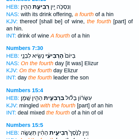
וְנִסְכֹּ֥ה יַ֖יִן
רְבִיעִ֥ת
הַהִֽין׃
HEB:
NAS:
with its drink offering,
a fourth
of a hin
KJV:
thereof [shall be] of wine,
the fourth
[part] of
an hin.
INT:
drink of wine
A fourth
of a hin
Numbers 7:30
בַּיּוֹם֙
הָרְבִיעִ֔י
נָשִׂ֖יא לִבְנֵ֣י
HEB:
NAS:
On the fourth
day [it was] Elizur
KJV:
On the fourth
day Elizur
INT:
day
the fourth
leader the son
Numbers 15:4
עִשָּׂר֔וֹן בָּל֕וּל
בִּרְבִעִ֥ית
הַהִ֖ין שָֽׁמֶן׃
HEB:
KJV:
mingled
with the fourth
[part] of an hin
INT:
deal mixed
the fourth
of a hin of oil
Numbers 15:5
וְיַ֤יִן לַנֶּ֙סֶךְ֙
רְבִיעִ֣ית
הַהִ֔ין תַּעֲשֶׂ֥ה
HEB: