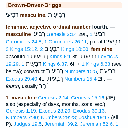
Brown-Driver-Briggs
רְבִיעִית
רְבִיעִי
masculine
,
feminine, adjective ordinal number
fourth
; —
רְבִעִי
רְבִיעִי
masculine
Genesis 2:14
29t.,
1
רְבִיעִים
Chronicles 24:8
;
1 Chronicles 26:11
; plural
רְבִעִים
2 Kings 15:12
,
2 Kings 10:30
;
feminine
רְבִיעִת
רְבִיעִית
absolute
1 Kings 6:1
3t.,
Leviticus
רְבִעִית
19:29
,
1 Kings 6:37
; 6t. +
1 Kings 6:33
(see
רְבִיעִת
רְבִיעִית
below); construct
Numbers 15:5
,
רְבִעִית
Exodus 29:40
4t.,
Numbers 15:4
2t.; —
׳
הָֽר
fourth
, usually
:
1. masculine
Genesis 2:14
;
Genesis 15:16
(JE),
also (especially of days, months, sons, etc.)
Genesis 1:19
;
Exodus 28:20
;
Exodus 39:13
;
Numbers 7:30
;
Numbers 29:23
;
Joshua 19:17
(all
P),
Judges 19:5
;
Jeremiah 39:2
;
Jeremiah 52:6
;
1