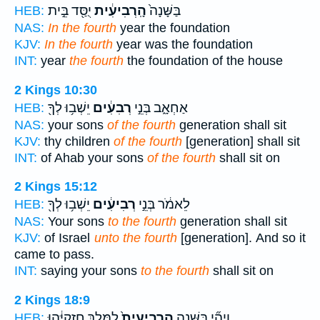
בַּשָּׁנָה֙
הָֽרְבִיעִ֔ית
יֻסַּ֖ד בֵּ֣ית
HEB:
NAS:
In the fourth
year the foundation
KJV:
In the fourth
year was the foundation
INT:
year
the fourth
the foundation of the house
2 Kings 10:30
אַחְאָ֑ב בְּנֵ֣י
רְבִעִ֔ים
יֵשְׁב֥וּ לְךָ֖
HEB:
NAS:
your sons
of the fourth
generation shall sit
KJV:
thy children
of the fourth
[generation] shall sit
INT:
of Ahab your sons
of the fourth
shall sit on
2 Kings 15:12
לֵאמֹ֔ר בְּנֵ֣י
רְבִיעִ֔ים
יֵשְׁב֥וּ לְךָ֖
HEB:
NAS:
Your sons
to the fourth
generation shall sit
KJV:
of Israel
unto the fourth
[generation]. And so it
came to pass.
INT:
saying your sons
to the fourth
shall sit on
2 Kings 18:9
וַֽיְהִ֞י בַּשָּׁנָ֤ה
הָֽרְבִיעִית֙
לַמֶּ֣לֶךְ חִזְקִיָּ֔הוּ
HEB: