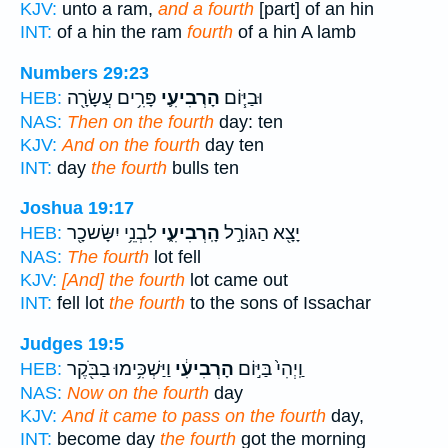
KJV:
unto a ram,
and a fourth
[part] of an hin
INT:
of a hin the ram
fourth
of a hin A lamb
Numbers 29:23
וּבַיּ֧וֹם
הָרְבִיעִ֛י
פָּרִ֥ים עֲשָׂרָ֖ה
HEB:
NAS:
Then on the fourth
day: ten
KJV:
And on the fourth
day ten
INT:
day
the fourth
bulls ten
Joshua 19:17
יָצָ֖א הַגּוֹרָ֣ל
הָֽרְבִיעִ֑י
לִבְנֵ֥י יִשָּׂשכָ֖ר
HEB:
NAS:
The fourth
lot fell
KJV:
[And] the fourth
lot came out
INT:
fell lot
the fourth
to the sons of Issachar
Judges 19:5
וַֽיְהִי֙ בַּיּ֣וֹם
הָרְבִיעִ֔י
וַיַּשְׁכִּ֥ימוּ בַבֹּ֖קֶר
HEB:
NAS:
Now on the fourth
day
KJV:
And it came to pass on the fourth
day,
INT:
become day
the fourth
got the morning