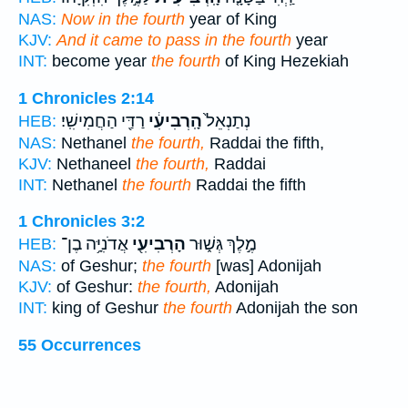
NAS:
Now in the fourth
year of King
KJV:
And it came to pass in the fourth
year
INT:
become year
the fourth
of King Hezekiah
1 Chronicles 2:14
נְתַנְאֵל֙
הָֽרְבִיעִ֔י
רַדַּ֖י הַחֲמִישִֽׁי׃
HEB:
NAS:
Nethanel
the fourth,
Raddai the fifth,
KJV:
Nethaneel
the fourth,
Raddai
INT:
Nethanel
the fourth
Raddai the fifth
1 Chronicles 3:2
מֶ֣לֶךְ גְּשׁ֑וּר
הָרְבִיעִ֖י
אֲדֹנִיָּ֥ה בֶן־
HEB:
NAS:
of Geshur;
the fourth
[was] Adonijah
KJV:
of Geshur:
the fourth,
Adonijah
INT:
king of Geshur
the fourth
Adonijah the son
55 Occurrences