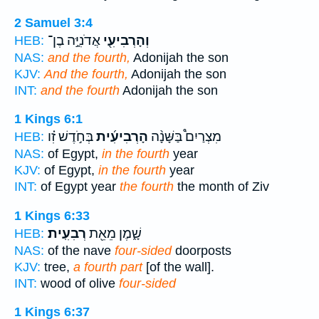
2 Samuel 3:4
וְהָרְבִיעִ֖י
אֲדֹנִיָּ֣ה בֶן־
HEB:
NAS:
and the fourth,
Adonijah the son
KJV:
And the fourth,
Adonijah the son
INT:
and the fourth
Adonijah the son
1 Kings 6:1
מִצְרַיִם֩ בַּשָּׁנָ֨ה
הָרְבִיעִ֜ית
בְּחֹ֣דֶשׁ זִ֗ו
HEB:
NAS:
of Egypt,
in the fourth
year
KJV:
of Egypt,
in the fourth
year
INT:
of Egypt year
the fourth
the month of Ziv
1 Kings 6:33
שָׁ֑מֶן מֵאֵ֖ת
רְבִעִֽית׃
HEB:
NAS:
of the nave
four-sided
doorposts
KJV:
tree,
a fourth part
[of the wall].
INT:
wood of olive
four-sided
1 Kings 6:37