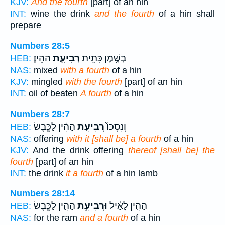
KJV:
And the fourth
[part] of an hin
INT:
wine the drink
and the fourth
of a hin shall
prepare
Numbers 28:5
בְּשֶׁ֥מֶן כָּתִ֖ית
רְבִיעִ֥ת
הַהִֽין׃
HEB:
NAS:
mixed
with a fourth
of a hin
KJV:
mingled
with the fourth
[part] of an hin
INT:
oil of beaten
A fourth
of a hin
Numbers 28:7
וְנִסְכּוֹ֙
רְבִיעִ֣ת
הַהִ֔ין לַכֶּ֖בֶשׂ
HEB:
NAS:
offering
with it [shall be] a fourth
of a hin
KJV:
And the drink offering
thereof [shall be] the
fourth
[part] of an hin
INT:
the drink
it a fourth
of a hin lamb
Numbers 28:14
הַהִ֣ין לָאַ֗יִל
וּרְבִיעִ֥ת
הַהִ֛ין לַכֶּ֖בֶשׂ
HEB:
NAS:
for the ram
and a fourth
of a hin