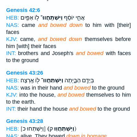
Genesis 42:6
אֲחֵ֣י יוֹסֵ֔ף
וַיִּשְׁתַּֽחֲווּ־
ל֥וֹ אַפַּ֖יִם
HEB:
NAS:
came
and bowed down
to him with [their]
faces
KJV:
came,
and bowed down
themselves before
him [with] their faces
INT:
brothers and Joseph's
and bowed
with faces
to the ground
Genesis 43:26
בְּיָדָ֖ם הַבָּ֑יְתָה
וַיִּשְׁתַּחֲווּ־
ל֖וֹ אָֽרְצָה׃
HEB:
NAS:
was in their hand
and bowed
to the ground
KJV:
into the house,
and bowed
themselves to him
to the earth.
INT:
their hand the house
and bowed
to the ground
Genesis 43:28
ק)
(וַיִּֽשְׁתַּחֲוּֽוּ
[וַיִּשְׁתַּחוּ כ]
HEB:
NAS:
alive. They bowed
down in homage.