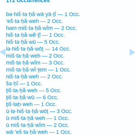
172 Occurrences
bə·hiš·ta·ḥă·wā·yā·ṯî — 1 Occ.
’eš·ta·ḥă·weh — 2 Occ.
ham·miš·ta·ḥă·wîm — 2 Occ.
hiš·ta·ḥă·wê·ṯî — 1 Occ.
hiš·ta·ḥă·wū — 5 Occ.
lə·hiš·ta·ḥă·wōṯ — 14 Occ.
miš·ta·ḥă·weh — 2 Occ.
miš·ta·ḥă·wîm — 3 Occ.
miš·ta·ḥă·wî·ṯem — 1 Occ.
niš·ta·ḥă·weh — 2 Occ.
šə·ḥî — 1 Occ.
ṯiš·ta·ḥă·weh — 5 Occ.
ṯiš·ta·ḥă·wū — 6 Occ.
ṯiš·taḥ·weh — 1 Occ.
ū·lə·hiš·ta·ḥă·wōṯ — 3 Occ.
ū·miš·ta·ḥă·weh — 1 Occ.
ū·miš·ta·ḥă·wîm — 2 Occ.
wā·’eš·ta·ḥă·weh — 1 Occ.