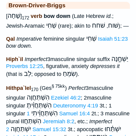
Brown-Driver-Briggs
שָׁחָה
[
]
verb
bow down
(Late Hebrew
id.
;
172
שׁוח
שׁחח
שְׁחִי
Jewish-Aramaic
(rare); akin to
,
); —
שְׁחִי
Qal
Imperative
feminine singular
Isaiah 51:23
bow down.
יַשְׁחֶ֑נָּה
Hiph`il
Imperfect
3masculine singular suffix
Proverbs 12:25
, figurative, anxiety
depresses it
שִׂמֵּחַ
לֵב
(that is
; opposed to
).
§ 75kk
Hithpa`lel
(Ges
)
Perfect
3masculine
170
הִשְׁתַּחֲוָה
singular
Ezekiel 46:2
; 2masculine
הִשְׁתַּחֲוִ֫יתָ
singular
Deuteronomy 4:19
3t.; 1
הִשְׁתַּחֲוֵ֫יתִי
singular
1 Samuel 16:4
2t.; 3 masculine
הִשְׁתַּחֲווּ
plural
Jeremiah 8:2
, etc.;
Imperfect
יִשְׁתַּ֫חוּ
יִשְׁתַּחֲוֶה
2 Samuel 15:32
3t.; apocopatic