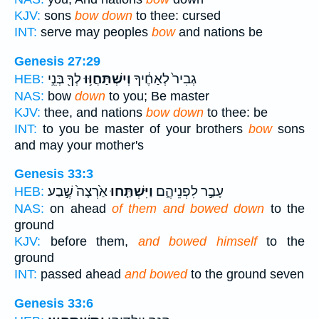
KJV:
sons
bow down
to thee: cursed
INT:
serve may peoples
bow
and nations be
Genesis 27:29
גְבִיר֙ לְאַחֶ֔יךָ
וְיִשְׁתַּחֲוּ֥וּ
לְךָ֖ בְּנֵ֣י
HEB:
NAS:
bow
down
to you; Be master
KJV:
thee, and nations
bow down
to thee: be
INT:
to you be master of your brothers
bow
sons
and may your mother's
Genesis 33:3
עָבַ֣ר לִפְנֵיהֶ֑ם
וַיִּשְׁתַּ֤חוּ
אַ֙רְצָה֙ שֶׁ֣בַע
HEB:
NAS:
on ahead
of them and bowed down
to the
ground
KJV:
before them,
and bowed himself
to the
ground
INT:
passed ahead
and bowed
to the ground seven
Genesis 33:6