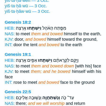
yiš·ta·ḥă·weh — 3 Occ.
yiš·ta·ḥă·wū — 3 Occ.
yiš·ta·ḥăw·wū — 3 Occ.
Genesis 18:2
מִפֶּ֣תַח הָאֹ֔הֶל
וַיִּשְׁתַּ֖חוּ
אָֽרְצָה׃
HEB:
NAS:
to meet
them and bowed
himself to the earth,
KJV:
door,
and bowed
himself toward the ground,
INT:
door the tent
and bowed
to the earth
Genesis 19:1
וַיָּ֣קָם לִקְרָאתָ֔ם
וַיִּשְׁתַּ֥חוּ
אַפַּ֖יִם אָֽרְצָה׃
HEB:
NAS:
to meet
them and bowed down
[with his] face
KJV:
to meet
them; and he bowed
himself with his
face
INT:
rose to meet
and bowed
face to the ground
Genesis 22:5
עַד־ כֹּ֑ה
וְנִֽשְׁתַּחֲוֶ֖ה
וְנָשׁ֥וּבָה אֲלֵיכֶֽם׃
HEB:
NAS:
there;
and we will worship
and return