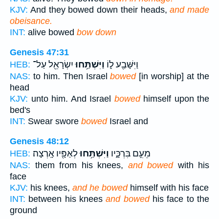
KJV:
And they bowed down their heads,
and made
obeisance.
INT:
alive bowed
bow down
Genesis 47:31
וַיִּשָּׁבַ֖ע ל֑וֹ
וַיִּשְׁתַּ֥חוּ
יִשְׂרָאֵ֖ל עַל־
HEB:
NAS:
to him. Then Israel
bowed
[in worship] at the
head
KJV:
unto him. And Israel
bowed
himself upon the
bed's
INT:
Swear swore
bowed
Israel and
Genesis 48:12
מֵעִ֣ם בִּרְכָּ֑יו
וַיִּשְׁתַּ֥חוּ
לְאַפָּ֖יו אָֽרְצָה׃
HEB:
NAS:
them from his knees,
and bowed
with his
face
KJV:
his knees,
and he bowed
himself with his face
INT:
between his knees
and bowed
his face to the
ground