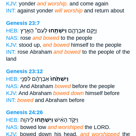
KJV:
yonder
and worship,
and come again
INT:
against yonder
will worship
and return about
Genesis 23:7
וַיָּ֧קָם אַבְרָהָ֛ם
וַיִּשְׁתַּ֥חוּ
לְעַם־ הָאָ֖רֶץ
HEB:
NAS:
rose
and bowed
to the people
KJV:
stood up,
and bowed
himself to the people
INT:
rose Abraham
and bowed
to the people of the
land
Genesis 23:12
וַיִּשְׁתַּ֙חוּ֙
אַבְרָהָ֔ם לִפְנֵ֖י
HEB:
NAS:
And Abraham
bowed
before the people
KJV:
And Abraham
bowed down
himself before
INT:
bowed
and Abraham before
Genesis 24:26
וַיִּקֹּ֣ד הָאִ֔ישׁ
וַיִּשְׁתַּ֖חוּ
לַֽיהוָֽה׃
HEB:
NAS:
bowed low
and worshiped
the LORD.
KJV:
bowed down his head,
and worshipped
the