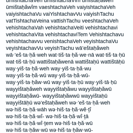
umishtachaVeh umishtachaVim ūmištaḥăweh
ūmištaḥăwîm vaeshtachaVeh vaiyishtachaVeh
vaiyishtachaVu vaiYishtachavVu vaiyishTachu
vatTishtachaVeina vattishTachu veeshtachaVeh
vehishtachaVah vehishtachaVeiti vehishtachavi
vehishtachaVita vehishtachaviTem Vehishtachavu
vehishtachavvu venishtachaVeh veyishtachaVu
veyishtachavVu veyishTachu wā’eštaḥăweh
wā·’eš·ta·ḥă·weh wat·tiš·ta·ḥă·we·nā wat·tiš·ta·ḥū
wat·tiš·tā·ḥū wattištaḥăwenā wattištaḥū wattištāḥū
way·yiš·ta·ḥă·weh way·yiš·ta·ḥă·wu
way·yiš·ta·ḥă·wū way·yiš·ta·ḥă·wū-
way·yiš·ta·ḥăw·wū way·yiš·ta·ḥū way·yiš·tā·ḥū
wayyištaḥăweh wayyištaḥăwu wayyištaḥăwū
wayyištaḥăwū- wayyištaḥăwwū wayyištaḥū
wayyištāḥū wə’eštaḥăweh wə·’eš·ta·ḥă·weh
wə·hiš·ta·ḥă·wāh wə·hiš·ta·ḥă·wê·ṯî
wə·hiš·ta·ḥă·wî- wə·hiš·ta·ḥă·wî·ṯā
wə·hiš·ta·ḥă·wî·ṯem wə·hiš·ta·ḥă·wū
wə·hiš·ta·ḥăw·wū wə·hiš·ta·ḥăw·wū-