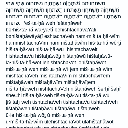
משתחויתם נִ֝שְׁתַּחֲוֶ֗ה נִשְׁתַּחֲוֶ֣ה נשתחוה שְׁחִ֣י שחי
תִ֝שְׁתַּחֲוֶ֗ה תִּֽשְׁתַּחֲו֖וּ תִּֽשְׁתַּחֲוֽוּ׃ תִֽשְׁתַּחֲו֖וּ תִֽשְׁתַּחֲוֶ֖ה תִשְׁתַּחְוֶ֥֣ה
תִשְׁתַּחֲו֣וּ תִשְׁתַּחֲוֶ֤ה תִשְׁתַּחֲוֶ֥֣ה תִשְׁתַּחֲוֶ֥ה תשתחוה תשתחוו
תשתחוו׃ ’eš·ta·ḥă·weh ’eštaḥăweh
bə·hiš·ta·ḥă·wā·yā·ṯî behishtachavaYati
bəhištaḥăwāyāṯî eshtachaVeh ham·miš·ta·ḥă·wîm
hammishtachaVim hammištaḥăwîm hiš·ta·ḥă·wê·ṯî
hiš·ta·ḥă·wū hiš·ta·ḥă·wū- hishtachaVeiti
hishtachaVu hištaḥăwêṯî hištaḥăwū hištaḥăwū-
lə·hiš·ta·ḥă·wōṯ lehishtachaVot ləhištaḥăwōṯ
miš·ta·ḥă·weh miš·ta·ḥă·wî·ṯem miš·ta·ḥă·wîm
mishtachaVeh mishtachaVim mishtachaviTem
mištaḥăweh mištaḥăwîm mištaḥăwîṯem
niš·ta·ḥă·weh nishtachaVeh ništaḥăweh šə·ḥî šəḥî
sheChi ṯiš·ta·ḥă·weh tiš·ta·ḥă·wū ṯiš·ta·ḥă·wū
ṯiš·taḥ·weh tishtachaVeh tishtachaVu tishtachVeh
ṯištaḥăweh tištaḥăwū ṯištaḥăwū ṯištaḥweh
ū·lə·hiš·ta·ḥă·wōṯ ū·miš·ta·ḥă·weh
ū·miš·ta·ḥă·wîm ulehishtachaVot ūləhištaḥăwōṯ