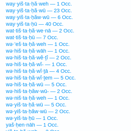
way·yiš·ta·ḥă·weh — 1 Occ.
way·yiš·ta·ḥă·wū — 23 Occ.
way·yiš·ta·ḥăw·wū — 6 Occ.
way·yiš·ta·ḥū — 40 Occ.
wat·tiš·ta·ḥă·we·nā — 2 Occ.
wat·tiš·ta·ḥū — 7 Occ.
wə·’eš·ta·ḥă·weh — 1 Occ.
wə·hiš·ta·ḥă·wāh — 1 Occ.
wə·hiš·ta·ḥă·wê·ṯî — 2 Occ.
wə·hiš·ta·ḥă·wî- — 1 Occ.
wə·hiš·ta·ḥă·wî·ṯā — 4 Occ.
wə·hiš·ta·ḥă·wî·ṯem — 5 Occ.
wə·hiš·ta·ḥă·wū — 5 Occ.
wə·hiš·ta·ḥăw·wū- — 2 Occ.
wə·niš·ta·ḥă·weh — 1 Occ.
wə·yiš·ta·ḥă·wū — 5 Occ.
wə·yiš·ta·ḥăw·wū — 2 Occ.
wə·yiš·ta·ḥū — 1 Occ.
yaš·ḥen·nāh — 1 Occ.