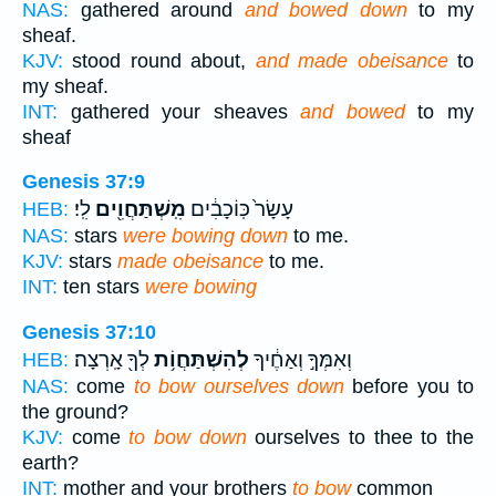
NAS:
gathered around
and bowed down
to my
sheaf.
KJV:
stood round about,
and made obeisance
to
my sheaf.
INT:
gathered your sheaves
and bowed
to my
sheaf
Genesis 37:9
עָשָׂר֙ כּֽוֹכָבִ֔ים
מִֽשְׁתַּחֲוִ֖ים
לִֽי׃
HEB:
NAS:
stars
were bowing down
to me.
KJV:
stars
made obeisance
to me.
INT:
ten stars
were bowing
Genesis 37:10
וְאִמְּךָ֣ וְאַחֶ֔יךָ
לְהִשְׁתַּחֲוֹ֥ת
לְךָ֖ אָֽרְצָה׃
HEB:
NAS:
come
to bow ourselves down
before you to
the ground?
KJV:
come
to bow down
ourselves to thee to the
earth?
INT:
mother and your brothers
to bow
common