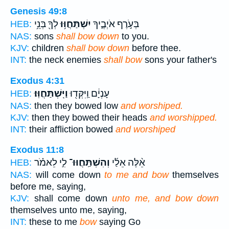
Genesis 49:8
בְּעֹ֣רֶף אֹיְבֶ֑יךָ
יִשְׁתַּחֲוּ֥וּ
לְךָ֖ בְּנֵ֥י
HEB:
NAS:
sons
shall bow down
to you.
KJV:
children
shall bow down
before thee.
INT:
the neck enemies
shall bow
sons your father's
Exodus 4:31
עָנְיָ֔ם וַֽיִּקְּד֖וּ
וַיִּֽשְׁתַּחֲוּֽוּ׃
HEB:
NAS:
then they bowed low
and worshiped.
KJV:
then they bowed their heads
and worshipped.
INT:
their affliction bowed
and worshiped
Exodus 11:8
אֵ֨לֶּה אֵלַ֜י
וְהִשְׁתַּֽחֲוּוּ־
לִ֣י לֵאמֹ֗ר
HEB:
NAS:
will come down
to me and bow
themselves
before me, saying,
KJV:
shall come down
unto me, and bow down
themselves unto me, saying,
INT:
these to me
bow
saying Go