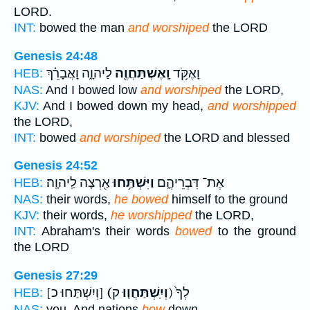
LORD.
INT:
bowed the man
and worshiped
the LORD
Genesis 24:48
וָאֶקֹּ֥ד
וָֽאֶשְׁתַּחֲוֶ֖ה
לַיהוָ֑ה וָאֲבָרֵ֗ךְ
HEB:
NAS:
And I bowed low
and worshiped
the LORD,
KJV:
And I bowed down my head,
and worshipped
the LORD,
INT:
bowed
and worshiped
the LORD and blessed
Genesis 24:52
אֶת־ דִּבְרֵיהֶ֑ם
וַיִּשְׁתַּ֥חוּ
אַ֖רְצָה לַֽיהוָֽה׃
HEB:
NAS:
their words,
he bowed
himself to the ground
KJV:
their words,
he worshipped
the LORD,
INT:
Abraham's their words
bowed
to the ground
the LORD
Genesis 27:29
ק) לְךָ֙
(וְיִֽשְׁתַּחֲו֤וּ
[וְיִשְׁתַּחוּ כ]
HEB:
NAS:
you, And nations
bow
down