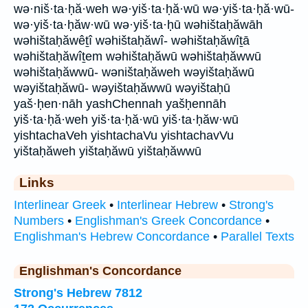
wə·niš·ta·ḥă·weh wə·yiš·ta·ḥă·wū wə·yiš·ta·ḥă·wū-
wə·yiš·ta·ḥăw·wū wə·yiš·ta·ḥū wəhištaḥăwāh
wəhištaḥăwêṯî wəhištaḥăwî- wəhištaḥăwîṯā
wəhištaḥăwîṯem wəhištaḥăwū wəhištaḥăwwū
wəhištaḥăwwū- wəništaḥăweh wəyištaḥăwū
wəyištaḥăwū- wəyištaḥăwwū wəyištaḥū
yaš·ḥen·nāh yashChennah yašḥennāh
yiš·ta·ḥă·weh yiš·ta·ḥă·wū yiš·ta·ḥăw·wū
yishtachaVeh yishtachaVu yishtachavVu
yištaḥăweh yištaḥăwū yištaḥăwwū
Links
Interlinear Greek
•
Interlinear Hebrew
•
Strong's
Numbers
•
Englishman's Greek Concordance
•
Englishman's Hebrew Concordance
•
Parallel Texts
Englishman's Concordance
Strong's Hebrew 7812