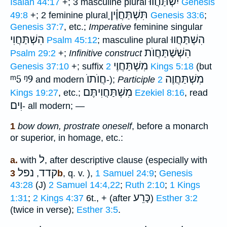
יִשְׁתַּחֲווּ
Isaiah 44:17
+; 3 masculine plural
Genesis
תִּשְׁתַּחֲוֶ֫יןָ
49:8
+; 2 feminine plural
Genesis 33:6
;
Genesis 37:7
, etc.;
Imperative
feminine singular
הִשְׁתַּחֲווּ
הִשְׁתַּחֲוִי
Psalm 45:12
; masculine plural
הִשְׁשַׁתַּחֲוֺת
Psalm 29:2
+;
Infinitive construct
מִשְׁתַּחֲוֶי
Genesis 37:10
+; suffix
2 Kings 5:18
(but
ᵐ5
ᵑ9
חֲוֺתוֺ
מִשְׁתַּחֲוֶה
and modern
-);
Participle
2
מִשְׁתַּחֲוִיתֶּם
Kings 19:27
, etc.;
Ezekiel 8:16
, read
וִים
- all modern; —
1
bow down, prostrate oneself
, before a monarch
or superior, in homage, etc.:
ל
a.
with
, after descriptive clause (especially with
קדד
נפל
,
3b
, q. v. ),
1 Samuel 24:9
;
Genesis
43:28
(J)
2 Samuel 14:4,22
;
Ruth 2:10
;
1 Kings
כָּרֵע
1:31
;
2 Kings 4:37
6t., + (after
)
Esther 3:2
(twice in verse);
Esther 3:5
.