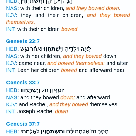
הֵ֥נָּה וְיַלְדֵיהֶ֖ן
וַתִּֽשְׁתַּחֲוֶֽיןָ׃
HEB:
NAS:
with their children,
and they bowed down.
KJV:
they and their children,
and they bowed
themselves.
INT:
with their children
bowed
Genesis 33:7
לֵאָ֛ה וִילָדֶ֖יהָ
וַיִּֽשְׁתַּחֲו֑וּ
וְאַחַ֗ר נִגַּ֥שׁ
HEB:
NAS:
with her children,
and they bowed
down;
KJV:
came near,
and bowed themselves:
and after
INT:
Leah her children
bowed
and afterward near
Genesis 33:7
יוֹסֵ֛ף וְרָחֵ֖ל
וַיִּֽשְׁתַּחֲוֽוּ׃
HEB:
NAS:
and they bowed
down;
and afterward
KJV:
and Rachel,
and they bowed
themselves.
INT:
Joseph Rachel
down
Genesis 37:7
תְסֻבֶּ֙ינָה֙ אֲלֻמֹּ֣תֵיכֶ֔ם
וַתִּֽשְׁתַּחֲוֶ֖יןָ
לַאֲלֻמָּתִֽי׃
HEB: