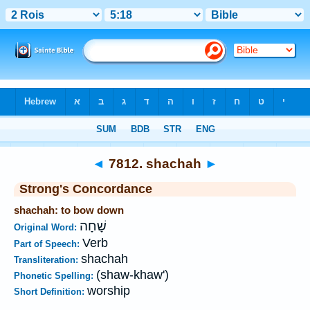
Bible
>
Strong's
>
Hebrew
> 7812
◄
7812. shachah
►
Strong's Concordance
shachah: to bow down
שָׁחָה
Original Word:
Verb
Part of Speech:
shachah
Transliteration:
(shaw-khaw')
Phonetic Spelling:
worship
Short Definition: