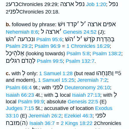
נפל
נפל ארצה
כרע
2Chronicles 29:29;
Job 1:20
;
לפני
2Chronicles 20:18.
אפים ארצה
׳
ל
׳
קדד וישׁ
b.
followed by phrase:
׳
ארצה ל
Nehemiah 8:6
;
Genesis 24:52
(J);
בְּהַדְרַת קֹדֶשׁ
׳
ל
׳
השׁ
ונכרעה
׳
השׁ
Psalm 95:6
;
Psalm 29:2
;
Psalm 96:9
=
1 Chronicles 16:29
;
אֶלהֵֿיכָל
(looking towards)
Psalm 5:8
;
Psalm 138:2
;
לַהֲדֹם רגלים
Psalm 99:5
;
Psalm 132:7
.
לְ
וַתַּנִּחֵהוּ
ᵐ5
c.
with
only:
1 Samuel 1:28
(but read
and modern),
1 Samuel 15:25
;
Jeremiah 7:2
;
לפני
Psalm 66:4
9t.; with
Deuteronomy 26:10
;
לְ
בְ
Isaiah 66:23
4t.; with
local
Isaiah 27:13
; with
local
Psalm 99:9
; absolute
Genesis 22:5
(E)
Judges 7:15
5t.; accusative of location
Exodus
לפני
33:10
(E)
Jeremiah 26:2
;
Ezekiel 46:3
;
(ה)מזבח
Isaiah 36:7
=
2 Kings 18:22
2Chronicles