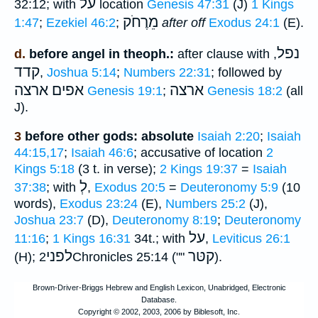
על
32:12; with
location
Genesis 47:31
(J)
1 Kings
מֵרֶחֹק
1:47
;
Ezekiel 46:2
;
after off
Exodus 24:1
(E).
נפל
d.
before angel in theoph.:
after clause with
,
קדד
,
Joshua 5:14
;
Numbers 22:31
; followed by
ארצה
אפים ארצה
Genesis 19:1
;
Genesis 18:2
(all
J).
3
before other gods: absolute
Isaiah 2:20
;
Isaiah
44:15,17
;
Isaiah 46:6
; accusative of location
2
Kings 5:18
(3 t. in verse);
2 Kings 19:37
=
Isaiah
לְ
37:38
; with
,
Exodus 20:5
=
Deuteronomy 5:9
(10
words),
Exodus 23:24
(E),
Numbers 25:2
(J),
Joshua 23:7
(D),
Deuteronomy 8:19
;
Deuteronomy
על
11:16
;
1 Kings 16:31
34t.; with
,
Leviticus 26:1
קטּר
לפני
(H);
2Chronicles 25:14 (""
).