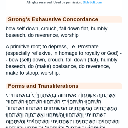
Strong's Exhaustive Concordance
bow self down, crouch, fall down flat, humbly
beseech, do reverence, worship
A primitive root; to depress, i.e. Prostrate
(especially reflexive, in homage to royalty or God) -
- bow (self) down, crouch, fall down (flat), humbly
beseech, do (make) obeisance, do reverence,
make to stoop, worship.
Forms and Transliterations
אֶשְׁתַּחֲוֶ֥ה אֶשְׁתַּחֲוֶ֨ה אשתחוה בְּהִשְׁתַּחֲוָיָ֙תִי֙ בהשתחויתי
הִֽשְׁתַּחֲו֖וּ הִֽשְׁתַּחֲוֵ֔יתִי הִשְׁתַּחֲו֣וּ הִשְׁתַּחֲו֥וּ הִשְׁתַּחֲווּ־
הַמִּֽשְׁתַּחֲוִים֙ הַמִּשְׁתַּחֲוִ֥ים המשתחוים השתחוו השתחוו־
השתחויתי וְ֭הִֽשְׁתַּחֲווּ וְֽ֭הִשְׁתַּחֲווּ וְאֶֽשְׁתַּחֲוֶ֖ה וְהִֽשְׁתַּחֲו֛וּ
וְהִֽשְׁתַּחֲוִ֔יתָ וְהִֽשְׁתַּחֲוִ֛יתָ וְהִֽשְׁתַּחֲוֵ֖יתִי וְהִֽשְׁתַּחֲוֵ֙יתִי֙ וְהִֽשְׁתַּחֲוָ֛ה