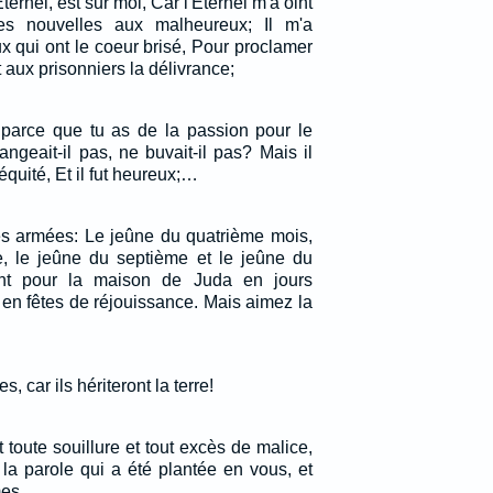
Eternel, est sur moi, Car l'Eternel m'a oint
es nouvelles aux malheureux; Il m'a
x qui ont le coeur brisé, Pour proclamer
Et aux prisonniers la délivrance;
 parce que tu as de la passion pour le
geait-il pas, ne buvait-il pas? Mais il
l'équité, Et il fut heureux;…
des armées: Le jeûne du quatrième mois,
, le jeûne du septième et le jeûne du
nt pour la maison de Juda en jours
, en fêtes de réjouissance. Mais aimez la
 car ils hériteront la terre!
t toute souillure et tout excès de malice,
la parole qui a été plantée en vous, et
mes.…