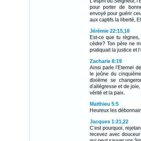
L'esprit du Seigneur, l'
pour porter de bonn
envoyé pour guérir ceu
aux captifs la liberté, 
Jérémie 22:15,16
Est-ce que tu règnes,
cèdre? Ton père ne man
pratiquait la justice et 
Zacharie 8:19
Ainsi parle l'Eternel 
le jeûne du cinquième
dixième se changero
d'allégresse et de joie
vérité et la paix.
Matthieu 5:5
Heureux les débonnaires,
Jacques 1:21,22
C'est pourquoi, rejetan
recevez avec douceur 
qui peut sauver vos â