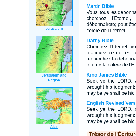
Martin Bible
Vous, tous les débonnai
cherchez l'Eternel,
débonnaireté; peut-êtr
colère de l'Eternel.
Darby Bible
Cherchez l'Eternel, v
pratiquez ce qui est j
recherchez la debonnai
jour de la colere de l'Et
King James Bible
Seek ye the LORD, a
wrought his judgment;
may be ye shall be hid
English Revised Vers
Seek ye the LORD, a
wrought his judgment;
may be ye shall be hid
Trésor de l'Écritur