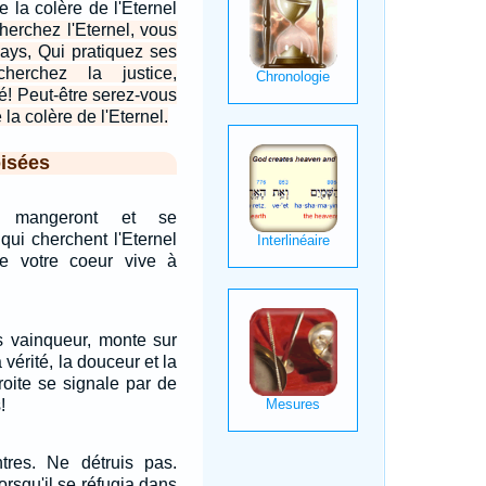
e la colère de l'Eternel
herchez l'Eternel, vous
ays, Qui pratiquez ses
herchez la justice,
té! Peut-être serez-vous
la colère de l'Eternel.
isées
x mangeront et se
qui cherchent l'Eternel
ue votre coeur vive à
is vainqueur, monte sur
 vérité, la douceur et la
droite se signale par de
!
res. Ne détruis pas.
rsqu'il se réfugia dans