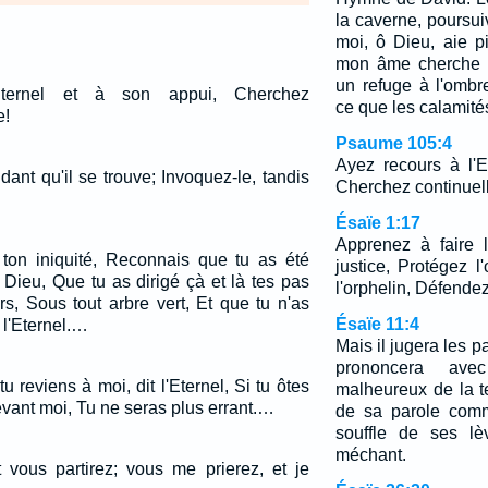
la caverne, poursuiv
moi, ô Dieu, aie p
mon âme cherche u
un refuge à l'ombr
Eternel et à son appui, Cherchez
ce que les calamité
e!
Psaume 105:4
Ayez recours à l'E
ant qu'il se trouve; Invoquez-le, tandis
Cherchez continuel
Ésaïe 1:17
Apprenez à faire 
ton iniquité, Reconnais que tu as été
justice, Protégez l
on Dieu, Que tu as dirigé çà et là tes pas
l'orphelin, Défendez
rs, Sous tout arbre vert, Et que tu n'as
Ésaïe 11:4
 l'Eternel.…
Mais il jugera les p
prononcera ave
 tu reviens à moi, dit l'Eternel, Si tu ôtes
malheureux de la ter
vant moi, Tu ne seras plus errant.…
de sa parole comm
souffle de ses lè
méchant.
 vous partirez; vous me prierez, et je