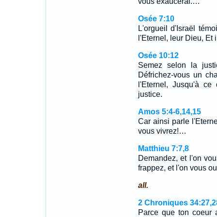
vous exaucerai.…
Osée 7:10
L'orgueil d'Israël témo
l'Eternel, leur Dieu, Et
Osée 10:12
Semez selon la justi
Défrichez-vous un ch
l'Eternel, Jusqu'à ce
justice.
Amos 5:4-6,14,15
Car ainsi parle l'Etern
vous vivrez!…
Matthieu 7:7,8
Demandez, et l'on vou
frappez, et l'on vous o
all.
2 Chroniques 34:27,2
Parce que ton coeur a