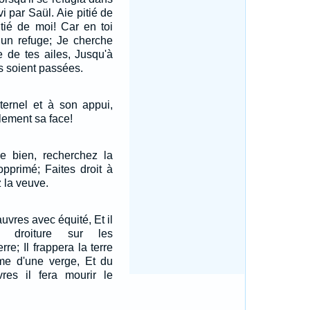
i par Saül. Aie pitié de
itié de moi! Car en toi
n refuge; Je cherche
e de tes ailes, Jusqu'à
s soient passées.
ternel et à son appui,
lement sa face!
le bien, recherchez la
'opprimé; Faites droit à
 la veuve.
auvres avec équité, Et il
c droiture sur les
re; Il frappera la terre
e d'une verge, Et du
vres il fera mourir le