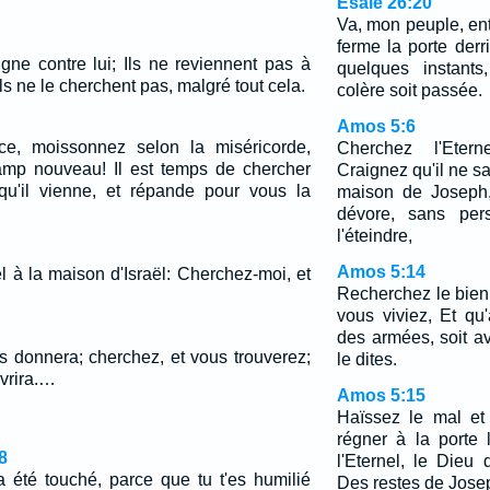
Ésaïe 26:20
Va, mon peuple, en
ferme la porte derr
igne contre lui; Ils ne reviennent pas à
quelques instant
 ils ne le cherchent pas, malgré tout cela.
colère soit passée.
Amos 5:6
ce, moissonnez selon la miséricorde,
Cherchez l'Etern
amp nouveau! Il est temps de chercher
Craignez qu'il ne s
 qu'il vienne, et répande pour vous la
maison de Joseph,
dévore, sans per
l'éteindre,
Amos 5:14
el à la maison d'Israël: Cherchez-moi, et
Recherchez le bien 
vous viviez, Et qu'
des armées, soit 
s donnera; cherchez, et vous trouverez;
le dites.
uvrira.…
Amos 5:15
Haïssez le mal et
régner à la porte l
8
l'Eternel, le Dieu
 été touché, parce que tu t'es humilié
Des restes de Jose