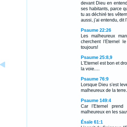
devant Dieu en entenda
ses habitants, parce q
tu as déchiré tes vêtem
aussi, j'ai entendu, dit 
Psaume 22:26
Les malheureux mang
cherchent l'Eternel l
toujours!
Psaume 25:8,9
L'Eternel est bon et dr
la voie.…
Psaume 76:9
Lorsque Dieu s'est levé
malheureux de la terre
Psaume 149:4
Car l'Eternel prend 
malheureux en les sau
Ésaïe 61:1