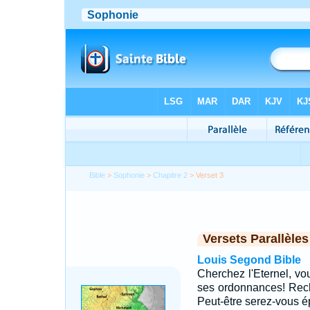
Bible
>
Sophonie
>
Chapitre 2
> Verset 3
Versets Parallèles
Louis Segond Bible
Cherchez l'Eternel, vo
ses ordonnances! Reche
Peut-être serez-vous ép