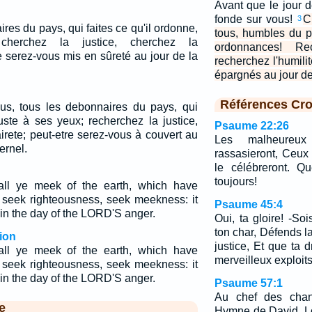
Avant que le jour d
fonde sur vous!
C
3
res du pays, qui faites ce qu'il ordonne,
tous, humbles du p
 cherchez la justice, cherchez la
ordonnances! Rec
e serez-vous mis en sûreté au jour de la
recherchez l'humili
épargnés au jour de 
Références Cro
ous, tous les debonnaires du pays, qui
uste à ses yeux; recherchez la justice,
Psaume 22:26
rete; peut-etre serez-vous à couvert au
Les malheureu
ernel.
rassasieront, Ceux 
le célébreront. Q
toujours!
ll ye meek of the earth, which have
 seek righteousness, seek meekness: it
Psaume 45:4
 in the day of the LORD'S anger.
Oui, ta gloire! -So
ton char, Défends la
ion
justice, Et que ta 
ll ye meek of the earth, which have
merveilleux exploits
 seek righteousness, seek meekness: it
 in the day of the LORD'S anger.
Psaume 57:1
Au chef des chant
e
Hymne de David. Lo